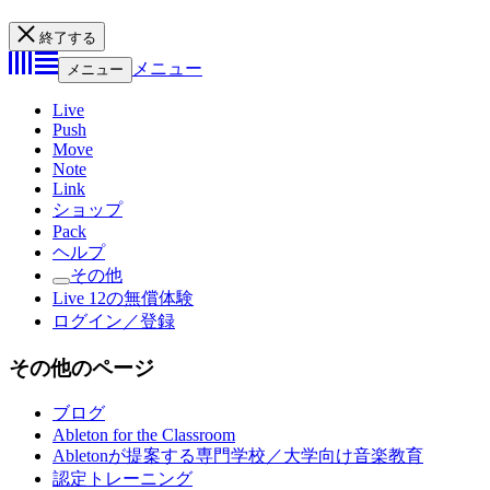
終了する
メニュー
メニュー
Live
Push
Move
Note
Link
ショップ
Pack
ヘルプ
その他
Live 12の無償体験
ログイン／登録
その他のページ
ブログ
Ableton for the Classroom
Abletonが提案する専門学校／大学向け音楽教育
認定トレーニング