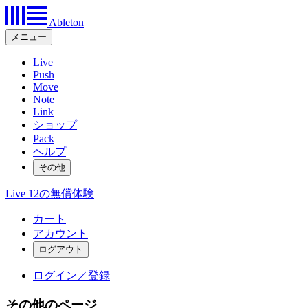
Ableton
メニュー
Live
Push
Move
Note
Link
ショップ
Pack
ヘルプ
その他
Live 12の無償体験
カート
アカウント
ログイン／登録
その他のページ