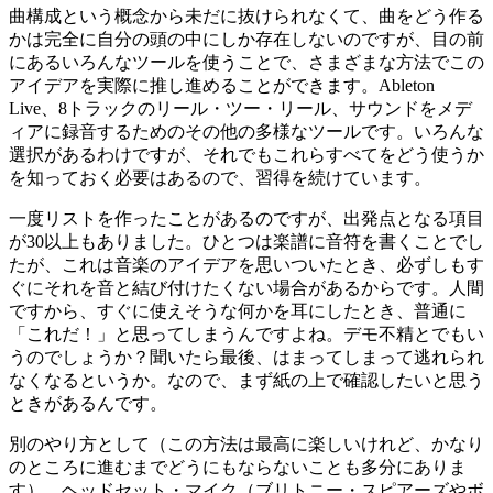
曲構成という概念から未だに抜けられなくて、曲をどう作る
かは完全に自分の頭の中にしか存在しないのですが、目の前
にあるいろんなツールを使うことで、さまざまな方法でこの
アイデアを実際に推し進めることができます。Ableton
Live、8トラックのリール・ツー・リール、サウンドをメデ
ィアに録音するためのその他の多様なツールです。いろんな
選択があるわけですが、それでもこれらすべてをどう使うか
を知っておく必要はあるので、習得を続けています。
一度リストを作ったことがあるのですが、出発点となる項目
が30以上もありました。ひとつは楽譜に音符を書くことでし
たが、これは音楽のアイデアを思いついたとき、必ずしもす
ぐにそれを音と結び付けたくない場合があるからです。人間
ですから、すぐに使えそうな何かを耳にしたとき、普通に
「これだ！」と思ってしまうんですよね。デモ不精とでもい
うのでしょうか？聞いたら最後、はまってしまって逃れられ
なくなるというか。なので、まず紙の上で確認したいと思う
ときがあるんです。
別のやり方として（この方法は最高に楽しいけれど、かなり
のところに進むまでどうにもならないことも多分にありま
す）、ヘッドセット・マイク（ブリトニー・スピアーズやボ