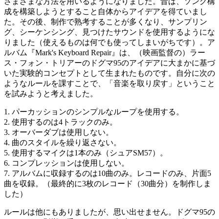
さまざまな方法を用いるようになりました。昔は、ソング構
成を構築しようとすること自体からアイデアを得ていまし
た。その後、制作で熟考することが多くなり、サンプリン
グ、シーケンシング、見つけたサウンドを使用するようにな
りました（使えるものは何でも使ってしまいがちです）。ア
ルバム『Mark's Keyboard Repair』は、（映画監督の）ラー
ス・フォン・トリアーのドグマ95のアイデアに大まかに基づ
いた実験的コンセプトとして生まれたものです。自分に次の
ようなルールを課すことで、「音楽を取り戻す」ということ
を試みようと考えました。
1. パーカッションのシンプルなループを使用する。
2. 使用するのは4トラックのみ。
3. オーバーダブは使用しない。
4. 曲のスタイルを繰り返さない。
5. 使用するマイクは1本のみ（シュアSM57）。
6. コンプレッションは使用しない。
7. アルバムに収録するのは10曲のみ。レコードのみ、片面5
曲を収録。（最終的に3枚のレコード（30曲分）を制作しま
した）
ルールは他にもありましたが、思い出せません。ドグマ95の