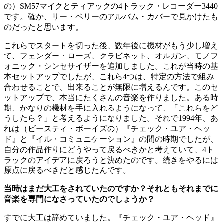
の）SM57マイクとティアックの4トラック・レコーダー3440
です。確か、リー・ペリーのアルバム・カバーで見かけたも
のだったと思います。
これらでスタートを切った後、数年後に機材がもう少し増え
て、フェンダー・ローズ、クラビネット、オルガン、モノフ
ォニック・シンセサイザーを追加しました。これが当時の基
本セットアップでしたが、これら4つは、特定の方法で組み
合わせることで、出来ることが無限に増えるんです。このセ
ットアップで、本当にたくさんの音楽を作りました。ある時
期、かなりの機材を手に入れるようになって、「これらをど
うしたら？」と考えるようになりました。それで1994年、あ
れは（ビースティ・ボーイズの）『チェック・ユア・ヘッ
ド』と『イル・コミュニケーション』の間の時期でしたが、
自分の作品作りにどうやって戻るべきかと考えていて、4ト
ラックのアイデアに戻ろうと決めたのです。続きをやるには
原点に戻るべきだと感じたんです。
当時はまだ大工をされていたのですか？それともそれまでに
音楽を専門になさっていたのでしょうか？
すでに大工は辞めていました。『チェック・ユア・ヘッド』