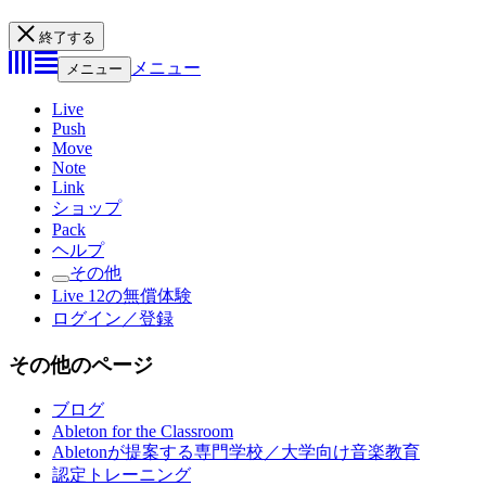
終了する
メニュー
メニュー
Live
Push
Move
Note
Link
ショップ
Pack
ヘルプ
その他
Live 12の無償体験
ログイン／登録
その他のページ
ブログ
Ableton for the Classroom
Abletonが提案する専門学校／大学向け音楽教育
認定トレーニング