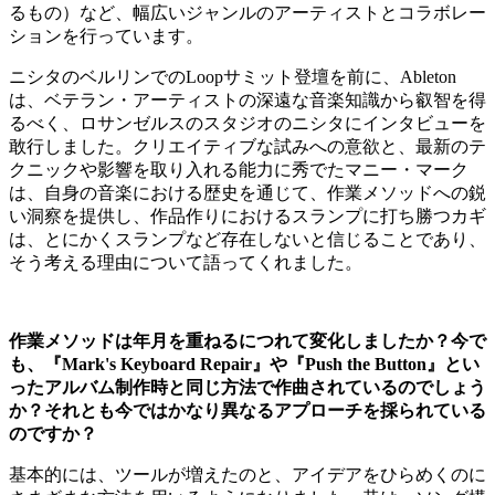
るもの）など、幅広いジャンルのアーティストとコラボレー
ションを行っています。
ニシタのベルリンでのLoopサミット登壇を前に、Ableton
は、ベテラン・アーティストの深遠な音楽知識から叡智を得
るべく、ロサンゼルスのスタジオのニシタにインタビューを
敢行しました。クリエイティブな試みへの意欲と、最新のテ
クニックや影響を取り入れる能力に秀でたマニー・マーク
は、自身の音楽における歴史を通じて、作業メソッドへの鋭
い洞察を提供し、作品作りにおけるスランプに打ち勝つカギ
は、とにかくスランプなど存在しないと信じることであり、
そう考える理由について語ってくれました。
作業メソッドは年月を重ねるにつれて変化しましたか？今で
も、『Mark's Keyboard Repair』や『Push the Button』とい
ったアルバム制作時と同じ方法で作曲されているのでしょう
か？それとも今ではかなり異なるアプローチを採られている
のですか？
基本的には、ツールが増えたのと、アイデアをひらめくのに