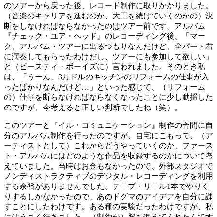
のツアーから戻った後、レコード制作に取りかかりました。
（音楽のキャリアを進むのか、大工を続けていくのかの）決
断をしなければならなかったのはツアー前です。アルバム
『チェック・ユア・ヘッド』のレコーディング後、「マー
ク、アルバム・ツアーに出るつもりなんだけど、全パート君
に演奏してもらったわけだし、ツアーにも参加して欲しい」
と（ビースティ・ボーイズに）言われました。そのとき私
は、「うーん、3万ドルのキッチンのリフォームの仕事が入
ったばかりなんだけど…」といった感じで、（リフォーム
の）仕事を断らなければならなくなったことに少し動揺した
のですが、今考えると正しい判断でしたね（笑）。
このツアーと『イル・コミュニケーション』制作の合間に自
分のアルバム制作を行ったのですが、自宅にこもって、（ア
ーティストとして）これからどうやっていくのか、ファース
ト・アルバムにはどのような作品を収録するのかについて考
えていました。当時はお金もなかったので、外部スタジオで
ノンディストラクティブのデジタル・レコーディングを利用
する余裕がありませんでした。テープ・リール1本でやりく
りするしかなかったので、あのドグマのアイデアを自分に課
すことにしたわけです。ある種の実験だったわけですが、私
にはうまく行きました。（制約が）脳を鍛えてくれたんです