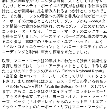
器に強い興味を持つ）ニシタは当初、大工として生計を立て
ており、ビースティ・ボーイズの玄関扉を修理する仕事を請
けたことが音楽界に足を踏み入れるきっかけとなったのでし
た。その後、ニシタの音楽への興味と非凡な才能がビーステ
ィ・ボーイズの知るところとなり、グループからG-Sonスタ
ジオ構築への協力を依頼され、のちにグループに欠かせない
コラボレーターとなり、「マニー・マーク」のニックネーム
を得るに至りました。ビースティ・ボーイズの伝説の要であ
るニシタは、1992年の『チェック・ユア・ヘッド』、続く
『イル・コミュニケーション』と『ハロー・ナスティ』のレ
コーディングと制作に重要な役割を果たしました。
以来、マニー・マークは20年以上にわたって独自の音楽性を
発揮し続けており、ソロ・アーティストとしても、手作り感
たっぷりの30トラックのアルバム『Mark's Keyboard Repair』
（当初全3枚10"レコード・シリーズとしてリリース）をヒッ
トさせ、また1998年にはジェームス・ラヴェル率いる有名レ
ーベルMo Waxから再び『Push the Button』をリリースしてい
ます。さらに、ニシタはクリエイティブ・コラボレーターと
しても名声を確立しており、ヨーコ・オノ、ヤー・ヤー・ヤ
ーズ、ベック（『オディレイ』からの大ヒット曲『ホエア・
イッツ・アット』のキーボード・リフはマニー・マークによ