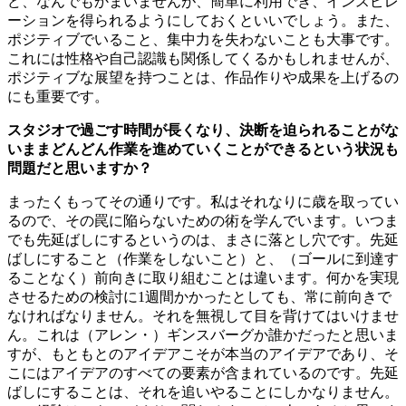
ど、なんでもかまいませんが、簡単に利用でき、インスピレ
ーションを得られるようにしておくといいでしょう。また、
ポジティブでいること、集中力を失わないことも大事です。
これには性格や自己認識も関係してくるかもしれませんが、
ポジティブな展望を持つことは、作品作りや成果を上げるの
にも重要です。
スタジオで過ごす時間が長くなり、決断を迫られることがな
いままどんどん作業を進めていくことができるという状況も
問題だと思いますか？
まったくもってその通りです。私はそれなりに歳を取ってい
るので、その罠に陥らないための術を学んでいます。いつま
でも先延ばしにするというのは、まさに落とし穴です。先延
ばしにすること（作業をしないこと）と、（ゴールに到達す
ることなく）前向きに取り組むことは違います。何かを実現
させるための検討に1週間かかったとしても、常に前向きで
なければなりません。それを無視して目を背けてはいけませ
ん。これは（アレン・）ギンスバーグか誰かだったと思いま
すが、もともとのアイデアこそが本当のアイデアであり、そ
こにはアイデアのすべての要素が含まれているのです。先延
ばしにすることは、それを追いやることにしかなりません。