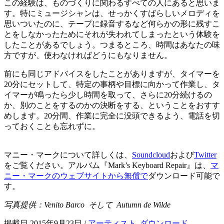
この経験は、ものづくりに関わるすべての人にあると思いま
す。特にミュージシャンは、せっかくすばらしいメロディを
思いついたのに、テープに録音するなど何らかの形に残すこ
とをしなかったためにそれが失われてしまったという体験を
したことがあるでしょう。つまるところ、時間はあなたの味
方ですが、使わなければどうにもなりません。
前にも同じアドバイスをしたことがありますが、タイマーを
20分にセットして、特定の事柄や目標に向かって作業し、タ
イマーが鳴ったら少し時間を取って、さらに20分続けるの
か、別のことをするのかの決断をする、ということをおすす
めします。20分間、作業に完全に没頭できるよう、電話を切
っておくことも忘れずに。
マニー・マークについて詳しくは、
Soundcloud
および
Twitter
をご覧ください。アルバム『Mark’s Keyboard Repair』は、
マ
ニー・マークのウェブサイトから無償で
ダウンロード可能で
す。
写真提供：Venito Barco そして Autumn de Wilde
掲載日 2015年9月23日
/
アーティスト
,
ダウンロード