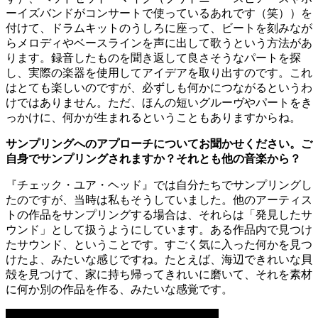
ーイズバンドがコンサートで使っているあれです（笑））を
付けて、ドラムキットのうしろに座って、ビートを刻みなが
らメロディやベースラインを声に出して歌うという方法があ
ります。録音したものを聞き返して良さそうなパートを探
し、実際の楽器を使用してアイデアを取り出すのです。これ
はとても楽しいのですが、必ずしも何かにつながるというわ
けではありません。ただ、ほんの短いグルーヴやパートをき
っかけに、何かが生まれるということもありますからね。
サンプリングへのアプローチについてお聞かせください。ご
自身でサンプリングされますか？それとも他の音楽から？
『チェック・ユア・ヘッド』では自分たちでサンプリングし
たのですが、当時は私もそうしていました。他のアーティス
トの作品をサンプリングする場合は、それらは「発見したサ
ウンド」として扱うようにしています。ある作品内で見つけ
たサウンド、ということです。すごく気に入った何かを見つ
けたよ、みたいな感じですね。たとえば、海辺できれいな貝
殻を見つけて、家に持ち帰ってきれいに磨いて、それを素材
に何か別の作品を作る、みたいな感覚です。