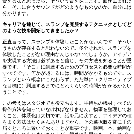
使えるなと思ったら、そういう音を探します。曲が生まれた
ら、そこに合うサウンドがどのようなものなのか、自分には
分かります。
キャリアを通じて、スランプを克服するテクニックとしてど
のような技を開拓してきましたか？
正直言って、スランプを体験したことがないんです。そうい
うものが存在すると思わないので。多分それが、スランプを
体験したことがない理由なんじゃないでしょうか。アイデア
を実現する方法は必ずあると信じ、その方法を知ることが重
要です。「そこ」に到達するためのプロセスと必要な時間が
すべてです。何かが起こるには、時間がかかるものです。ス
ランプという概念にこだわらず、ただ単に（クリエイティブ
な目標に）到達するまでにどれくらいの時間がかかるかとい
うことです。
この考えはスタジオでも役立ちます。手持ちの機材すべての
操作方法を知っていなければなりません。物事を整理してお
くこと。体系化は大切です。話を元に戻すと、アイデアの種
をまく方法はたくさんありますから、その選択肢を常に手の
届くところに置いておくことが重要です。映画、本、絵画な