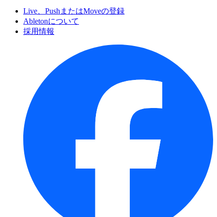
Live、PushまたはMoveの登録
Abletonについて
採用情報