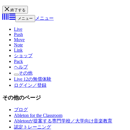
終了する
メニュー
メニュー
Live
Push
Move
Note
Link
ショップ
Pack
ヘルプ
その他
Live 12の無償体験
ログイン／登録
その他のページ
ブログ
Ableton for the Classroom
Abletonが提案する専門学校／大学向け音楽教育
認定トレーニング