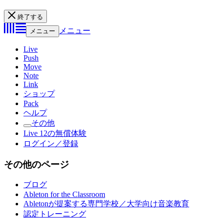
終了する
メニュー
メニュー
Live
Push
Move
Note
Link
ショップ
Pack
ヘルプ
その他
Live 12の無償体験
ログイン／登録
その他のページ
ブログ
Ableton for the Classroom
Abletonが提案する専門学校／大学向け音楽教育
認定トレーニング