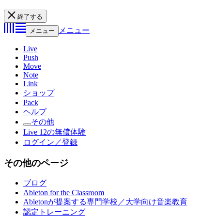
終了する
メニュー
メニュー
Live
Push
Move
Note
Link
ショップ
Pack
ヘルプ
その他
Live 12の無償体験
ログイン／登録
その他のページ
ブログ
Ableton for the Classroom
Abletonが提案する専門学校／大学向け音楽教育
認定トレーニング