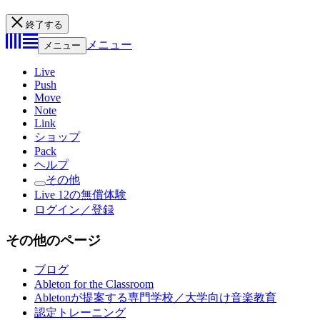
終了する
メニュー
メニュー
Live
Push
Move
Note
Link
ショップ
Pack
ヘルプ
その他
Live 12の無償体験
ログイン／登録
その他のページ
ブログ
Ableton for the Classroom
Abletonが提案する専門学校／大学向け音楽教育
認定トレーニング