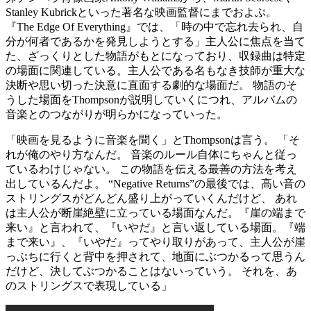
Stanley Kubrickといった著名な映画監督にまでおよぶ。
『The Edge Of Everything』では、「時の中で忘れ去られ、自
分が何者であるかを発見しようとする」主人公に焦点を当て
た、ざっくりとした物語がもとになっており、収録曲は特定
の場面に関連している。主人公である名もなき技師が重大な
決断や思い切った決意に直面する劇的な場面だ。 物語のそ
うした場面をThompsonが説明していくにつれ、アルバムの
音楽とのつながりが明らかになっていった。
「映画を見るように音楽を聞く」とThompsonは言う。 「そ
れが俺のやり方なんだ。 音楽のルール自体にちゃんと従っ
ているわけじゃない。 この物語を伝える最善の方法を考え
出しているんだよ。 “Negative Returns”の最後では、高い音の
ストリングスがどんどん盛り上がっていくんだけど、 あれ
は主人公が断崖絶壁に立っている場面なんだ。『崖の端まで
来い』と言われて、『いやだ』と言い返している場面。『端
まで来い』、『いやだ』ってやり取りがあって、主人公が崖
っぷちに行くと背中を押されて、地面にぶつかるって思うん
だけど、決してぶつかることはないっていう。 それを、あ
のストリングスで表現している」