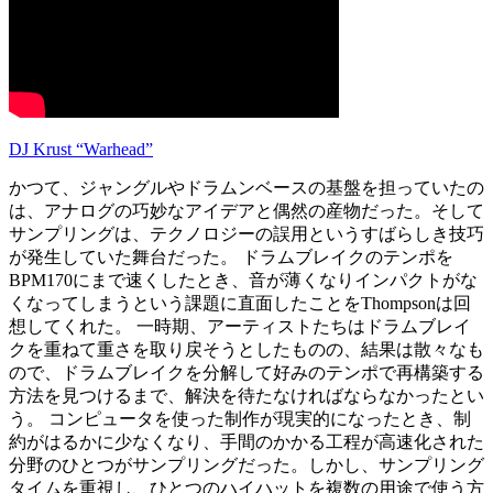
DJ Krust “Warhead”
かつて、ジャングルやドラムンベースの基盤を担っていたの
は、アナログの巧妙なアイデアと偶然の産物だった。そして
サンプリングは、テクノロジーの誤用というすばらしき技巧
が発生していた舞台だった。 ドラムブレイクのテンポを
BPM170にまで速くしたとき、音が薄くなりインパクトがな
くなってしまうという課題に直面したことをThompsonは回
想してくれた。 一時期、アーティストたちはドラムブレイ
クを重ねて重さを取り戻そうとしたものの、結果は散々なも
ので、ドラムブレイクを分解して好みのテンポで再構築する
方法を見つけるまで、解決を待たなければならなかったとい
う。 コンピュータを使った制作が現実的になったとき、制
約がはるかに少なくなり、手間のかかる工程が高速化された
分野のひとつがサンプリングだった。しかし、サンプリング
タイムを重視し、ひとつのハイハットを複数の用途で使う方