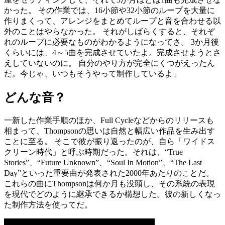
かった。 その作業では、16小節や32小節のループを大量に
作りまくって、アレンジをまとめてループと音を合わせる以
外のことはやらなかった。 それがしばらくすると、それぞ
れのループに必要なものがわかるようになってさ。 3か月後
くらいには、4～5曲を完成させていたよ。完成させようとさ
えしていないのに。 自分のやり方が完全にくつがえったん
だ。今じゃ、いつもそうやって制作しているよ」
どんな音？
一新した作業手順のほか、Full Cycleなどからのリリースも
相まって、Thompsonの思いは自然と幅広い作品を生み出す
ことに至る。 そこで彼が振り返ったのが、自ら「ワイドス
クリーン時代」と呼ぶ時期だった。それは、“True
Stories”、“Future Unknown”、“Soul In Motion”、“The Last
Day”といった重要曲が発表された2000年あたりのことだ。
これらの曲にThompsonは何か月も没頭し、その系統の表現
を現代でどのように継承できるか構想した。彼の新しくなっ
た制作方法を使ってだ。