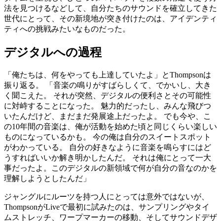
法を見つけるなどして、自分たちのサウンドを確立してきた
世代にとって、その新境地が突き付けたのは、アイデンティ
ティへの挑戦みたいなものだった。
デジタルへの過程
「俺たちは、何をやっても上達していたよ」とThompsonは
振り返る。 「音楽の鳴りがすばらしくて、でかいし、大き
く聞こえた。 それが突然、デジタルの便利さとその可能性
に対峙することになった。 魅力的だったし、みんな飛びつ
いたんだけど、まだまだ発展途上だったよ。 でも今や、こ
の10年間の音楽は、俺が活動を始めた頃と同じくらい楽しい
ものになっているかも。 今の俺は自分のスイートスポット
がわかっている。 自分の好きなように音楽を鳴らすにはど
うすればいいか解き明かしたんだ。 それは俺にとって一大
事だったよ。このデジタルの新領域で何が自分の音なのかを
理解しようとしたんだ」
ジャングルにルーツを持つ人にとっては意外ではないが、
ThompsonがLiveで最初に試みたのは、サンプリングやタイ
ムストレッチ、ワープマーカーの移動、そしてサウンドデザ