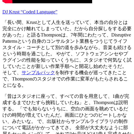
DJ Krust “Coded Language”
「長い間、Krustとして人生を送っていて、本当の自分とは
完全にかけ離れてしまっていた。だから自分探しをする必要
があった」と語るThompsonは、7年間にわたって、Disruptive
Patternsという自身のコンサルタント業務をつうじてライフ
スタイル・コーチとして別の道を歩みながら、音楽も続ける
という時期を過ごした。 やがて、ソフトウェアシンセやプ
ラグインの性能を知っていくうちに、スタジオで何気なく試
していたことが新しい作業手順へと開花し始めたそうだ。
そして、
サンプルパック
を制作する機会が巡ってきたこと
で、Thompsonのスタジオでの作業に変革がもたらされるこ
とになる。
「昔はスタジオに座って、すべての音を用意して、1曲が完
成するまでひたすら挑戦していたね」と、Thompsonは説明
する。 「でも知らないうちに、空白の画面を眺めているだ
けの時間が増えていたんだ。画面にひとつのビートしかな
い、みたいな。 で、出版社からサンプルライブラリの制作
について電話がかかってきてさ。 全部が大丈夫なように部
屋をセッティングして、それで3か月ほどは1曲も完成させな