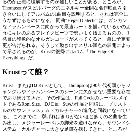
るのか正確に理解するのが難しいことがある。ところが、
Thompsonがスピルバーグのエネルギー全開な名作映画を引
き合いにしてアルバムの1曲目を説明すると、それは完全に
うなずけるものになる。 同曲“Hegel Dialectic”は、ガンガン
なドラムンベースに向かって最速ルートを描いているかのよ
うにキレのあるブレイクビーツで勢いよく始まるものの、 1
発目の印象的なオルガンコードが入ってくると、急に予定変
更が告げられる。そうして動き出すスリル満点の展開によっ
て示されるのが、Krustの復帰アルバム『The Edge Of
Everything』だ。
Krustって誰？
Krust、またはDJ Krustとして、Thompsonは90年代初頭からジ
ャングルやドラムンベースのシーンに欠かせない重要な存在
であり続けてきた。 その作品は、Full Cycleのレーベルメイ
トであるRoni Size、DJ Die、Suvの作品と同様に、ブリスト
ルのサウンドシステム・カルチャーの進化と同義になってい
る。 これまでに、挙げればきりがないほど多くの名曲を生
み出し、メジャーレーベルの脚光を避けながら、サウンドシ
ステム・カルチャーに大きな足跡を残してきた。 ところが