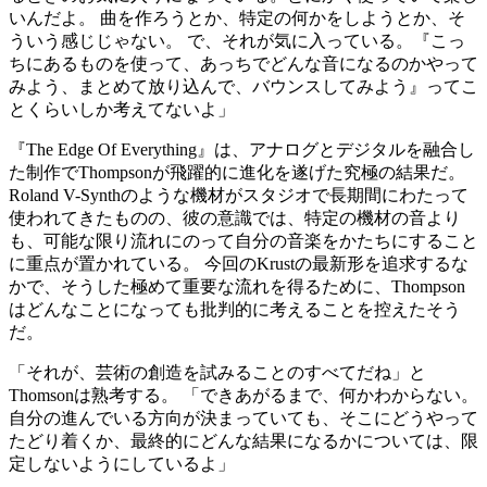
いんだよ。 曲を作ろうとか、特定の何かをしようとか、そ
ういう感じじゃない。 で、それが気に入っている。『こっ
ちにあるものを使って、あっちでどんな音になるのかやって
みよう、まとめて放り込んで、バウンスしてみよう』ってこ
とくらいしか考えてないよ」
『The Edge Of Everything』は、アナログとデジタルを融合し
た制作でThompsonが飛躍的に進化を遂げた究極の結果だ。
Roland V-Synthのような機材がスタジオで長期間にわたって
使われてきたものの、彼の意識では、特定の機材の音より
も、可能な限り流れにのって自分の音楽をかたちにすること
に重点が置かれている。 今回のKrustの最新形を追求するな
かで、そうした極めて重要な流れを得るために、Thompson
はどんなことになっても批判的に考えることを控えたそう
だ。
「それが、芸術の創造を試みることのすべてだね」と
Thomsonは熟考する。 「できあがるまで、何かわからない。
自分の進んでいる方向が決まっていても、そこにどうやって
たどり着くか、最終的にどんな結果になるかについては、限
定しないようにしているよ」