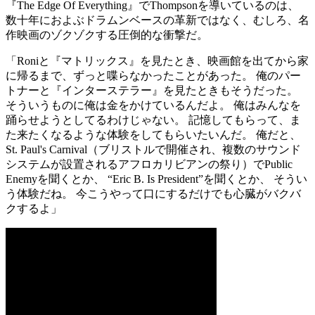
『The Edge Of Everything』でThompsonを導いているのは、
数十年におよぶドラムンベースの革新ではなく、むしろ、名
作映画のゾクゾクする圧倒的な衝撃だ。
「Roniと『マトリックス』を見たとき、映画館を出てから家
に帰るまで、ずっと喋らなかったことがあった。 俺のパー
トナーと『インターステラー』を見たときもそうだった。
そういうものに俺は金をかけているんだよ。 俺はみんなを
踊らせようとしてるわけじゃない。 記憶してもらって、ま
た来たくなるような体験をしてもらいたいんだ。 俺だと、
St. Paul's Carnival（ブリストルで開催され、複数のサウンド
システムが設置されるアフロカリビアンの祭り）でPublic
Enemyを聞くとか、 “Eric B. Is President”を聞くとか、 そうい
う体験だね。 今こうやって口にするだけでも心臓がバクバ
クするよ」