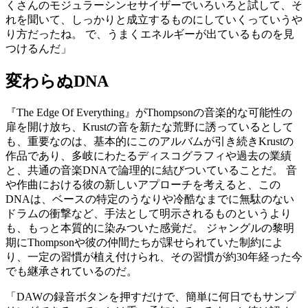
くさんのモジュラーシンセサイザーでいろいろと試して、そ
れを聞いて、しっかりと成立するものにしていくっていうや
り方だったね。 で、うまくエネルギーが出ているものを見
つけるんだ」
変わらぬDNA
『The Edge Of Everything』がThompsonの音楽的な可能性の
扉を開け放ち、Krustの音を新たな荒野に誘っているとして
も、重要なのは、基本的にこのアルバムが引き続きKrustの
作品であり、多岐にわたるディスコグラフィや過去の業績
と、共通の音楽DNAで論理的に結びついていることだ。 音
や作曲における彼の新しいアプローチを考えると、この
DNAは、ベースの特定のうなりや冷酷なまでに無駄のない
ドラムの衝撃など、手法として明示されるものというより
も、もっと本質的に染みついた感覚だ。 ジャングルの黎明
期にThompsonや彼の仲間たちが課せられていた制約によ
り、一定の習慣が植え付けられ、その習慣が約30年経った今
でも継承されているのだ。
「DAWの録音ボタンを押すだけで、簡単に何日でもサンプ