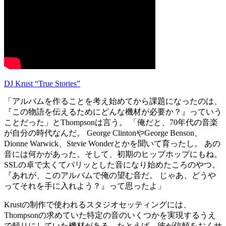
DJ Krust “True Stories”
「アルバムを作ることを考え始めてから課題になったのは、
『この物語を伝えるためにどんな機材が必要か？』っていう
ことだった」とThompsonは言う。 「俺だと、70年代の音楽
が自分の時代なんだ。 George ClintonやGeorge Benson、
Dionne Warwick、Stevie Wonderとかを聞いて育ったし。 あの
音には何かがあった。そして、初期のヒップホップにもね。
SSLの卓で太くてパリッとした音になり始めたころのやつ。
『あれが、このアルバムで俺の望む音だ。 じゃあ、どうや
ってそれを手に入れよう？』って思ったよ」
Krustの制作で使われるスタジオセッティングには、
Thompsonの求めていた特定の音のいくつかを実現するうえ
で頼りにしていた機材がある。たとえば、彼が信頼をおくサ