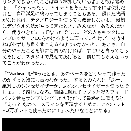
リングできるってことは重々承知しているよ」と彼は認め
る。 「ジャムったり、アイデアを考えたりするには便利だ
けど、自己満足に終わってしまうこともある。 優れた物語
がなければ、テクノロジーを使っても改善しないよ。 最初
にデジタルの波がやって来たとき、みんなが『あるんだか
ら、使うべきだ』ってなったでしょ。 どの人もキックにコ
ンプレッサーとEQをかけるように言っていたけど、そうす
れば必ずしも良く聞こえるわけじゃなかった。 あとさ、自
分のやったことを誰にも言わなければ、すごいと言ってもら
えるけど。スタジオで見せてあげると、信じてもらえないっ
てことがわかったよ」
「“Warhead”を作ったとき、あのベースをどうやって作った
のかずっと誰にも言わなかった。 するとみんなは『あー、
絶対このシンセサイザーか、あのシンセサイザーを使ったで
しょ』って感じになる。電線に触れてブブッと鳴るフィード
バック音をサンプリングしただけだって最終的に伝えると、
『えっ？ あのベースラインを再現するために、このセット
へ2万ポンドも使ったのに！』みたいなことになる」