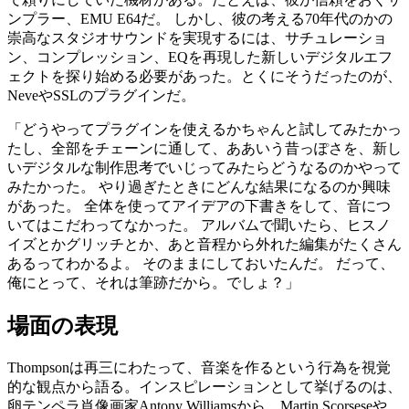
ンプラー、EMU E64だ。 しかし、彼の考える70年代のかの
崇高なスタジオサウンドを実現するには、サチュレーショ
ン、コンプレッション、EQを再現した新しいデジタルエフ
ェクトを探り始める必要があった。とくにそうだったのが、
NeveやSSLのプラグインだ。
「どうやってプラグインを使えるかちゃんと試してみたかっ
たし、全部をチェーンに通して、ああいう昔っぽさを、新し
いデジタルな制作思考でいじってみたらどうなるのかやって
みたかった。 やり過ぎたときにどんな結果になるのか興味
があった。 全体を使ってアイデアの下書きをして、音につ
いてはこだわってなかった。 アルバムで聞いたら、ヒスノ
イズとかグリッチとか、あと音程から外れた編集がたくさん
あるってわかるよ。 そのままにしておいたんだ。 だって、
俺にとって、それは筆跡だから。でしょ？」
場面の表現
Thompsonは再三にわたって、音楽を作るという行為を視覚
的な観点から語る。インスピレーションとして挙げるのは、
卵テンペラ肖像画家Antony Williamsから、Martin Scorseseや