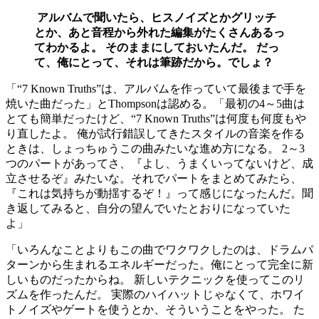
アルバムで聞いたら、ヒスノイズとかグリッチ
とか、あと音程から外れた編集がたくさんあるっ
てわかるよ。 そのままにしておいたんだ。 だっ
て、俺にとって、それは筆跡だから。でしょ？
「“7 Known Truths”は、アルバムを作っていて最後まで手を
焼いた曲だった」とThompsonは認める。「最初の4～5曲は
とても簡単だったけど、“7 Known Truths”は何度も何度もや
り直したよ。 俺が試行錯誤してきたスタイルの音楽を作る
ときは、しょっちゅうこの曲みたいな進め方になる。 2～3
つのパートがあってさ、『よし、うまくいってないけど、成
立させるぞ』みたいな。それでパートをまとめてみたら、
『これは気持ちが動揺するぞ！』って感じになったんだ。聞
き返してみると、自分の望んでいたとおりになっていた
よ」
「いろんなことよりもこの曲でワクワクしたのは、ドラムパ
ターンから生まれるエネルギーだった。俺にとって完全に新
しいものだったからね。 新しいテクニックを使ってこのリ
ズムを作ったんだ。 実際のハイハットじゃなくて、ホワイ
トノイズやゲートを使うとか、そういうことをやった。 た