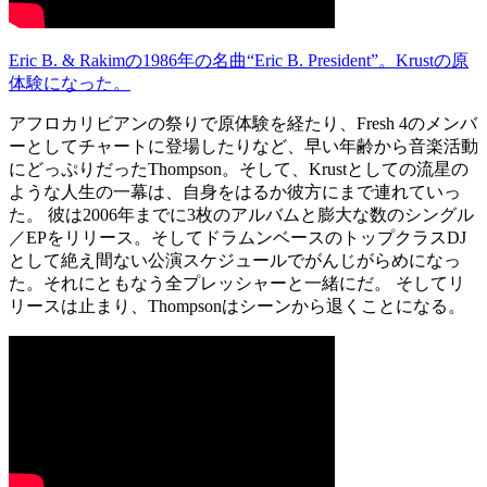
Eric B. & Rakimの1986年の名曲“Eric B. President”。Krustの原
体験になった。
アフロカリビアンの祭りで原体験を経たり、Fresh 4のメンバ
ーとしてチャートに登場したりなど、早い年齢から音楽活動
にどっぷりだったThompson。そして、Krustとしての流星の
ような人生の一幕は、自身をはるか彼方にまで連れていっ
た。 彼は2006年までに3枚のアルバムと膨大な数のシングル
／EPをリリース。そしてドラムンベースのトップクラスDJ
として絶え間ない公演スケジュールでがんじがらめになっ
た。それにともなう全プレッシャーと一緒にだ。 そしてリ
リースは止まり、Thompsonはシーンから退くことになる。