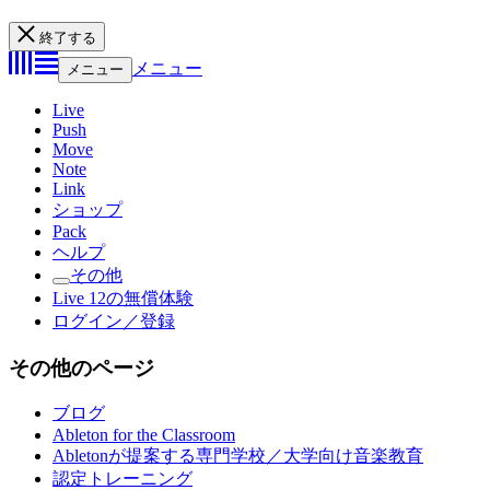
終了する
メニュー
メニュー
Live
Push
Move
Note
Link
ショップ
Pack
ヘルプ
その他
Live 12の無償体験
ログイン／登録
その他のページ
ブログ
Ableton for the Classroom
Abletonが提案する専門学校／大学向け音楽教育
認定トレーニング