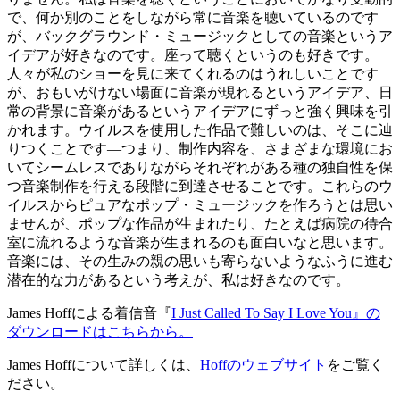
で、何か別のことをしながら常に音楽を聴いているのです
が、バックグラウンド・ミュージックとしての音楽というア
イデアが好きなのです。座って聴くというのも好きです。
人々が私のショーを見に来てくれるのはうれしいことです
が、おもいがけない場面に音楽が現れるというアイデア、日
常の背景に音楽があるというアイデアにずっと強く興味を引
かれます。ウイルスを使用した作品で難しいのは、そこに辿
りつくことです―つまり、制作内容を、さまざまな環境にお
いてシームレスでありながらそれぞれがある種の独自性を保
つ音楽制作を行える段階に到達させることです。これらのウ
イルスからピュアなポップ・ミュージックを作ろうとは思い
ませんが、ポップな作品が生まれたり、たとえば病院の待合
室に流れるような音楽が生まれるのも面白いなと思います。
音楽には、その生みの親の思いも寄らないようなふうに進む
潜在的な力があるという考えが、私は好きなのです。
James Hoffによる着信音『
I Just Called To Say I Love You』の
ダウンロードはこちらから。
James Hoffについて詳しくは、
Hoffのウェブサイト
をご覧く
ださい。