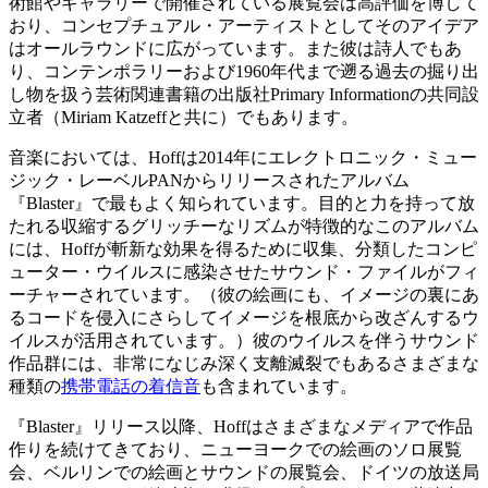
術館やギャラリーで開催されている展覧会は高評価を博して
おり、コンセプチュアル・アーティストとしてそのアイデア
はオールラウンドに広がっています。また彼は詩人でもあ
り、コンテンポラリーおよび1960年代まで遡る過去の掘り出
し物を扱う芸術関連書籍の出版社Primary Informationの共同設
立者（Miriam Katzeffと共に）でもあります。
音楽においては、Hoffは2014年にエレクトロニック・ミュー
ジック・レーベルPANからリリースされたアルバム
『Blaster』で最もよく知られています。目的と力を持って放
たれる収縮するグリッチーなリズムが特徴的なこのアルバム
には、Hoffが斬新な効果を得るために収集、分類したコンピ
ューター・ウイルスに感染させたサウンド・ファイルがフィ
ーチャーされています。（彼の絵画にも、イメージの裏にあ
るコードを侵入にさらしてイメージを根底から改ざんするウ
イルスが活用されています。）彼のウイルスを伴うサウンド
作品群には、非常になじみ深く支離滅裂でもあるさまざまな
種類の
携帯電話の着信音
も含まれています。
『Blaster』リリース以降、Hoffはさまざまなメディアで作品
作りを続けてきており、ニューヨークでの絵画のソロ展覧
会、ベルリンでの絵画とサウンドの展覧会、ドイツの放送局