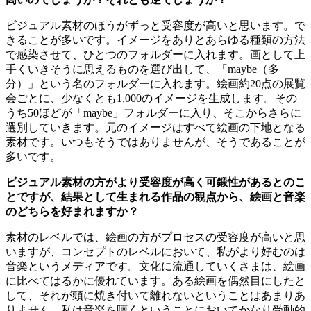
ビジュアル素材のほうがずっと受容度が高いと思います。で
きることが多いです。イメージをありとあらゆる種類の方法
で感染させて、ひとつのフォルダーに入れます。画として上
手くいきそうに思えるものを選び出して、「maybe（多
分）」という名のフォルダーに入れます。絵画約20点の展覧
会ごとに、少なくとも1,000のイメージを生成します。その
うち50ほどが「maybe」フォルダーに入り、そこからさらに
選別していきます。元のイメージはすべて絵画の下地となる
素材です。いつもそうではありませんが、そうであることが
多いです。
ビジュアル素材の方がより受容度が高く可鍛性があるとのこ
とですが、結果として生まれる作品の観点から、絵画と音楽
のどちらを好まれますか？
素材のレベルでは、絵画の方がプロセスの受容度が高いと思
いますが、コンセプトのレベルにおいて、私がより好むのは
音楽というメディアです。文化に流通していくさまは、絵画
に比べてはるかに優れています。ある絵画を偶然目にしたと
して、それが頭に焼き付いて離れないということはあまりあ
りません。私は音楽を聴くということにおいてかなり受動的