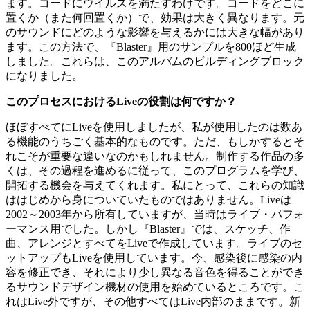
ます。コードにウイルスを満たすわけです。コードをどこに
置くか（また何回置くか）で、効果は大きく異なります。元
のサウンドにどのような影響を与えるかには大きな幅があり
ます。この方法で、『Blaster』用のサンプルを800ほど生成
しました。これらは、このアルバムのビルディングブロック
になりました。
このプロセスにおけるLiveの役割は何ですか？
ほぼすべてにLiveを使用しましたが、私が使用したのは数あ
る機能のうちごく基本的なものです。ただ、もしかするとそ
れこそが重要な違いなのかもしれません。制作する作品の多
くは、その過程を進めるに従って、このプログラムを学び、
開拓する機会を与えてくれます。私にとって、これらの知識
ははじめから身についていたものではありません。Liveは
2002～2003年から所有していますが、当時はライブ・パフォ
ーマンス用でした。しかし『Blaster』では、スケッチ、作
曲、アレンジとすべてをLiveで作成しています。ライブのセ
ットアップもLiveを使用しています。今、感染後に感染の内
容を修正でき、それにより少し異なる音色を得ることができ
るサウンドデザイン機材の使用を始めているところです。こ
れはLive外ですが、その他すべてはLive内部のままです。新