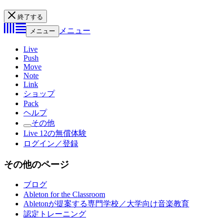
終了する
メニュー
メニュー
Live
Push
Move
Note
Link
ショップ
Pack
ヘルプ
その他
Live 12の無償体験
ログイン／登録
その他のページ
ブログ
Ableton for the Classroom
Abletonが提案する専門学校／大学向け音楽教育
認定トレーニング