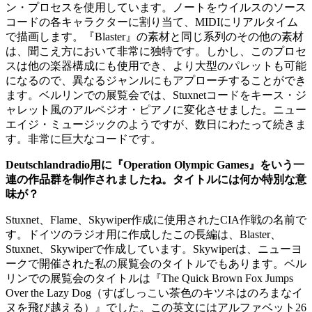
ン・プロセスを使用しています。ノートをウイルスのソース
コードの各キャラクターに割り当て、MIDIにリアルタイム
で描画します。『Blaster』の素材と同じ系列のその他の素材
は、聞こえ方において非常に独特です。しかし、このプロセ
スは
他の楽器構成にも使用でき、より大型のパレットも可能
になるので、異なるジャンルにもアプローチすることができ
ます。ベルリンでの展覧会では、Stuxnetコードをキース・ジ
ャレット風のアルペジオ・ピアノに変化させました。ニュー
エイジ・ミュージックのようですが、数日にわたって続きま
す。非常に巨大なコードです。
Deutschlandradio用に『Operation Olympic Games』をいう一
連の作品群を制作されましたね。タイトルには何か特別な意
味が？
Stuxnet、Flame、Skywiper作成に使用されたCIA作戦の名前で
す。ドイツのラジオ用に作成したこの長編は、Blaster、
Stuxnet、Skywiperで作成しています。Skywiperは、ニューヨ
ークで開催された私の展覧会のタイトルでもあります。ベル
リンでの展覧会のタイトルは『The Quick Brown Fox Jumps
Over the Lazy Dog（すばしっこい茶色のキツネはのろまなイ
ヌを飛び越える）』でした。この英文にはアルファベット26