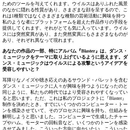
ためのツールを与えてくれます。ウイルスはありふれた風景
のなかに隠れる性質があり、さまざまな顔を呈するので、こ
れは1種類ではなくさまざまな種類の芸術活動に興味を持つ
私のような者にプラットフォームを超えた作品作りの手段を
提供してくれます。それがとても気に入っています。ウイル
スには突然変異があり、また突然変異にもさまざまなものが
あり、それぞれ異なって現れます。
あなたの作品の一部、特にアルバム『Blaster』は、ダンス・
ミュージックをテーマに取り上げているように思えます。ダ
ンス・ミュージックはウイルスによる攻撃というアイデアを
受容しやすいと？
耳障りなノイズや聴き応えのあるサウンド・パレットを含む
ダンス・ミュージックに人々が興味を持つようになったのと
同じように、私たちの時代ではより受容されやすくなってい
ると思います。ただ、これは私のプロジェクトに『Blaster』
制作を決めたとき、すでにいくつかのコンピューター・トー
ンを感染させていて、そのプロセスに興味を持ち、仕組みを
解明しようと思いました。コンピューターで生成したチャー
プやハム、モーターの回転音など、いくつかのトーンを感染
させてみました。こういった方向に向かいたい、こういった