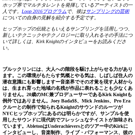
ホップ界でマルチタレントを発揮しているアーティストの一
人です。
Loop 2016プログラム
で、彼は
サンプリングの芸術
についての自身の見解を紹介する予定です。
ヒップホップの伝統ともいえるサンプリングを活用しつつ、
新しいテクニックやテクノロジーに取り入れるその手法につ
いて詳しくは、Kirk Knightのインタビューをお読みくださ
い。
ブルックリンには、大人への階段を駆け上がらせる力があり
ます。この環境がもたらす気概とやる気は、しばしば住人の
潜在意識にも影響しますー音楽界でその才覚を現す人材から
は、生まれ育った地域の名残が作品に表れることも少なくあ
りません。20歳のMC兼プロデューサーであるKirk Knightも
例外ではありません。Joey Bada$$、Mick Jenkins、Pro Era
クルーとの制作で知られるKnightのサウンドのルーツが
NYCヒップホップにあるのは明らかですが、サンプルを使
用したサウンドに現代的でフレッシュなテイストが加味され
ています。AbletonはUnderachieversとのツアー中のKirkに
インタビューし、音楽制作、ライブ・パフォーマンス、彼の