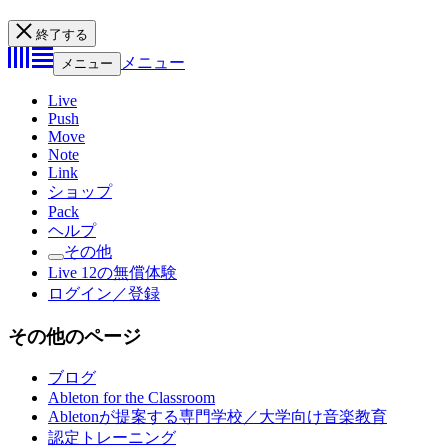
終了する
メニュー
メニュー
Live
Push
Move
Note
Link
ショップ
Pack
ヘルプ
その他
Live 12の無償体験
ログイン／登録
その他のページ
ブログ
Ableton for the Classroom
Abletonが提案する専門学校／大学向け音楽教育
認定トレーニング