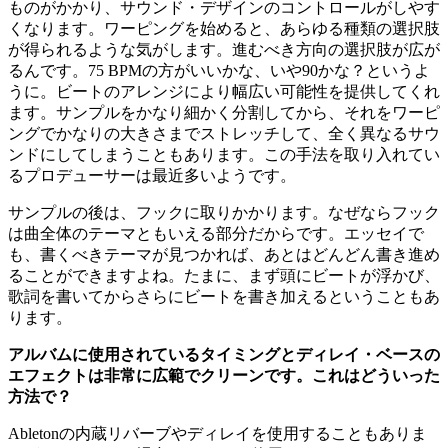
ものがかかり、サウンド・デザインのコントロールがしやす
くなります。ワーピングを始めると、あらゆる種類の選択肢
が得られるような気がします。進むべき方向の選択肢が広が
るんです。75 BPMの方がいいかな、いや90かな？というよ
うに。ビートのアレンジにより幅広い可能性を提供してくれ
ます。サンプルをかなり細かく分割してから、それをワーピ
ングでかなりの大きさまでストレッチして、全く異なるサウ
ンドにしてしまうこともあります。この手法を取り入れてい
るプロデューサーは最近多いようです。
サンプルの後は、フックに取りかかります。なぜならフック
は曲全体のテーマともいえる部分だからです。エッセイで
も、書くべきテーマが見つかれば、あとはどんどん書き進め
ることができますよね。たまに、まず頭にビートが浮かび、
歌詞を書いてからさらにビートを書き加えるということもあ
ります。
アルバムに使用されているタイミングとディレイ・ベースの
エフェクトは非常に広範でクリーンです。これはどういった
方法で？
Abletonの内蔵リバーブやディレイを使用することもありま