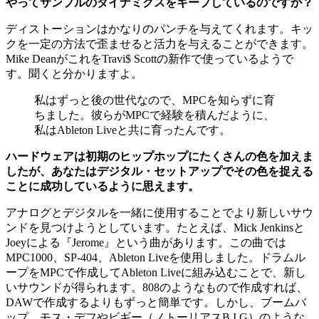
やってサンプルのダイナミクスをキープしているのですか？
ディストーションはかなりのパンチを与えてくれます。キッ
クを一定の方法で歪ませると活力を与えることができます。
Mike DeanがこれをTravi$ Scottの新作で使っているようで
す。聞くと分かりますよ。
私はずっと後の世代なので、MPCを知らずに育
ちました。彼らがMPCで経験を積んだように、
私はAbleton Liveと共に育ったんです。
ハードウェアは初期のヒップホップにたくさんの色を加えま
したが、あなたはデジタル・セットアップでその色を捉える
ことに成功しているように思えます。
アナログとデジタルを一緒に使用することでより新しいサウ
ンドを見つけようとしています。たとえば、Mick Jenkinsと
Joeyによる『Jerome』という曲があります。この曲では
MPC1000、SP-404、Ableton Liveを使用しました。ドラムル
ープをMPCで作成してAbleton Liveに組み込むことで、新し
いサウンドが得られます。808のようなもので作成すれば、
DAWで作成するよりもずっと簡単です。しかし、ブームバ
ップ、モス・デフやビギー（ノトーリアスB.I.G）のような