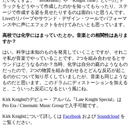
たいんですよ。『Brokeland』や『Knight Time』といったト
ラックをどうやって作成したのかを知ってもらったり、ステ
ージで作成する姿を見せたりするのは面白いと思うんです。
Liveのリバーブやサウンド・デザイン・ツールでパフォーマ
ンス中に声にエフェクトをかけてみたいとも思っています。
高校では化学にはまっていたとか。音楽との相関性はありま
すか？
はい。科学は未知のものを発見していくことですが、それこ
そ私が音楽でやっていることです。2つを組み合わせるとサ
ウンドはどうなるのか？当時、化学は自分の庭のようなもの
だったので、2つの物質を組み合わせるとどんな反応が起こ
るのかについて知り尽くしていましたが、音楽も同じような
ものだと思います。このドラムにディストーションを加える
と、こういった反応になるという風にね。
Kirk Knightのデビュー・アルバム『Late Knight Special』は
Pro Era / Cinematic Music Groupで入手可能です。
Kirk Knightについて詳しくは
Facebook
および
Soundcloud
を
ご覧ください。