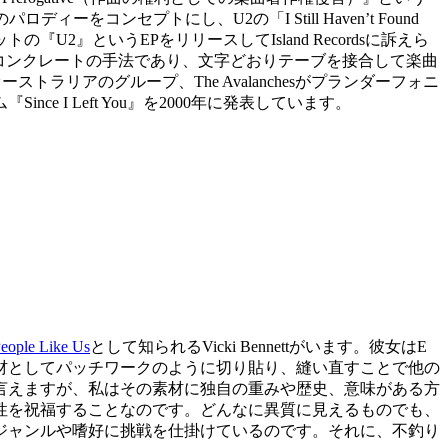
コンセプトにし、U2の「I Still Haven’t Found
『U2』というEPをリリースしてIsland Recordsに訴えら
ーク・コンクレートの手法であり、文字どおりテーブを接合して楽曲
ーストラリアのグループ、The Avalanchesがプランダーフォニ
I Left You』を2000年に発表しています。
eople Like Us
として知られるVicki Bennettがいます。彼女はE
材としてパッチワークのように切り貼り、縫い直すことで他の
言えますが、私はその素材に独自の重みや歴史、意味がある方
性を祝福することなのです。どんなに異質に見えるものでも、
ジャンルや嗜好に挑戦を仕掛けているのです。それに、不釣り