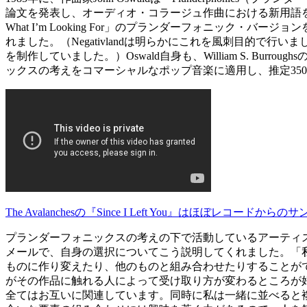
論文を発表し、オーディオ・コラージュ作曲における新用語を定着させまし
What I’m Looking For」のプランダーフォニック・バ
れました。（Negativlandは明らかにこれを風刺目的で
を制作していました。）Oswald自身も、William S. Bu
ックスの考えをコマーシャルなポップ音楽に適用し、推定3500枚の
The Avalanchesの『Since I Left You』はほぼレコード
プランダーフォニックスの考えの下で活動しているアーティ
メールで、自身の選択についてこう説明してくれました。「
ものに作り変えたり、他のものと組み合わせたりすることが
がその作品に触れる人によって受け取り方が変わるところが
全てはお互いに関連しています。同時に私は一緒に並べると