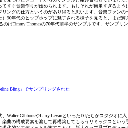
てすぐ音楽作りが始められます。もしそれが簡単すぎるように聞
プリングの仕方というのがあり得ると思います。音楽ファンの
た）90年代のヒップホップに魅了される様子を見ると、まだ輝
なっているのはTimmy Thomasの70年代前半のサンプルです
eの「Hotline Bling」でサンプリングされた
lter GibbonsやLarry LevanといったDJたちがス
、楽曲の構成要素を渡して再構築してもらうリミックスという
の現代的なエディットを施すことは、新人クラブ系プロデュー