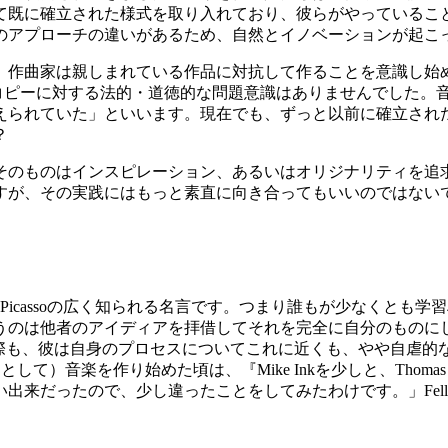
て既に確立された様式を取り入れており、彼らがやっているこ
のアプローチの違いがあるため、自然とイノベーションが起こ
、作曲家は親しまれている作品に対抗して作ることを意識し始め
模倣やコピーに対する法的・道徳的な問題意識はありませんでした
えられていた」といいます。現在でも、ずっと以前に確立され
？
そのものはインスピレーション、あるいはオリジナリティを追
すが、その実践にはもっと素直に向き合ってもいいのではない
 Picassoの広く知られる名言です。つまり誰もが少なくと
うのは他者のアイディアを拝借してそれを完全に自分のものに
ーした際も、彼は自身のプロセスについてこれに近くも、やや自虐的
として）音楽を作り始めた頃は、『Mike Inkを少しと、Thoma
出来だったので、少し違ったことをしてみたわけです。」Fel