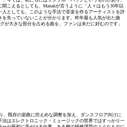
こえるとしても、Manakが言うように「人々はもう30年以
一人としても、このような手法で音楽を作るアーティストを評
きを失っていないことが分かります。昨年最も人気が出た曲
。サンプリングが大きな部分を占める曲を、ファンは未だに好むのです」
タジオに入り、既存の楽曲に控えめな調整を加え、ダンスフロア向けに
手法はエレクトロニック・ミュージックの世界ではすっかり一
サーが最初に手がける仕事、ある種の研修課題のようなものに