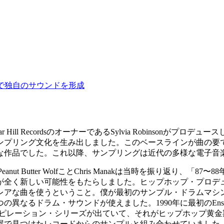
で独自のサウンドを形成
、当時Sugar Hill RecordsのオーナーであるSylvia Robinso
ング文化を生み出しました。このベースラインが曲の要ではありまし
な作品でした。これ以降、サンプリングは近代の多様な電子音
あるPeanut Butter WolfことChris Manakは当時を振
が全く新しい可能性をもたらしました。ヒップホップ・プロデュ
アな曲を使うということ。僕が最初のサンプル・ドラムマシン
なるドラム・サウンドが使えました。1990年に最初のEnso
ts』という人気のコンピレーション・シリーズが出ていて、それがヒッ
屋で見つけたレコードからのサンプルと組み合わせていました