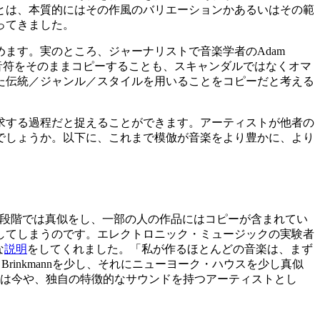
とは、本質的にはその作風のバリエーションかあるいはその範
ってきました。
ます。実のところ、ジャーナリストで音楽学者のAdam
。音符をそのままコピーすることも、スキャンダルではなくオマ
た伝統／ジャンル／スタイルを用いることをコピーだと考える
求する過程だと捉えることができます。アーティストが他者の
でしょうか。以下に、これまで模倣が音楽をより豊かに、より
も学習段階では真似をし、一部の人の作品にはコピーが含まれてい
してしまうのです。エレクトロニック・ミュージックの実験者
な
説明
をしてくれました。「私が作るほとんどの音楽は、まず
s Brinkmannを少し、それにニューヨーク・ハウスを少し真似
lは今や、独自の特徴的なサウンドを持つアーティストとし