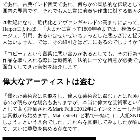
であれ、古典インド音楽であれ、何らかの民族的な伝統とし
囲内の即興です。それでも人は常に演奏や作曲に対する個々
20世紀になり、近代化とアヴァンギャルドの高まりによって
Harperによれば、「大まかに言って1800年頃までは、
ージュ、引用、あるいはせいぜいちょっとした悪ふざけと捉
人はいません。では、その線引きはどこにあるのでしょうか
「コピー」という言葉に悪い含みがあるとしても、その行為
作品を取り入れる際には道徳的・法的に十分な留意が必要で
面白くしてきた実例を紹介します。
偉大なアーティストは盗む
「優れた芸術家は真似をし、偉大な芸術家は盗む」とはPablo
るのが明らかな場合もありますが、本当に偉大な芸術家とい
として高く評価されるMark Fellに2012年にインタビュ
は真似から始めます。Mat（Steel）と私で一緒に（二人組SND
しよう』という具合でした。これらを真似してみましたが酷い
て、大いに尊敬を集める存在です。