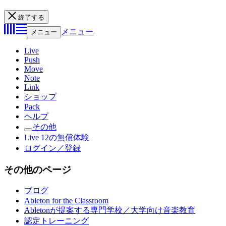
終了する
メニュー
メニュー
Live
Push
Move
Note
Link
ショップ
Pack
ヘルプ
その他
Live 12の無償体験
ログイン／登録
その他のページ
ブログ
Ableton for the Classroom
Abletonが提案する専門学校／大学向け音楽教育
認定トレーニング