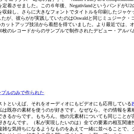
た。この６年後、NegativlandというバンドがU2のパロディーを
ージョンを収録し、さらに大きなフォントでタイトルを印刷したジャケットの
行いましたが、彼らがが実践していたのはOswaldと同じミュジ
rroughsのカットアップ技法から着想を得ていました。より最近では、オ
レコードからのサンプルで制作されたデビュー・アルバム『Since 
からのサンプルのみで作られた
ストといえば、それをオーディオにもビデオにも応用している
P
私は既存の素材を使うのが好きです。なぜなら、その情報を素
できるからです。もちろん、他の元素材についても同じことが
好きなんです。（私が実現したいのは）全ての要素の相互関連
複雑な気持ちになるようなものをあえて一緒に並べることで、