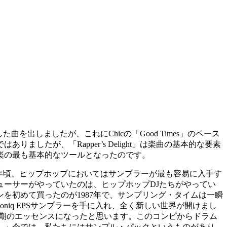
nがプロデュースした曲を出しましたが、これにChicの「Good Times」のベース
たが、「Rapper’s Delight」は楽曲の基本的な要素
楽の最も基本的なツールとなったのです。
り返り、「87〜88年頃、ヒップホップにおいてはサンプラーが最も容易に入手す
ーサーがやっていたのは、ヒップホップDJたちがやってい
を初めて買ったのが1987年で、サンプリング・タイムは一瞬
niq EPSサンプラーを手に入れ、全く新しい世界が開けまし
プホップ黄金期のエッセンスになったと思います。このコンピからドラム
。」今では、私たちにはサンプル・パックというものがあり、