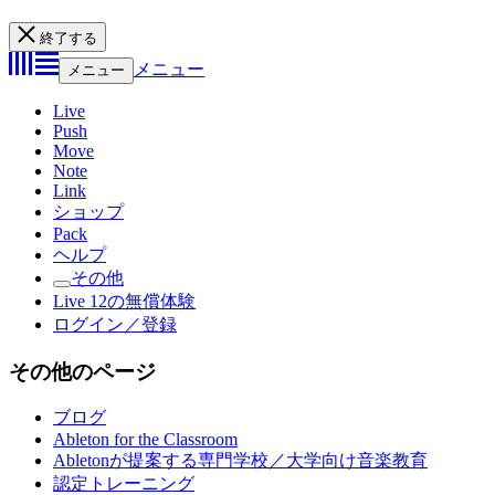
終了する
メニュー
メニュー
Live
Push
Move
Note
Link
ショップ
Pack
ヘルプ
その他
Live 12の無償体験
ログイン／登録
その他のページ
ブログ
Ableton for the Classroom
Abletonが提案する専門学校／大学向け音楽教育
認定トレーニング