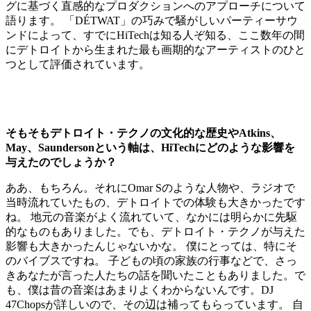
グに基づく直感的なプロダクションへのアプローチについて
語ります。 「DÉTWAT」の巧みで騒がしいパーティーサウ
ンドによって、すでにHiTechは知る人ぞ知る、ここ数年の間
にデトロイトから生まれた最も画期的なアーティストのひと
つとして評価されています。
そもそもデトロイト・テクノの文化的な歴史やAtkins、
May、Saundersonという軸は、HiTechにどのような影響を
与えたのでしょうか？
ああ、もちろん。それにOmar Sのような人物や、ラジオで
当時流れていたもの、デトロイトでの体験も大きかったです
ね。 地元の音楽がよく流れていて、なかには明らかに先駆
的なものもありました。でも、デトロイト・テクノが与えた
影響も大きかったんじゃないかな。 僕にとっては、特にそ
のバイブスですね。 子どもの頃の家族の行事などで、さっ
きあなたが言った人たちの話を聞いたこともありました。で
も、僕は昔の音楽はあまりよくわからないんです。DJ
47Chopsが詳しいので、その辺は補ってもらっています。 自