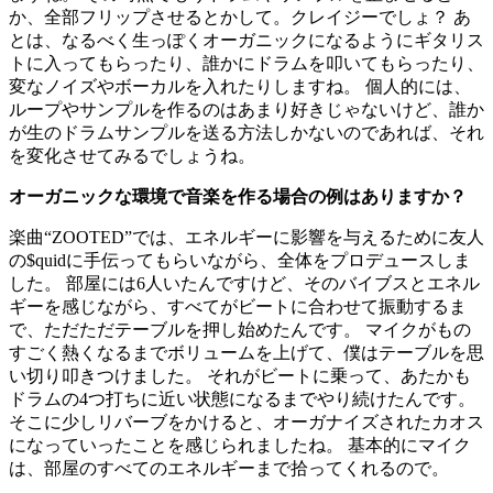
か、全部フリップさせるとかして。クレイジーでしょ？ あ
とは、なるべく生っぽくオーガニックになるようにギタリス
トに入ってもらったり、誰かにドラムを叩いてもらったり、
変なノイズやボーカルを入れたりしますね。 個人的には、
ループやサンプルを作るのはあまり好きじゃないけど、誰か
が生のドラムサンプルを送る方法しかないのであれば、それ
を変化させてみるでしょうね。
オーガニックな環境で音楽を作る場合の例はありますか？
楽曲“ZOOTED”では、エネルギーに影響を与えるために友人
の$quidに手伝ってもらいながら、全体をプロデュースしま
した。 部屋には6人いたんですけど、そのバイブスとエネル
ギーを感じながら、すべてがビートに合わせて振動するま
で、ただただテーブルを押し始めたんです。 マイクがもの
すごく熱くなるまでボリュームを上げて、僕はテーブルを思
い切り叩きつけました。 それがビートに乗って、あたかも
ドラムの4つ打ちに近い状態になるまでやり続けたんです。
そこに少しリバーブをかけると、オーガナイズされたカオス
になっていったことを感じられましたね。 基本的にマイク
は、部屋のすべてのエネルギーまで拾ってくれるので。