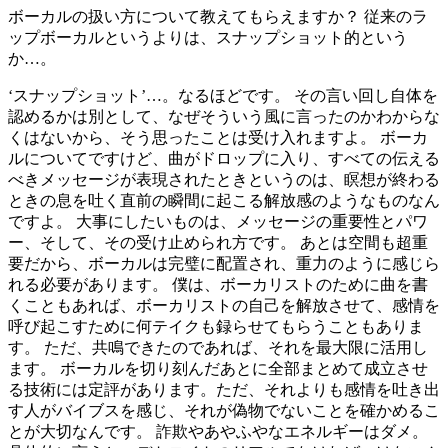
ボーカルの扱い方について教えてもらえますか？ 従来のラ
ップボーカルというよりは、スナップショット的という
か…。
‘スナップショット’…。なるほどです。 その言い回し自体を
認めるかは別として、なぜそういう風に言ったのかわからな
くはないから、そう思ったことは受け入れますよ。 ボーカ
ルについてですけど、曲がドロップに入り、すべての伝える
べきメッセージが表現されたときというのは、瞑想が終わる
ときの息を吐く直前の瞬間に起こる解放感のようなものなん
ですよ。 大事にしたいものは、メッセージの重要性とパワ
ー、そして、その受け止められ方です。 あとは空間も超重
要だから、ボーカルは完璧に配置され、重力のように感じら
れる必要があります。 僕は、ボーカリストのために曲を書
くこともあれば、ボーカリストの自己を解放させて、感情を
呼び起こすために何テイクも録らせてもらうこともありま
す。 ただ、共鳴できたのであれば、それを最大限に活用し
ます。 ボーカルを切り刻んだあとに全部まとめて成立させ
る技術には定評があります。ただ、それよりも感情を吐き出
す人がバイブスを感じ、それが偽物でないことを確かめるこ
とが大切なんです。 詐欺やあやふやなエネルギーはダメ。