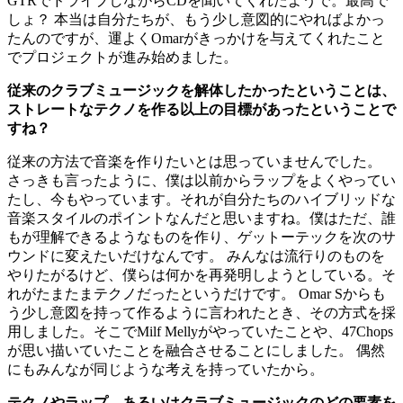
GTRでドライブしながらCDを聞いてくれたようで。最高で
しょ？ 本当は自分たちが、もう少し意図的にやればよかっ
たんのですが、運よくOmarがきっかけを与えてくれたこと
でプロジェクトが進み始めました。
従来のクラブミュージックを解体したかったということは、
ストレートなテクノを作る以上の目標があったということで
すね？
従来の方法で音楽を作りたいとは思っていませんでした。
さっきも言ったように、僕は以前からラップをよくやってい
たし、今もやっています。それが自分たちのハイブリッドな
音楽スタイルのポイントなんだと思いますね。僕はただ、誰
もが理解できるようなものを作り、ゲットーテックを次のサ
ウンドに変えたいだけなんです。 みんなは流行りのものを
やりたがるけど、僕らは何かを再発明しようとしている。そ
れがたまたまテクノだったというだけです。 Omar Sからも
う少し意図を持って作るように言われたとき、その方式を採
用しました。そこでMilf Mellyがやっていたことや、47Chops
が思い描いていたことを融合させることにしました。 偶然
にもみんなが同じような考えを持っていたから。
テクノやラップ、あるいはクラブミュージックのどの要素を