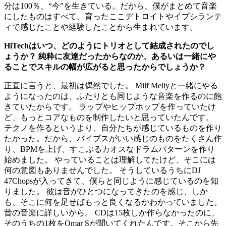
分は100％、“今”を生きている。だから、僕がまとめて音楽
にしたものはすべて、育ったここデトロイトやイプシランテ
ィで感じたことや経験したことから生まれています。
HiTechはいつ、どのようにトリオとして結成されたのでし
ょうか？ 純粋に友達だったからなのか、あるいは一緒にや
ることでスキルの幅が広がると思ったからでしょうか？
正直に言うと、最初は偶然でした。 Milf Mellyと一緒にやる
ようになったのは、ふたりとも同じような音楽を作るのに飽
きていたからです。 ラップやヒップホップを作っていたけ
ど、もっとコアなものを制作したいと思っていたんです。
テクノを作るというより、自分たちが感じているものを作り
たかった。だから、バイブスがいい感じのものをたくさん作
り、BPMを上げ、すこぶるカオスなドラムパターンを作り
始めました。 やっていることは理解してたけど、そこには
何の意図もありませんでした。 そうしているうちにDJ
47Chopsが入ってきて、僕らと同じように感じているのを知
りました。 彼は音がひとつになってきたのを感じ、しか
も、そこに何を足せばもっと良くなるかわかっていました。
昔の音楽に詳しいから。 CDは15枚しか作らなかったのに、
そのうちの1枚をOmar Sが聞いてくれたんです。そこから先