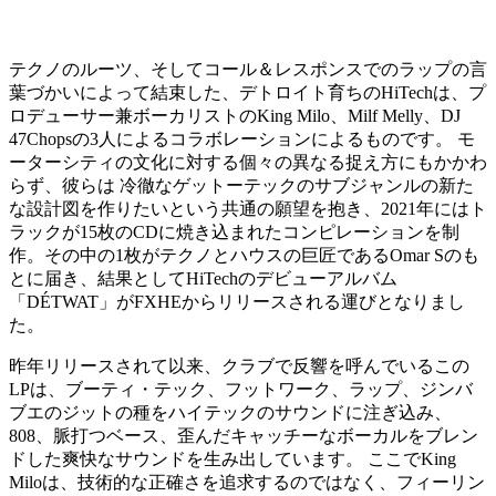
テクノのルーツ、そしてコール＆レスポンスでのラップの言
葉づかいによって結束した、デトロイト育ちのHiTechは、プ
ロデューサー兼ボーカリストのKing Milo、Milf Melly、DJ
47Chopsの3人によるコラボレーションによるものです。 モ
ーターシティの文化に対する個々の異なる捉え方にもかかわ
らず、彼らは 冷徹なゲットーテックのサブジャンルの新た
な設計図を作りたいという共通の願望を抱き、2021年にはト
ラックが15枚のCDに焼き込まれたコンピレーションを制
作。その中の1枚がテクノとハウスの巨匠であるOmar Sのも
とに届き、結果としてHiTechのデビューアルバム
「DÉTWAT」がFXHEからリリースされる運びとなりまし
た。
昨年リリースされて以来、クラブで反響を呼んでいるこの
LPは、ブーティ・テック、フットワーク、ラップ、ジンバ
ブエのジットの種をハイテックのサウンドに注ぎ込み、
808、脈打つベース、歪んだキャッチーなボーカルをブレン
ドした爽快なサウンドを生み出しています。 ここでKing
Miloは、技術的な正確さを追求するのではなく、フィーリン