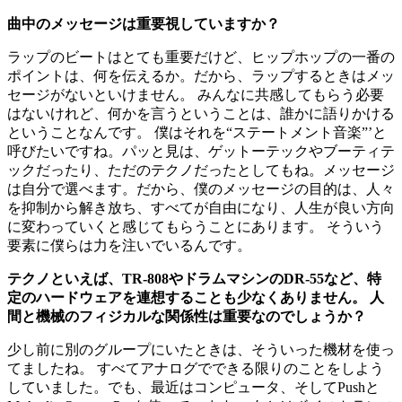
曲中のメッセージは重要視していますか？
ラップのビートはとても重要だけど、ヒップホップの一番の
ポイントは、何を伝えるか。だから、ラップするときはメッ
セージがないといけません。 みんなに共感してもらう必要
はないけれど、何かを言うということは、誰かに語りかける
ということなんです。 僕はそれを“ステートメント音楽”’と
呼びたいですね。パッと見は、ゲットーテックやブーティテ
ックだったり、ただのテクノだったとしてもね。メッセージ
は自分で選べます。だから、僕のメッセージの目的は、人々
を抑制から解き放ち、すべてが自由になり、人生が良い方向
に変わっていくと感じてもらうことにあります。 そういう
要素に僕らは力を注いでいるんです。
テクノといえば、TR-808やドラムマシンのDR-55など、特
定のハードウェアを連想することも少なくありません。 人
間と機械のフィジカルな関係性は重要なのでしょうか？
少し前に別のグループにいたときは、そういった機材を使っ
てましたね。 すべてアナログでできる限りのことをしよう
していました。でも、最近はコンピュータ、そしてPushと