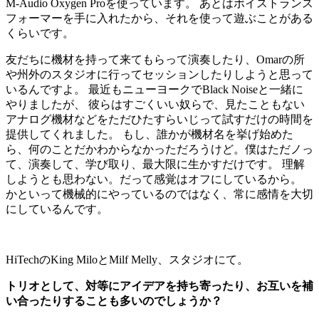
M-Audio Oxygen Proを使っています。 あとはボイストランス
フォーマーを手に入れたから、それを使って遊ぶことがある
くらいです。
友だちに機材を持って来てもらって演奏したり、Omarの所
や州外のスタジオに行ってセッションしたりしようと思って
いるんですよ。 最近もニューヨークでBlack Noiseと一緒に
やりましたが、 彼らはすごくいい奴らで、見たこともない
アナログ機材などをただひたすらいじって試すだけの時間を
提供してくれました。 もし、誰かが機材名を挙げ始めた
ら、何のことだかわからなかっただろうけど。僕はただノっ
て、演奏して、学び取り、最大限に生かすだけです。 理解
しようとも思わない。だって感覚はオフにしているから。
かといって機械的にやっているのではなく、常に感情を大切
にしているんです。
HiTechのKing MiloとMilf Melly、スタジオにて。
トリオとして、対等にアイデアを持ち寄ったり、お互いを補
い合ったりすることも多いのでしょうか？