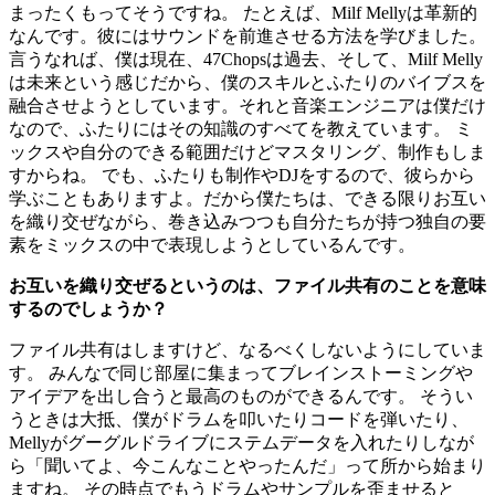
まったくもってそうですね。 たとえば、Milf Mellyは革新的
なんです。彼にはサウンドを前進させる方法を学びました。
言うなれば、僕は現在、47Chopsは過去、そして、Milf Melly
は未来という感じだから、僕のスキルとふたりのバイブスを
融合させようとしています。それと音楽エンジニアは僕だけ
なので、ふたりにはその知識のすべてを教えています。 ミ
ックスや自分のできる範囲だけどマスタリング、制作もしま
すからね。 でも、ふたりも制作やDJをするので、彼らから
学ぶこともありますよ。だから僕たちは、できる限りお互い
を織り交ぜながら、巻き込みつつも自分たちが持つ独自の要
素をミックスの中で表現しようとしているんです。
お互いを織り交ぜるというのは、ファイル共有のことを意味
するのでしょうか？
ファイル共有はしますけど、なるべくしないようにしていま
す。 みんなで同じ部屋に集まってブレインストーミングや
アイデアを出し合うと最高のものができるんです。 そうい
うときは大抵、僕がドラムを叩いたりコードを弾いたり、
Mellyがグーグルドライブにステムデータを入れたりしなが
ら「聞いてよ、今こんなことやったんだ」って所から始まり
ますね。 その時点でもうドラムやサンプルを歪ませると