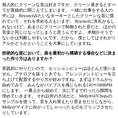
個人的にクリーンな音は好きですが、クリーン過ぎるとすべ
てが直線的に聞こえてしまいます。 一緒に仕事をする人の
中には、Beyoncéみたいなキーキーとしたクリーンな音に慣
れていて、それを求める人もいます。 Beyoncéに失礼かもし
れないけど、あまりにクリーンで制御された音だと、ほかの
音楽と同じになってしまうと思うんですよ。 本物かそうで
ないかは判断しやすいんです。だから、僕としてはそれがリ
アルかどうかということを大事にしていますね。
技術的な面において、曲を最初から構築する場合などに決ま
った作り方はありますか？
実践的にやりたいので、セッションビューはほとんど使いま
せん。アナログを扱うときでも、アレンジメントビューを立
ち上げて配置するやり方が好みですね。 まずはドラムから
始めてみて、みんながバイブスを感じられる145〜180BPM
にします。 一番上から始めて、次に下まで行ったら隙間を
埋めていきます。 それ以外の方法だと、Mellyや47Chopsの
サンプルを使って、音を入れ替えたり歪ませたりしながら、
Mellyがマイクに向かってしゃべったものをフリップさせた
りしています。