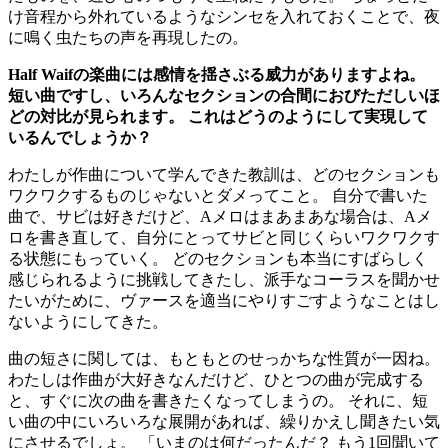
け音程から外れているようなシンセを入れておくことで、夜
に鳴く虫たちの声を再現したの。
Half Waifの楽曲には感情を揺さぶる威力がありますよね。
短い曲ですし、いろんなセクションの合間におびただしいほ
どの対比が見られます。 これはどうのようにして実現して
いるんでしょうか？
わたしが作曲について学んできた教訓は、どのセクションも
ワクワクするものじゃないとダメってこと。 自分で書いた
曲で、サビは好きだけど、Aメロはまあまあな場合は、Aメ
ロを書き直して、自分にとってサビと同じくらいワクワクす
る状態にもっていく。 どのセクションも本当にすばらしく
感じられるように挑戦してきたし、派手なコーラスを聞かせ
たいがために、ヴァースを適当にやりすごすようなことはし
ないようにしてきた。
曲の短さに関しては、もともとのせっかちな性質が一因ね。
わたしは作曲が大好きなんだけど、ひとつの曲が完成する
と、すぐに次の曲を書きたくなってしまうの。 それに、短
い曲の中にいろいろな展開があれば、繰りかえし聞きたい気
にさせるでしょ。 「いまのは何だったんだ？ もう1回聞いて