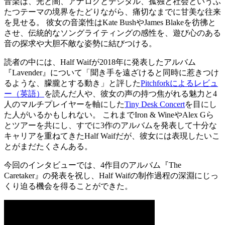
音楽は、光と闇、アナログとデジタル、孤独と社会というふ
たつテーマの境界をたどりながら、痛切なまでに甘美な往来
を見せる。 彼女の音楽性はKate BushやJames Blakeを彷彿と
させ、伝統的なソングライティングの感性を、遊び心のある
音の探求や大胆不敵な姿勢に結びつける。
読者の中には、Half Waifが2018年に発表したアルバム
『Lavender』について「聞き手を遠ざけると同時に惹きつけ
るような、朦朧とする動き」と評した
Pitchforkによるレビュ
ー（英語）
を読んだ人や、彼女の声の持つ焦がれる魅力と4
人のマルチプレイヤーを軸にした
Tiny Desk Concert
を目にし
た人がいるかもしれない。 これまでIron & WineやAlex Gら
とツアーを共にし、すでに3作のアルバムを発表して十分な
キャリアを重ねてきたHalf Waifだが、彼女には表現したいこ
とがまだたくさんある。
今回のインタビューでは、4作目のアルバム『The
Caretaker』の発表を祝し、Half Waifの制作過程の深淵にじっ
くり迫る機会を得ることができた。