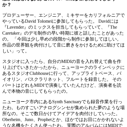
か？
プロデューサー、エンジニア、ミキサーをカリフォルニアで
やっているDavid Tolomeiに参加してもらった。 Davidには
『Lavender』のミックスを担当してもらっていて、『The
Caretaker』のデモ制作の早い時期に彼と話したことがあった
の。 「今回は少し早めの段階から制作に参加してほしい。
作品の世界観を肉付けして音に磨きをかけるために助けてほ
しい」って。
スタジオに入ったら、自分のMIDIの音を入れ替えて曲を作
り上げていきたかったから、ニューヨークのラインベックに
あるスタジオClubhouseに行って、アップライトベース、バ
イオリン、バスクラリネット、フルートを録音した。 その
パートはどれもMIDIで演奏していたんだけど、演奏者を読
んで本物の音にしてもらったの。
ニューヨーク市内にあるSynth Sanctuaryでも録音作業を行っ
たわ。ものすごいアナログシンセが集められた夢のような場
所なの。そこで数日かけてアイデアを肉付けしていった。
Oberheim、Juno、Prophetとか、ほかではお目にかかれないよ
うな名機をたくさん使ったわ。 実際のアルバムにはMIDIで