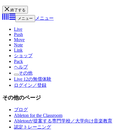
終了する
メニュー
メニュー
Live
Push
Move
Note
Link
ショップ
Pack
ヘルプ
その他
Live 12の無償体験
ログイン／登録
その他のページ
ブログ
Ableton for the Classroom
Abletonが提案する専門学校／大学向け音楽教育
認定トレーニング