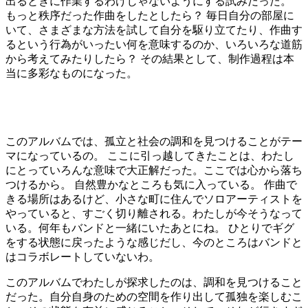
出るときに作業するわけじゃないようにする試みだった。
もっと秩序だった作曲をしたとしたら？ 毎日自分の部屋に
いて、さまざまな方法を試して自分を駆り立てたり、作曲す
るという行為がいったい何を意味するのか、いろいろな道筋
から考えてみたりしたら？ その結果として、制作過程は本
当に多彩なものになった。
このアルバムでは、孤立と社会の調和を見つけることがテー
マになっているの。 ここに引っ越してきたことは、わたし
にとっていろんな意味で大正解だった。ここでは心から落ち
つけるから。 自然豊かなところも気に入っている。 作曲で
きる場所はあるけど、小さな町に住んでソロアーティストを
やっていると、すごく切り離される。わたしが今そうなって
いる。何年もバンドと一緒にいたあとにね。 ひとりでギグ
をする状態に戻ったような感じだし、今のところはバンドと
はコラボレートしていないわ。
このアルバムでわたしが探求したのは、調和を見つけること
だった。自分自身のための空間を作り出して孤独を楽しむこ