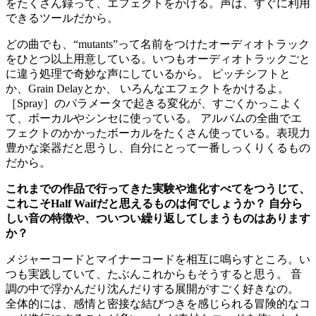
をたくさん録って、エフェクトをかける。声は、すぐに利用
できるツールだから。
どの曲でも、“mutants”って名前をつけたオーディオトラック
をひとつ以上用意している。いつもオーディオトラックごと
に違う処理で奇妙な声にしているから。 ピッチシフトと
か、Grain Delayとか、 いろんなエフェクトをかけるよ。
［Spray］のパラメータで起きる変化が、すごくかっこよく
て、ボーカルやシンセに使っている。 アルバムの全曲でエ
フェクトのかかったボーカルをたくさん使っている。表現力
豊かな楽器だと思うし、自分にとって一番しっくりくるもの
だから。
これまでの作品で行ってきた実験や進化すべてをつうじて、
これこそHalf Waifだと思えるものは何でしょうか？ 自分ら
しい音の特徴や、ついつい繰り返してしまうものはあります
か？
メジャーコードとマイナーコードを相互に鳴らすところ。い
つも実践していて、たぶんこれからもそうすると思う。 音
調の中で浮かんだり沈んだりする展開がすごく好きなの。
全体的には、感情と密接な結びつきを感じられる冒険的なコ