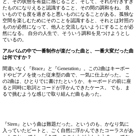
と、その状態を有益に感じること、そして、それが行きすぎ
たものになりえると認識すること、その間の調和をね。 良
いものでも度を過ぎると悪いものになることがある。孤独な
空間を楽しむためにそのことを認識すると、それとは対照の
ものが必然になって、他人と交流しないようにすることが必
然になる。 自分の人生で、そういう調和を見つけようとし
ているの。
アルバムの中で一番制作が楽だった曲と、一番大変だった曲
は何ですか？
間違いなく『Brace』と『Generation』。この2曲はキーボー
ドやピアノを使った従来型の曲で、一気に仕上がった。 こ
の2曲は、ひとりでに書けたというか、キーボードの前に座
ると同時に歌詞とコードが浮かんできたケース。 でも、ま
るで挑むような感じで取り組んだ曲もあった。
『Siren』という曲は難題だった。というのも、かなり気に
入っていたビートと、ごく自然に浮かんできたコーラスがあ