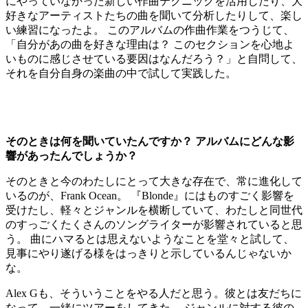
にやっていなかった新しい作曲テクニックを活用したり、大
好きなアーティストたちの曲を聞いて分析したりして、楽し
い練習になったよ。 このアルバムの作曲作業をつうじて、
「自分があの曲を好きな理由は？ このセクションを心地よ
いものに感じさせている要因はなんだろう？」と自問して、
それを自分自身の楽曲の中で試して実践した。
そのときは何を聞いていたんですか？ アルバムにどんな影
響があったんでしょうか？
そのときと今のわたしにとって大きな存在で、常に進化して
いるのが、Frank Ocean。 『Blonde』にはものすごく影響を
受けたし、軽々とジャンルを横断していて、わたしと同世代
のすっごくたくさんのソングライターが影響されていると思
う。 曲にハマるとは思えないようなことを堂々と試して、
見事にやり遂げる様をはっきりと示しているんじゃないか
な。
Alex Gも、そういうことをやる人だと思う。彼とは友だちに
なって、一緒にツアーをしてきた。 ジャンルに対する彼の