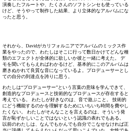
演奏したフルートや、たくさんのソフトシンセも使っている
けど、そうやって制作した結果、より立体的なアルバムにな
ったと思う。
それから、Davidがカリフォルニアでアルバムのミックス作
業をやったので、わたしはそこに行って数日かけてどんな種
類のエフェクトが全体的に欲しいか彼と一緒に考えた。 デ
モを聞いてもらえればわかるけど、基本的にこのアルバムは
磨きぬかれて良質な音になっているよ。プロデューサーとし
ての自分の到達点を誇りに思う。
わたしは“プロデューサー”という言葉の意味を学んできて、
創造的なプロデュースと技術的なプロデュースが存在すると
考えている。 わたしが好きなのは、音で遊ぶこと。 技術的
にどう機能するのかを理解するためにいちいち時間を費やし
たくない。 わたしがそんなことを言えるのは、そういう発
言が恥ずかしいことではないという認識の表れでもある。
以前のわたしは、なんでもかんでも自分でこなせなければ正
当に評価してもらえないんだって思いこんでいた。女性であ