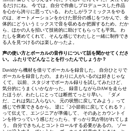
るだけにね。 今では、自分で作曲しプロデュースした作品
を心から誇りに思っている。 わたしがラフミックスをやる
のは、オートメーションをかけた部分の感じをつかんで、全
体的にどういうミックスで音を収めるか把握するため。だか
ら、ほかの人を招いて技術的に助けてもらっても平気。 わ
たしを褒めてくれて、そんな感じでわたしと一緒に制作でき
る人を見つけるのは楽しかったよ。
声の使い方とボーカルの音作りについて話を聞かせてくださ
い。 ふたりでどんなことを行ったんでしょうか？
Davidから機材を借りてボーカルを録音した。 自分ひとりで
ボーカルを録音したの。 まわりに人がいるのは好きじゃな
くて。 以前、スタジオでボーカル録りを試してみたけど、
気分的にうまくいかなかった。 録音しながらDAWを走らせ
たほうが、わたしにとっては断然てっとり早い。 「ダメ
だ、これは気に入らない。 元の状態に戻してみよう」って
感じで作業できるから。 逆に「2小節前に戻してくれる？」
って伝えて、エンジニアが準備して、 そのあとカウントイ
ンを待つっていう感じだったら、すっかり気が削がれてしま
う。 自分できちんとコントロールする必要があるの。 ゾー