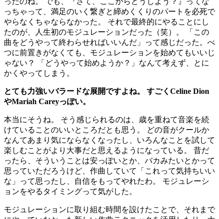
ったのね。 でも、『さて、ここからどうしよう？』ってな
っちゃって、満足のいく繋ぎと締めくくりのパートを必死で
やらなくちゃならなかった。 それで最終的にやることにし
たのが、人生初のモジュレーションだった（笑）。 「この
曲をどうやって終わらせればいいんだ」って感じだった。べ
つに前置きがなくても、モジュレーションを始めてもいいじ
ゃない？ 「どうやって始めようか？」なんて考えず、とに
かくやってしまう。
とても力強いバラードな展開ですよね。 すごくCeline Dion
やMariah Careyっぽい。
本当にそうね。 そう感じられるのは、歳を重ねて音楽を続
けていることのいいところだとも思う。 どの音がクールか
なんてあまり気にならなくなったし、いろんなことを試して
楽しむことがより大事だと思えるようになっている。 昔だ
ったら、そういうことは安っぽいとか、バカみたいとかって
思っていただろうけど、作曲していて「これって気持ちいい
な」って思ったし、自信をもってやれたわ。 モジュレーシ
ョンをやるタイミングって気がした。
モジュレーションに取り組む時間を設けたことで、それまで