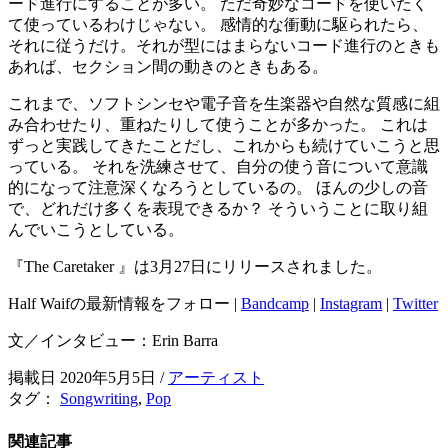
ード進行にすることが多い。 ただ奇妙なコードを使いたく
て使っているわけじゃない。 感情的な衝動に駆られたら、
それに従うだけ。それが型にはまらないコード進行のときも
あれば、セクション間の動きのときもある。
これまで、ソフトシンセや電子音を生楽器や自然な質感に組
み合わせたり、重ねたりして使うことが多かった。 これは
ずっと実践してきたことだし、これからも続けていこうと思
っている。 それを洗練させて、自分の使う音について意識
的になって注意深くなろうとしているの。 ほんの少しの音
で、どれだけ多くを表現できるか？ そういうことに取り組
んでいこうとしている。
『The Caretaker 』は3月27日にリリースされました。
Half Waifの最新情報をフォロー |
Bandcamp
|
Instagram
|
Twitter
文／インタビュー：Erin Barra
掲載日 2020年5月5日
/
アーティスト
タグ：
Songwriting
,
Pop
関連記事