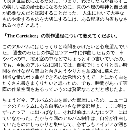
て良き世話役になるために、つまり、わたしたちが暮らすこ
の美しい星の給仕役になるために、真の不屈の精神と自己愛
が必要なんだと認識することだった。 人生において大事な
ものや愛するものを大切にするには、ある程度の内省もなさ
れるべきだと思う。
『The Caretaker』の制作過程について教えてください。
このアルバムにはじっくりと時間をかけたいと心底望んでい
た。 過去のわたしの作品はツアー中に作曲したもので、車
やバンの中、控え室の中などでちょっとずつ書いていたの。
でも、今回のアルバムに関しては、自宅でじっくりと長い時
間をかけながら楽曲と向きあうやり方を意図的に選んだ。
相当な量のボツ曲ができるのは覚悟のうえで、とにかく曲を
たくさん書きまくりたいと思ったの。でも、時間があって実
際の作業空間もあるっていうのは贅沢なことだと感じたよ。
ちょうど今、アルバムの曲を書いた部屋にいるの。ニューヨ
ークのチャタムにある自宅の小さな音楽部屋よ。 ここ1年は
ずっとツアーに出っぱなし。それ以前はこんなにツアーに出
ていなかった。だから今回のアルバム制作は、自分が作曲し
ていたものにしっかりと集中して、必ずしもアイデアが湧き