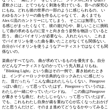
柔軟さには、とてつもなく刺激を受けている。音への探究心
にもね。どれも彼の世界の一部のように感じられるの。 い
わゆるカントリーの曲を作るんじゃなくて、 あくまでも
Alex G流のカントリーにしてしまう。 そこには無理してい
る感じがまったくなくて、彼の遊び心や、新しいことに挑戦
して曲の求めるものに堂々と向き合う姿勢を物語っていると
思う。 曲にバイオリンが必要なら、入れたらいい。 これま
でバイオリンを使った曲を書いたことがなくても関係ない。
自分がバイオリンを使うようなアーティストではなくても関
係ないの。
楽曲がすべてなの。 曲が求めているものを優先する。自分
がどんなアーティストなのかっていう先入観よりもね。
『Blinking Light』という曲はその一例で、書き始めたとき
は、インディーロックや古典的なロックみたいに感じだっ
た。 昔だったら「こんな曲はわたしらしくない。Pinegrove
っぽい曲だ」って思っていたはず。Pinegroveっていうのは、
わたしが一緒にやっていたバンドね。 「この曲はPinegrove
が書きそうな曲だ、わたしじゃない」って思っていたはず。
でも、これもわたし自身が歳を重ねて心が広くなったおかげ
だと思うんだけど、そのまま進めてどうなるかやってみるこ