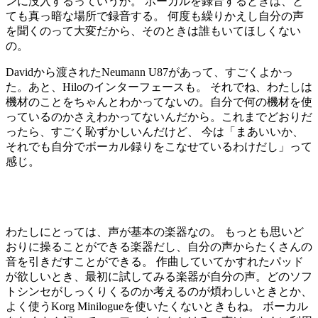
ンに没入するっていうか。 ボーカルを録音するときは、と
ても真っ暗な場所で録音する。 何度も繰りかえし自分の声
を聞くのって大変だから、そのときは誰もいてほしくない
の。
Davidから渡されたNeumann U87があって、すごくよかっ
た。あと、Hiloのインターフェースも。 それでね、わたしは
機材のことをちゃんとわかってないの。自分で何の機材を使
っているのかさえわかってないんだから。これまでどおりだ
ったら、すごく恥ずかしいんだけど、 今は「まあいいか、
それでも自分でボーカル録りをこなせているわけだし」って
感じ。
わたしにとっては、声が基本の楽器なの。 もっとも思いど
おりに操ることができる楽器だし、自分の声からたくさんの
音を引きだすことができる。 作曲していてかすれたパッド
が欲しいとき、最初に試してみる楽器が自分の声。どのソフ
トシンセがしっくりくるのか考えるのが煩わしいときとか、
よく使うKorg Minilogueを使いたくないときもね。 ボーカル