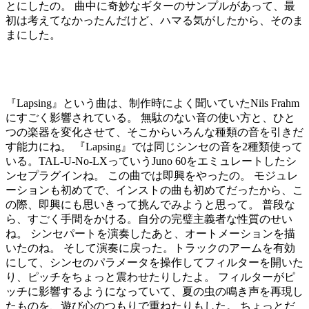
とにしたの。 曲中に奇妙なギターのサンプルがあって、最
初は考えてなかったんだけど、ハマる気がしたから、そのま
まにした。
『Lapsing』という曲は、制作時によく聞いていたNils Frahm
にすごく影響されている。 無駄のない音の使い方と、ひと
つの楽器を変化させて、そこからいろんな種類の音を引きだ
す能力にね。 『Lapsing』では同じシンセの音を2種類使って
いる。TAL-U-No-LXっていうJuno 60をエミュレートしたシ
ンセプラグインね。 この曲では即興をやったの。 モジュレ
ーションも初めてで、インストの曲も初めてだったから、こ
の際、即興にも思いきって挑んでみようと思って。 普段な
ら、すごく手間をかける。自分の完璧主義者な性質のせい
ね。 シンセパートを演奏したあと、オートメーションを描
いたのね。 そして演奏に戻った。トラックのアームを有効
にして、シンセのパラメータを操作してフィルターを開いた
り、ピッチをちょっと震わせたりしたよ。 フィルターがピ
ッチに影響するようになっていて、夏の虫の鳴き声を再現し
たものを、遊び心のつもりで重ねたりもした。 ちょっとだ