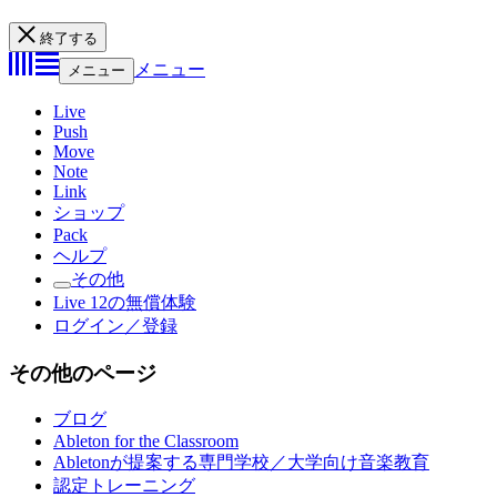
終了する
メニュー
メニュー
Live
Push
Move
Note
Link
ショップ
Pack
ヘルプ
その他
Live 12の無償体験
ログイン／登録
その他のページ
ブログ
Ableton for the Classroom
Abletonが提案する専門学校／大学向け音楽教育
認定トレーニング