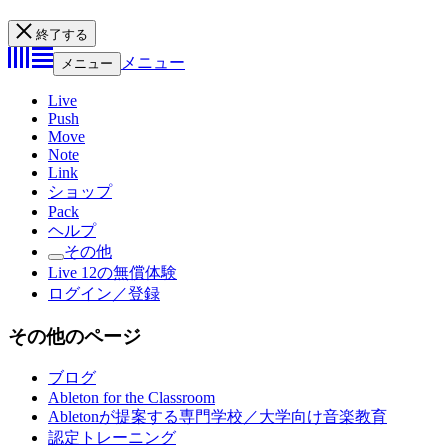
終了する
メニュー
メニュー
Live
Push
Move
Note
Link
ショップ
Pack
ヘルプ
その他
Live 12の無償体験
ログイン／登録
その他のページ
ブログ
Ableton for the Classroom
Abletonが提案する専門学校／大学向け音楽教育
認定トレーニング