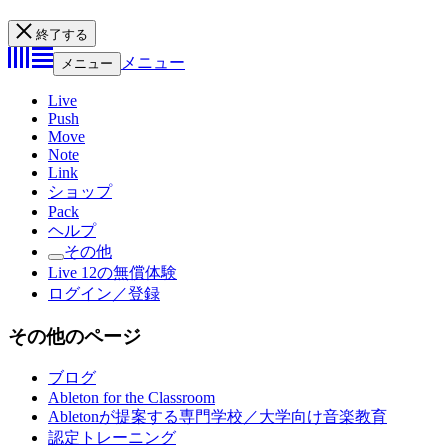
終了する
メニュー
メニュー
Live
Push
Move
Note
Link
ショップ
Pack
ヘルプ
その他
Live 12の無償体験
ログイン／登録
その他のページ
ブログ
Ableton for the Classroom
Abletonが提案する専門学校／大学向け音楽教育
認定トレーニング