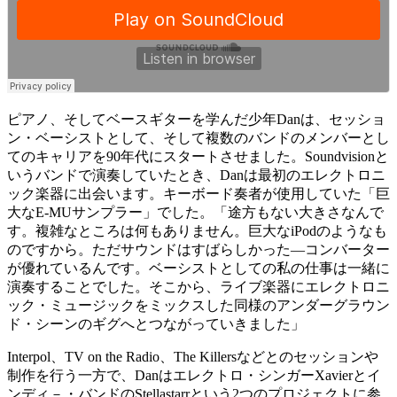
ピアノ、そしてベースギターを学んだ少年Danは、セッショ
ン・ベーシストとして、そして複数のバンドのメンバーとし
てのキャリアを90年代にスタートさせました。Soundvisionと
いうバンドで演奏していたとき、Danは最初のエレクトロニ
ック楽器に出会います。キーボード奏者が使用していた「巨
大なE-MUサンプラー」でした。「途方もない大きさなんで
す。複雑なところは何もありません。巨大なiPodのようなも
のですから。ただサウンドはすばらしかった―コンバーター
が優れているんです。ベーシストとしての私の仕事は一緒に
演奏することでした。そこから、ライブ楽器にエレクトロニ
ック・ミュージックをミックスした同様のアンダーグラウン
ド・シーンのギグへとつながっていきました」
Interpol、TV on the Radio、The Killersなどとのセッションや
制作を行う一方で、Danはエレクトロ・シンガーXavierとイ
ンディ－・バンドのStellastarrという2つのプロジェクトに参