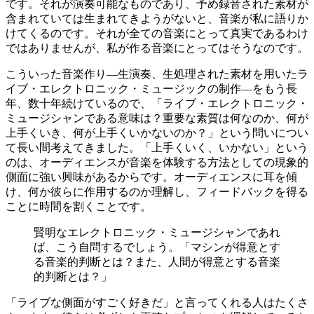
です。それが演奏可能なものであり、予め録音された素材が
含まれていては生まれてきようがないと、音楽が私に語りか
けてくるのです。それが全ての音楽にとって真実であるわけ
ではありませんが、私が作る音楽にとってはそうなのです。
こういった音楽作り―生演奏、生処理された素材を用いたラ
イブ・エレクトロニック・ミュージックの制作―をもう長
年、数十年続けているので、「ライブ・エレクトロニック・
ミュージシャンである意味は？重要な素質は何なのか、何が
上手くいき、何が上手くいかないのか？」という問いについ
て長い間考えてきました。「上手くいく、いかない」という
のは、オーディエンスが音楽を体験する方法としての現象的
側面に強い興味があるからです。オーディエンスに耳を傾
け、何か彼らに作用するのか理解し、フィードバックを得る
ことに時間を割くことです。
賢明なエレクトロニック・ミュージシャンであれ
ば、こう自問するでしょう。「マシンが得意とす
る音楽的判断とは？また、人間が得意とする音楽
的判断とは？」
「ライブな側面がすごく好きだ」と言ってくれる人はたくさ