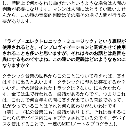
し、時間上で何かをねじ曲げたいというような場合は人間の
判断が必要になります。マシンは人間にはとうてい敵いませ
んから、この種の音楽的判断はその場その場で人間が行う必
要があります。
「ライブ・エレクトロニック・ミュージック」という表現が
使用されるとき、インプロヴィゼーションと関連させて使用
されることも多いと思いますが、それは今のお話とは趣旨を
異にするものですよね。この違いの定義はどのようなものに
なりますか？
クラシック音楽の世界からこのことについて考えれば、答え
はすぐに出ると思います。クラシックに即興は存在するか？
いいえ。予め録音されたトラックは？ない。にもかかわら
ず、全ては生で行われる。楽譜があるからです。つまりこれ
は、これまで何百年もの間に答えが出ている問題であって、
私がやっていることはそれと何ら変わりがないわけです
（笑）。（私の音楽にも）楽譜があります。それは要するに
これらのデバイス内にキャプチャされているのです。デバイ
スを使用することで、一連のMIDIノートをプログラムし