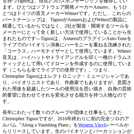
を持つTignorは、現在2つのスポンサーシップを獲得してい
ます。ひとつはソフトウェア開発メーカーAntares、もうひ
とつはドイツの音叉メーカーWittnerです。ただし、これらの
パートナーシップは、TignorがAntaresおよびWitterの製品に
精通しているからではなく、2社が製造・開発するツールを
メーカーにとって全く新しい方法で使用していることから生
まれたものです―Tignorは、AntaresのプラグインAuto-Tuneを
ライブでのバイオリン演奏にハーモニーを重ねる洗練された
「コーラス」ハーモナイザーとして使用しています。Wittner
音叉は、ハイハットやトライアングルを叩く一種のドラムス
ティックとして用いてドローンを作成するのに使用していま
す（こちらも全てライブでの使用です）。つまり、
Christopher Tignorはエレクトロニック・ミュージシャンであ
り、バイオリニストであり、作曲家でもありますが、意図さ
れた用途を超越したツールの使用法を思い描き、自身の芸術
的要望に合わせてそれを変化させる能力を持つ人物なので
す。
長年にわたって数々のグループや団体と仕事をしてきた
Christopher Tignorですが、2016年終わりに初の完全ソロのア
ルバム『Along a Vanishing Plane』を
Western Vinyl
レーベルか
らリリースしています。生のバイオリンとパーカッションが