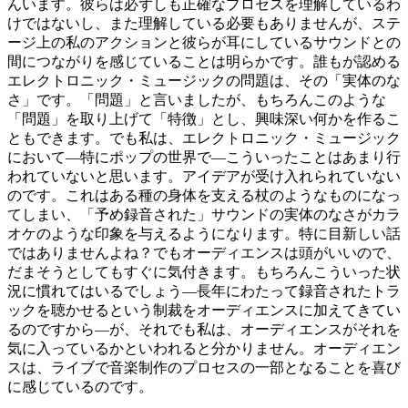
んいます。彼らは必ずしも正確なプロセスを理解しているわ
けではないし、また理解している必要もありませんが、ステ
ージ上の私のアクションと彼らが耳にしているサウンドとの
間につながりを感じていることは明らかです。誰もが認める
エレクトロニック・ミュージックの問題は、その「実体のな
さ」です。「問題」と言いましたが、もちろんこのような
「問題」を取り上げて「特徴」とし、興味深い何かを作るこ
ともできます。でも私は、エレクトロニック・ミュージック
において―特にポップの世界で―こういったことはあまり行
われていないと思います。アイデアが受け入れられていない
のです。これはある種の身体を支える杖のようなものになっ
てしまい、「予め録音された」サウンドの実体のなさがカラ
オケのような印象を与えるようになります。特に目新しい話
ではありませんよね？でもオーディエンスは頭がいいので、
だまそうとしてもすぐに気付きます。もちろんこういった状
況に慣れてはいるでしょう―長年にわたって録音されたトラ
ックを聴かせるという制裁をオーディエンスに加えてきてい
るのですから―が、それでも私は、オーディエンスがそれを
気に入っているかといわれると分かりません。オーディエン
スは、ライブで音楽制作のプロセスの一部となることを喜び
に感じているのです。