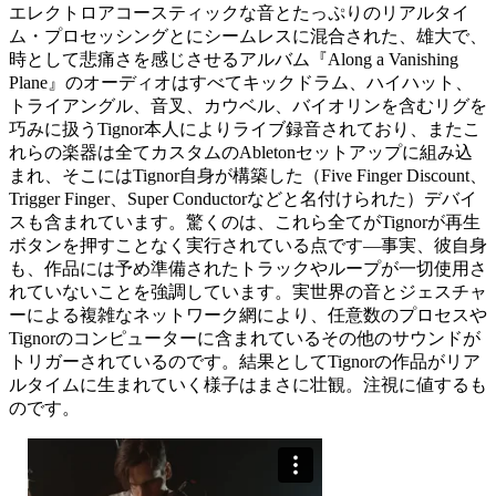
エレクトロアコースティックな音とたっぷりのリアルタイ
ム・プロセッシングとにシームレスに混合された、雄大で、
時として悲痛さを感じさせるアルバム『Along a Vanishing
Plane』のオーディオはすべてキックドラム、ハイハット、
トライアングル、音叉、カウベル、バイオリンを含むリグを
巧みに扱うTignor本人によりライブ録音されており、またこ
れらの楽器は全てカスタムのAbletonセットアップに組み込
まれ、そこにはTignor自身が構築した（Five Finger Discount、
Trigger Finger、Super Conductorなどと名付けられた）デバイ
スも含まれています。驚くのは、これら全てがTignorが再生
ボタンを押すことなく実行されている点です―事実、彼自身
も、作品には予め準備されたトラックやループが一切使用さ
れていないことを強調しています。実世界の音とジェスチャ
ーによる複雑なネットワーク網により、任意数のプロセスや
Tignorのコンピューターに含まれているその他のサウンドが
トリガーされているのです。結果としてTignorの作品がリア
ルタイムに生まれていく様子はまさに壮観。注視に値するも
のです。