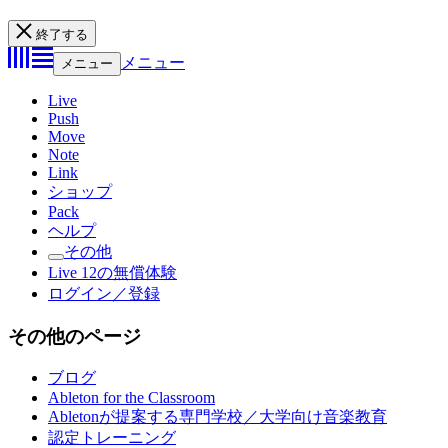
終了する
メニュー
メニュー
Live
Push
Move
Note
Link
ショップ
Pack
ヘルプ
その他
Live 12の無償体験
ログイン／登録
その他のページ
ブログ
Ableton for the Classroom
Abletonが提案する専門学校／大学向け音楽教育
認定トレーニング