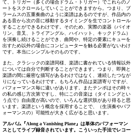
て、トリガー（多くの場合ドラム・トリガー）でこれらのノ
ートをスクロールしていくことができますから。つまり、ブ
ラームスの五重奏曲のように楽譜はあるのですが、作品内の
ある音から次の音に移動するタイミングを生でコントロール
することができるわけです。そのため、実際の楽器（バイオ
リン、音叉、トライアングル、ハイハット、キックドラム）
を演奏し続けることができ、曲間や、特定の要素にキューを
出すため以外の場合にコンピューターを触る必要がないわけ
です。本当にシンプルそのものです。
また、クラシックの楽譜同様、楽譜に書かれている情報以外
については自分で判断することができます。つまり、即興と
楽譜の間に厳密な描写があるわけではなく、連続したつなが
りになっているわけです。もちろん作品は楽譜寄りですが、
パフォーマンス毎に違いがあります。またテンポはその時々
の私の感じ方次第ですし、特にこの音楽は（タイミングとい
う点で）自由度が高いので、いろんな選択肢があり得ると思
います。楽譜という概念を採用することで、（生演奏やパフ
ォーマンスの）可能性が大きく広がると思います。
アルバム『Along a Vanishing Plane』は単体のパフォーマン
スとしてライブ録音されています。こういった手法でレコー