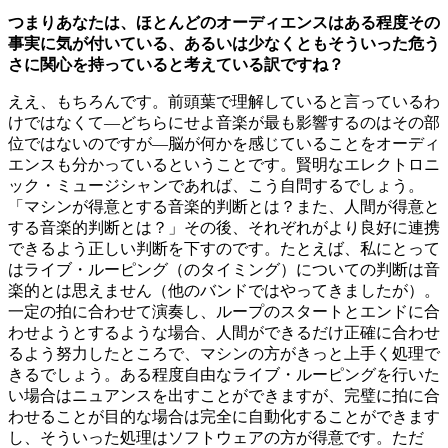
つまりあなたは、ほとんどのオーディエンスはある程度その
事実に気が付いている、あるいは少なくともそういった危う
さに関心を持っていると考えている訳ですね？
ええ、もちろんです。前頭葉で理解していると言っているわ
けではなくて―どちらにせよ音楽が最も影響するのはその部
位ではないのですが―脳が何かを感じていることをオーディ
エンスも分かっているということです。賢明なエレクトロニ
ック・ミュージシャンであれば、こう自問するでしょう。
「マシンが得意とする音楽的判断とは？また、人間が得意と
する音楽的判断とは？」その後、それぞれがより良好に連携
できるよう正しい判断を下すのです。たとえば、私にとって
はライブ・ルーピング（のタイミング）についての判断は音
楽的とは思えません（他のバンドではやってきましたが）。
一定の拍に合わせて演奏し、ループのスタートとエンドに合
わせようとするような場合、人間ができるだけ正確に合わせ
るよう努力したところで、マシンの方がきっと上手く処理で
きるでしょう。ある程度自由なライブ・ルーピングを行いた
い場合はニュアンスを出すことができますが、完璧に拍に合
わせることが目的な場合は完全に自動化することができます
し、そういった処理はソフトウェアの方が得意です。ただ