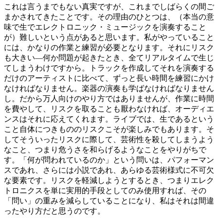
これは言うまでもない真実ですが、これまでしばらくの間ご
まかされてきたことです。その理由のひとつは、（本当の意
味で生でエレクトロニック・ミュージックを演奏すること
が）難しいという点があると思います。私がやっていること
には、かなりの作業と練習が必要となります。それにリスク
も大きい―何か問題が起きたとき、全てリアルタイムで生じ
てしまうわけですから。トラックを作成してそれを演奏する
だけのアーティストに比べて、ずっと長い時間を練習にかけ
なければなりません。楽器の演奏も学ばなければなりません
し。だから万人向けのやり方ではありませんが、作業に時間
を費やして、リスクを取ることも厭わなければ、オーディエ
ンスはそれに応えてくれます。ライブでは、生であるという
こと自体につきもののリスクこそが楽しみでもあります。そ
してそういったリスクに際して、芸術性を殺してしまうよう
なこと、つまり危うさを和らげるようなことをやりがちで
す。「何が問われているのか」という問いは、パフォーマン
スであれ、さらには小説であれ、あらゆる芸術様式に不可欠
な要素です。リスクを軽減しようとするとき、つまりエレク
トロニクスを単に実用的手段としてのみ使用すれば、その
「問い」の重みを減らしていることになり、私はそれは間違
ったやり方だと思うのです。