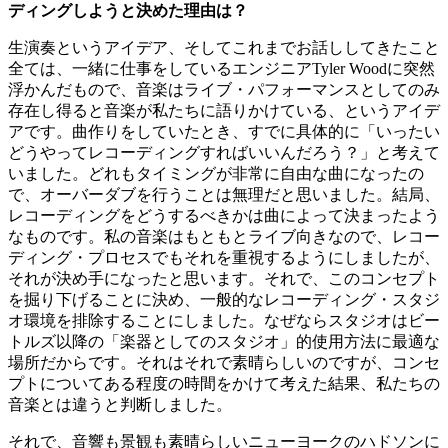
ディングしようと決めた理由は？
生演奏というアイデア、そしてこれまでお話ししてきたこと
全ては、一緒に仕事をしているエンジニアTyler Woodに突然
浮かんだもので、音楽はライブ・パフォーマンスとしてのみ
存在し得ると音楽が私たちに語りかけている、というアイデ
アです。曲作りをしていたとき、すでに具体的に「いったい
どうやってレコーディングすればいいんだろう？」と考えて
いました。どれもタイミングが非常に自由な曲になったの
で、オーバーダブを行うことは無理だと思いました。結局、
レコーディングをどうするべきかは曲によって決まったよう
なものです。私の音楽はもともとライブ向きなので、レコー
ディング・プロセスでもそれを重視するようにしましたが、
それが決め手になったと思います。それで、このコンセプト
を掘り下げることに決め、一般的なレコーディング・スタジ
オ環境を排除することにしました。なぜならスタジオはビー
トルズ以降の「楽器としてのスタジオ」的使用方法に最適な
場所だからです。それはそれで素晴らしいのですが、コンセ
プトについてある程度の時間をかけて考えた結果、私たちの
音楽とは違うと判断しました。
それで、音響も景観も素晴らしいニューヨークのハドソンに