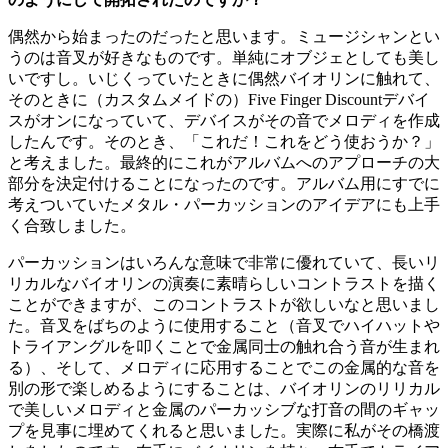
偶然から始まったのだったと思います。ミュージシャンとい
うのは音叉が好きなものです。単純にオブジェとしても美し
いですし。いじくっていたときに偶然バイオリンに触れて、
そのときに（カスタムメイドの）Five Finger Discountデバイ
スがオンになっていて、デバイスがその音でメロディを作成
したんです。そのとき、「これだ！これをどう使おうか？」
と考えました。最終的にこれがアルバムへのアプローチの大
部分を決定付けることになったのです。アルバム用にすでに
考えついていたメタル・パーカッションのアイデアにも上手
く合致しました。
パーカッションはいろんな意味で非常に優れていて、長いリ
リカルなバイオリンの演奏に素晴らしいコントラストを描く
ことができますが、このコントラストが欲しいなと思いまし
た。音叉をばちのように使用すること（音叉でハイハットや
トライアングルを叩くことで金属同士の触れ合う音が生まれ
る）、そして、メロディに応用することでこの金属的な音を
別の形で楽しめるようにすることは、バイオリンのリリカル
で美しいメロディと金属のパーカッシブな打音の間のギャッ
プを見事に埋めてくれると思いました。実際に私がその橋渡