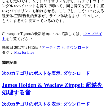
しをしたのです。左手にバイオリンを持ち、右手でトライア
ングルやハイハットを音叉で叩いて、同じ音叉を真ん中に置
いたバイオリンにも触れさせる。ここでも、こういったある
種実体/空間/視覚的要素が、ライブ体験をより「生々しい」
ものにするのに役立っているのです。
Christopher Tignorの最新動向について詳しくは、
ウェブサイ
ト
をご覧ください。
掲載日 2017年2月15日
/
アーティスト
,
ダウンロード
タグ：
Max for Live
関連記事
次のカテゴリのポストを表示:
ダウンロード
James Holden & Wacław Zimpel: 超越を
処理する音
次のカテゴリのポストを表示:
ダウンロード