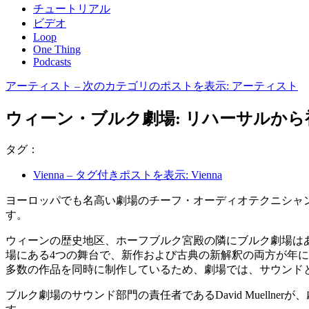
チュートリアル
ビデオ
Loop
One Thing
Podcasts
アーティスト
– 次のカテゴリのポストを表示: アーティスト
ウィーン・ブルク劇場: リハーサルから初演ま
タグ：
Vienna
– タグ付きポストを表示: Vienna
ヨーロッパでも名高い劇場のチーフ・オーディオテクニシャ
す。
ウィーンの歴史地区、ホーフブルク宮殿の隣にブルク劇場は
場にある4つの舞台で、新作および古典の新解釈の両方が年に
多数の作品を同時に制作しているため、劇場では、サウンド
ブルク劇場のサウンド部門の責任者であるDavid Muellne