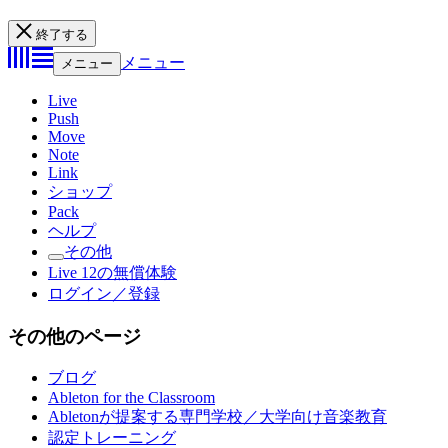
終了する
メニュー
メニュー
Live
Push
Move
Note
Link
ショップ
Pack
ヘルプ
その他
Live 12の無償体験
ログイン／登録
その他のページ
ブログ
Ableton for the Classroom
Abletonが提案する専門学校／大学向け音楽教育
認定トレーニング