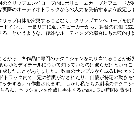
用のクリップエンベロープ内にボリュームカーブとフェードが用
は実際のオーディオトラックからの入力を受信するよう設定し
クリップ自体を変更することなく、クリップエンベロープを使
ェードインし、一番リアに近いスピーカーから、舞台の両側に並
する、というような、複雑なルーティングの場合にも比較的す
ことから、各作品に専門のテクニシャンを割り当てることが必要
あらゆるディテールについて知っているのは彼らだけというこ
成したことがありました。 数百のサンプルから成るLiveセ
ンドトラック内で一定の強調がなされたり、俳優が特定の動きを
マッチするよう作曲されます。 しかし私たちの劇場のテクニシ
、そしてもちろん、セッションを作成し再生するために長い時間を