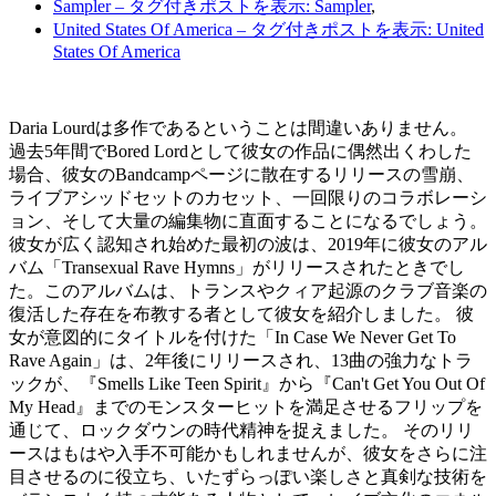
Sampler
– タグ付きポストを表示: Sampler
,
United States Of America
– タグ付きポストを表示: United
States Of America
Daria Lourdは多作であるということは間違いありません。
過去5年間でBored Lordとして彼女の作品に偶然出くわした
場合、彼女のBandcampページに散在するリリースの雪崩、
ライブアシッドセットのカセット、一回限りのコラボレーシ
ョン、そして大量の編集物に直面することになるでしょう。
彼女が広く認知され始めた最初の波は、2019年に彼女のアル
バム「Transexual Rave Hymns」がリリースされたときでし
た。このアルバムは、トランスやクィア起源のクラブ音楽の
復活した存在を布教する者として彼女を紹介しました。 彼
女が意図的にタイトルを付けた「In Case We Never Get To
Rave Again」は、2年後にリリースされ、13曲の強力なトラ
ックが、『Smells Like Teen Spirit』から『Can't Get You Out Of
My Head』までのモンスターヒットを満足させるフリップを
通じて、ロックダウンの時代精神を捉えました。 そのリリ
ースはもはや入手不可能かもしれませんが、彼女をさらに注
目させるのに役立ち、いたずらっぽい楽しさと真剣な技術を