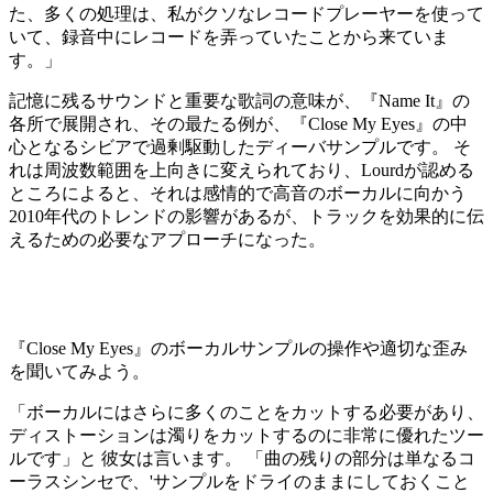
た、多くの処理は、私がクソなレコードプレーヤーを使って
いて、録音中にレコードを弄っていたことから来ていま
す。」
記憶に残るサウンドと重要な歌詞の意味が、『Name It』の
各所で展開され、その最たる例が、『Close My Eyes』の中
心となるシビアで過剰駆動したディーバサンプルです。 そ
れは周波数範囲を上向きに変えられており、Lourdが認める
ところによると、それは感情的で高音のボーカルに向かう
2010年代のトレンドの影響があるが、トラックを効果的に伝
えるための必要なアプローチになった。
『Close My Eyes』のボーカルサンプルの操作や適切な歪み
を聞いてみよう。
「ボーカルにはさらに多くのことをカットする必要があり、
ディストーションは濁りをカットするのに非常に優れたツー
ルです」と 彼女は言います。 「曲の残りの部分は単なるコ
ーラスシンセで、'サンプルをドライのままにしておくこと