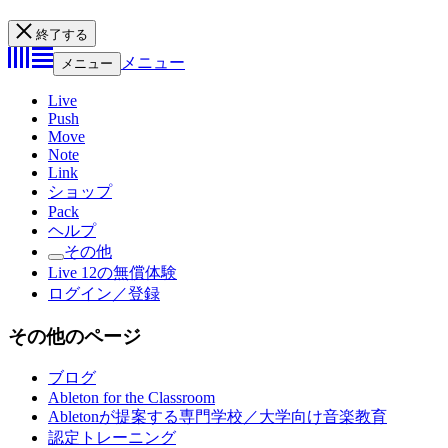
終了する
メニュー
メニュー
Live
Push
Move
Note
Link
ショップ
Pack
ヘルプ
その他
Live 12の無償体験
ログイン／登録
その他のページ
ブログ
Ableton for the Classroom
Abletonが提案する専門学校／大学向け音楽教育
認定トレーニング