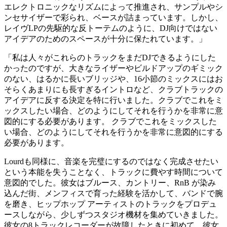
エレクトロニックなリズムによって推進され、サンプルやシ
ンセサイザーで彩られ、ベースが詰まっています。しかし、
レイヴLPの先駆的な反トーテムのように、DJ向けではない
アイデアのためのスペースが十分に保たれています。」
「私は人々がこれらのトラックをまだDJできるようにした
かったのですが、大きなライザーやビルドアップのギミック
のない、はるかに長いブリッジや、16小節のミックスにはお
そらくあまりにも長すぎるイントロなど、クラブトラックの
アイデアに反する決定を特に行いました。クラブでこれをミ
ックスしたい場合、どのようにしてそれを行うかを非常に意
図的にする必要があります。 クラブでこれをミックスした
い場合、どのようにしてそれを行うかを非常に意図的にする
必要があります。
Lourdも同様に、音楽を完璧にするのではなく完成させたい
という本能を失うことなく、トラックに費やす時間について
意図的でした。彼女はブルース、カントリー、RnB が染み
込んだ街、メンフィスで育った経験を活かして、バンドで腕
を磨き、ヒップホップ アーティストのトラックをプロデュ
ースしながら、少しずつスタジオ機材を集めていきました。
彼女の8トラックレコーダーが故障したときに初めて、彼女