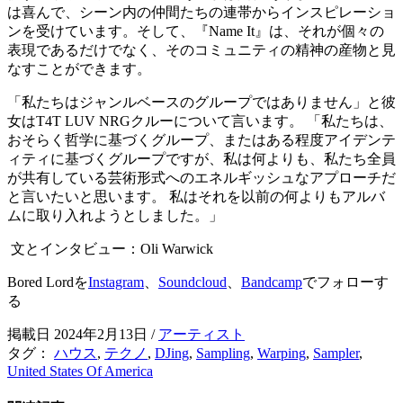
は喜んで、シーン内の仲間たちの連帯からインスピレーショ
ンを受けています。そして、『Name It』は、それが個々の
表現であるだけでなく、そのコミュニティの精神の産物と見
なすことができます。
「私たちはジャンルベースのグループではありません」と彼
女はT4T LUV NRGクルーについて言います。 「私たちは、
おそらく哲学に基づくグループ、またはある程度アイデンテ
ィティに基づくグループですが、私は何よりも、私たち全員
が共有している芸術形式へのエネルギッシュなアプローチだ
と言いたいと思います。 私はそれを以前の何よりもアルバ
ムに取り入れようとしました。」
文とインタビュー：Oli Warwick
Bored Lordを
Instagram
、
Soundcloud
、
Bandcamp
でフォローす
る
掲載日 2024年2月13日
/
アーティスト
タグ：
ハウス
,
テクノ
,
DJing
,
Sampling
,
Warping
,
Sampler
,
United States Of America