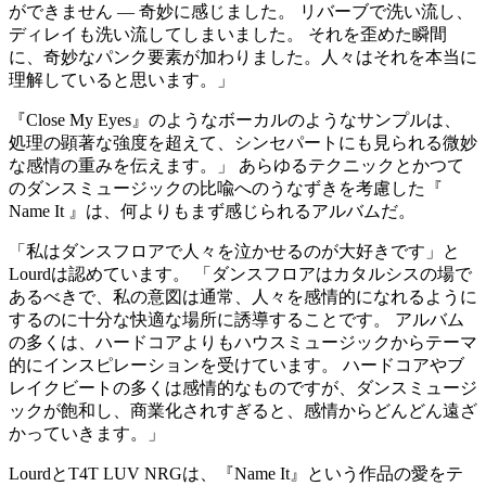
ができません — 奇妙に感じました。 リバーブで洗い流し、
ディレイも洗い流してしまいました。 それを歪めた瞬間
に、奇妙なパンク要素が加わりました。人々はそれを本当に
理解していると思います。」
『Close My Eyes』のようなボーカルのようなサンプルは、
処理の顕著な強度を超えて、シンセパートにも見られる微妙
な感情の重みを伝えます。」 あらゆるテクニックとかつて
のダンスミュージックの比喩へのうなずきを考慮した『
Name It 』は、何よりもまず感じられるアルバムだ。
「私はダンスフロアで人々を泣かせるのが大好きです」と
Lourdは認めています。 「ダンスフロアはカタルシスの場で
あるべきで、私の意図は通常、人々を感情的になれるように
するのに十分な快適な場所に誘導することです。 アルバム
の多くは、ハードコアよりもハウスミュージックからテーマ
的にインスピレーションを受けています。 ハードコアやブ
レイクビートの多くは感情的なものですが、ダンスミュージ
ックが飽和し、商業化されすぎると、感情からどんどん遠ざ
かっていきます。」
LourdとT4T LUV NRGは、『Name It』という作品の愛をテ