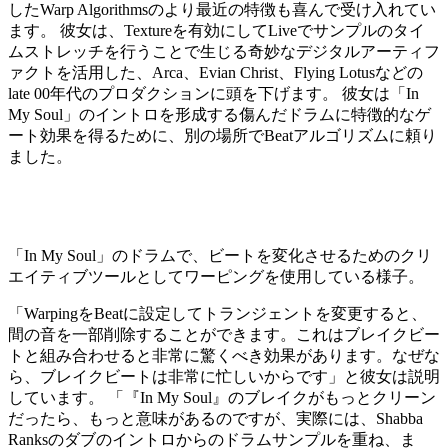
したWarp Algorithmsのより最近の特徴も喜んで受け入れてい
ます。 彼女は、Textureを有効にしてLiveでサンプルのタイ
ムストレッチを行うことで生じる奇妙なデジタルアーティフ
ァクトを活用した、Arca、Evian Christ、Flying Lotusなどの
late 00年代のプロダクションに頭を下げます。 彼女は「In
My Soul」のイントロを形成する傷んだドラムに特徴的なゲ
ート効果を得るために、別の場所でBeatアルゴリズムに頼り
ました。
「In My Soul」のドラムで、ビートを変化させるためのクリ
エイティブツールとしてワーピングを使用している様子。
「WarpingをBeatに設定してトランジェントを変更すると、
間の音を一部削除することができます。これはブレイクビー
トと組み合わせると非常に驚くべき効果があります。なぜな
ら、ブレイクビートは非常に忙しいからです」と彼女は説明
しています。 「『In My Soul』のブレイクがもっとクリーン
だったら、もっと意味があるのですが、実際には、Shabba
Ranksのダブのイントロからのドラムサンプルを重ね、ま