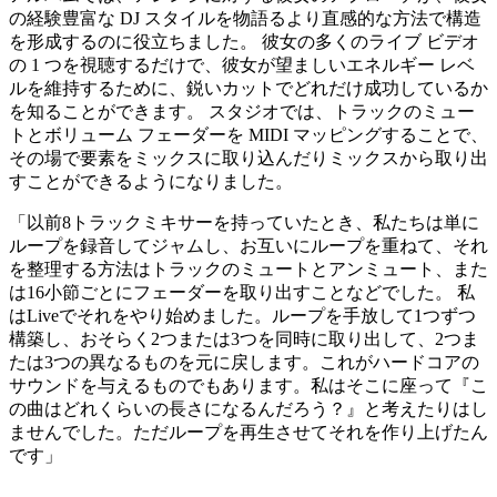
の経験豊富な DJ スタイルを物語るより直感的な方法で構造
を形成するのに役立ちました。 彼女の多くのライブ ビデオ
の 1 つを視聴するだけで、彼女が望ましいエネルギー レベ
ルを維持するために、鋭いカットでどれだけ成功しているか
を知ることができます。 スタジオでは、トラックのミュー
トとボリューム フェーダーを MIDI マッピングすることで、
その場で要素をミックスに取り込んだりミックスから取り出
すことができるようになりました。
「以前8トラックミキサーを持っていたとき、私たちは単に
ループを録音してジャムし、お互いにループを重ねて、それ
を整理する方法はトラックのミュートとアンミュート、また
は16小節ごとにフェーダーを取り出すことなどでした。 私
はLiveでそれをやり始めました。ループを手放して1つずつ
構築し、おそらく2つまたは3つを同時に取り出して、2つま
たは3つの異なるものを元に戻します。これがハードコアの
サウンドを与えるものでもあります。私はそこに座って『こ
の曲はどれくらいの長さになるんだろう？』と考えたりはし
ませんでした。ただループを再生させてそれを作り上げたん
です」