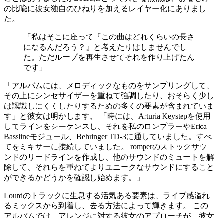
の比喩に彼女独自のひねりを加えるレイヤー化にありまし
た。
「私はそこに座って『この曲はどれくらいの長さ
になるんだろう？』と考えたりはしませんでし
た。ただループを再生させてそれを作り上げたん
です」
「アルバムには、メロディックなものをサンプリングして、
その上にシンセサイザーを重ねて強調したり、おそらく少し
は認識しにくくしたりするための多くの要素が含まれていま
す」と彼女は明かします。 「時には、Arturia Keystepを使用
してラインをシーケンスし、それを私のロンプラーやErica
Basslineモジュール、Behringer TD-3に通していました。すべ
てをミキサーに接続していました。 romperのストックサウ
ンドのリードラインを作成し、他のサウンドのミュートを解
除して、それらを重ねてよりユニークなサウンドにすること
ができるかどうかを確認し始めます。」
Lourdのトラックに生息する活気ある要素は、ライブ感溢れ
るミックスから到着し、去る方法によって輝きます。 この
アルバムでは、アレンジに対する彼女のアプローチが、彼女