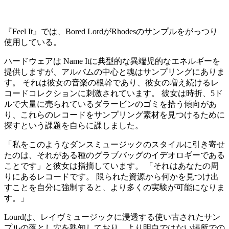
『Feel It』では、Bored LordがRhodesのサンプルをがっつり
使用している。
ハードウェアは Name Itに典型的な異端児的なエネルギーを
提供しますが、アルバムの中心と魂はサンプリングにありま
す。 それは彼女の音楽の根幹であり、彼女の増え続けるレ
コードコレクションに刺激されています。 彼女は時折、5ド
ルで大量に売られているダラービンのゴミを拾う傾向があ
り、これらのレコードをサンプリング素材を見つけるために
探すという課題を自らに課しました。
「私をこのようなダンスミュージックのスタイルに引き寄せ
たのは、それがある種のグラブバッグのイデオロギーである
ことです」と彼女は指摘しています。 「それはあなたの周
りにあるレコードです。 限られた資源から何かを見つけ出
すことを自分に強制すると、より多くの実験が可能になりま
す。」
Lourdは、レイヴミュージックに浸透する使い古されたサン
プルの落とし穴を熟知しており、より明白ではない場所での