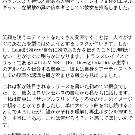
バランスよく持つ才能ある人物として、レイブ文化のエネル
ギッシュな解放の真の信奉者としての彼女を推進しました。
笑顔を誘うエディットをたくさん発表することは、人々がす
ぐにあなたを型にはめようとするリスクが伴います。しか
し、Lourdは誰かが自分に誰であるかを伝えることに興味が
ないことがすぐに明らかになります。 トランスレイブスピ
リットであるT4T LUV NRG（Eris DrewとOcta Octaが主宰）
のアルバムを録音する機会に、彼女は自身をアーティストと
しての聴衆の認識を研ぎ澄ませる機会を見出しました。
これは私が注目されるリリースを書いた初めての機会でし
た」と、彼女はロサンゼルスの自宅から私たちに話します。
「私は簡単に『サンプルフリップをする女の子』のイメージ
に頼ることができましたし、単に大ヒット曲を出し続けるこ
ともできましたが、誰かがそれを理解し再生ボタンを押すと
き、本当に『ああ、これは何だろう？』と感じてほしいんで
す」