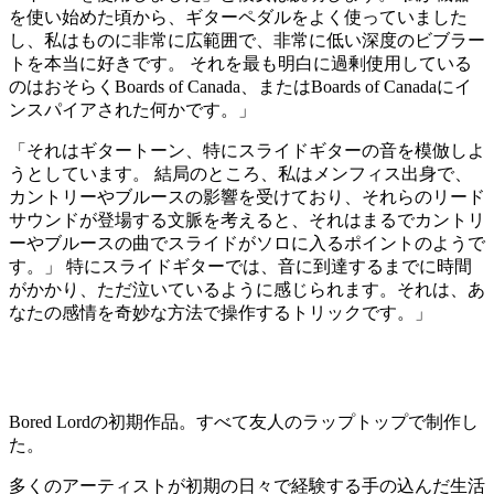
を使い始めた頃から、ギターペダルをよく使っていました
し、私はものに非常に広範囲で、非常に低い深度のビブラー
トを本当に好きです。 それを最も明白に過剰使用している
のはおそらくBoards of Canada、またはBoards of Canadaにイ
ンスパイアされた何かです。」
「それはギタートーン、特にスライドギターの音を模倣しよ
うとしています。 結局のところ、私はメンフィス出身で、
カントリーやブルースの影響を受けており、それらのリード
サウンドが登場する文脈を考えると、それはまるでカントリ
ーやブルースの曲でスライドがソロに入るポイントのようで
す。」 特にスライドギターでは、音に到達するまでに時間
がかかり、ただ泣いているように感じられます。それは、あ
なたの感情を奇妙な方法で操作するトリックです。」
Bored Lordの初期作品。すべて友人のラップトップで制作し
た。
多くのアーティストが初期の日々で経験する手の込んだ生活