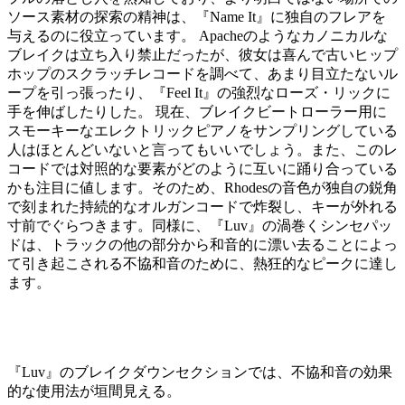
ソース素材の探索の精神は、『Name It』に独自のフレアを
与えるのに役立っています。 Apacheのようなカノニカルな
ブレイクは立ち入り禁止だったが、彼女は喜んで古いヒップ
ホップのスクラッチレコードを調べて、あまり目立たないル
ープを引っ張ったり、『Feel It』の強烈なローズ・リックに
手を伸ばしたりした。 現在、ブレイクビートローラー用に
スモーキーなエレクトリックピアノをサンプリングしている
人はほとんどいないと言ってもいいでしょう。また、このレ
コードでは対照的な要素がどのように互いに踊り合っている
かも注目に値します。そのため、Rhodesの音色が独自の鋭角
で刻まれた持続的なオルガンコードで炸裂し、キーが外れる
寸前でぐらつきます。同様に、『Luv』の渦巻くシンセパッ
ドは、トラックの他の部分から和音的に漂い去ることによっ
て引き起こされる不協和音のために、熱狂的なピークに達し
ます。
『Luv』のブレイクダウンセクションでは、不協和音の効果
的な使用法が垣間見える。