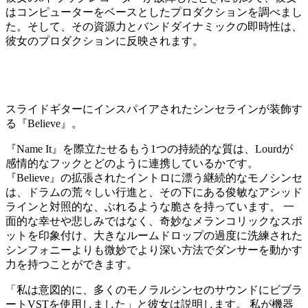
はコンピューターをベースとしたプロダクションを調べまし
た。そして、その資源力とバンドダイナミックの即時性は、
彼女のプロダクションに反映されます。
スライドギターにインスパイアされたシンセラインが装飾す
る『Believe』。
『Name It』を際立たせるもう1つの持続的な質は、Lourdが
感情的なフックとどのように連携しているかです。
『Believe』の拡張されたイントロに漂う継続的なモノシンセ
は、ドラムの荒々しい行進と、その下にある俊敏なアシッド
ラインと対照的な、ぶれるような脆さを持っています。 一
面的な幸せや悲しみではなく、奇妙なメランコリックなスポ
ットを印象付け、大きなルームドロップの過度に洗練された
シンフォニーよりも微妙でより深い方法でダンサーを動かす
力を持つことができます。
「私は意図的に、多くのモノラルシンセのサウンドにビブラ
ートVSTを使用しました」と彼女は説明します。 私が機器