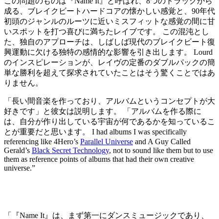
この問題のものは『Name It』と呼ばれ、8つのトラックから
成る、ブレイクビートハードコアの懐かしい感覚と、90年代
初頭のジャンルのルーツに近いミスフィットな感覚の間に甘
いスポットを打つ喜びに満ちたレイブです。 この混沌とし
た、独自のアプローチは、しばしば現代のブレイクビート復
興運動に欠ける独特の感情的な影響を引き出します。 Lourd
のインスピレーションが、レイヴの定番のダブルパックの簡
単な勝利を超えて探求されていたことはそう驚くことではあ
りません。
「長い間音楽を作っており、アルバムというコンセプトが大
好きです」と彼女は説明します。 「アルバムを作る際に
は、自分が作り出している宇宙が何であるかを知っているこ
とが重要だと思います。 I had albums I was specifically
referencing like 4Hero’s
Parallel Universe
and A Guy Called
Gerald’s
Black Secret Technology
, not to sound like them but to use
them as reference points of albums that had their own creative
universe.”
「『Name It』は、まず第一にダンスミュージックであり、