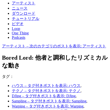
アーティスト
ニュース
ダウンロード
チュートリアル
ビデオ
Loop
One Thing
Podcasts
アーティスト
– 次のカテゴリのポストを表示: アーティスト
Bored Lord: 他者と調和したリズミカル
な動き
タグ：
ハウス
– タグ付きポストを表示: ハウス
,
テクノ
– タグ付きポストを表示: テクノ
,
DJing
– タグ付きポストを表示: DJing
,
Sampling
– タグ付きポストを表示: Sampling
,
Warping
– タグ付きポストを表示: Warping
,