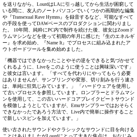
を送りながら、LourdはLAに引っ越してから生活が困窮して
いる間に、友人のノートパソコンでいくつかの画期的な編集
や『Transexual Rave Hymns』を録音するなど、可能なすべて
の手段を使ってDAWベースのプロダクションに関わりまし
た。 10年間、純粋にPC内で制作を続けた後、彼女はZoomド
ラムマシンなどを使って初期の年月に感じた『生のエネルギ
ー』を求め始め、『Name It』でプロセスに組み込まれたア
ウトボードツールを集め始めました。
「機器ではできなかったことやその逆をできると気づかせて
くれるように、Liveをこのように使うことは興味深いです」
と彼女は言います。 「すべてを代わりにやってもらう必要
はありませんが、サンプリングや変形、切り刻みを行う速さ
は、単純に狂気じみています。」 「ハードウェアを使用し
て古いプロセスを参照しています。ロンプラーとドラムマシ
ンを使用して、この古いハードコアブレイクビートサウンド
を模倣しようとしていますが、Emuサンプラーではおそらく
できなかったであろう方法で、Live内で簡単に操作すること
で新しいスピンを加えています。」
使い古されたサウンドやクラシックなサウンドに目を向ける
ことはありましたがLourdにとって大きな焦点は、おなじみ