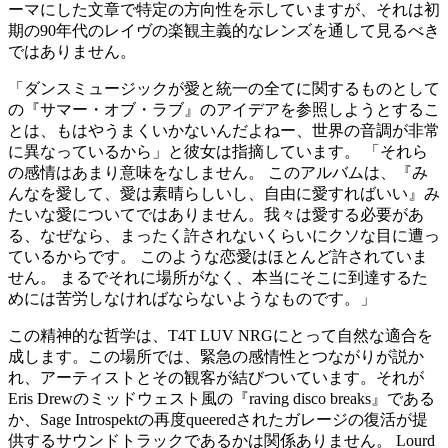
ーマにした文章で特定の方向性を示していますが、それは初
期の90年代のレイヴの楽観主義的なレンズを通して見るべき
ではありません。
「ダンスミュージックが愛と統一の全てに関するものとして
の『サマー・オブ・ラブ』のアイデアを参照しようとするこ
とは、もはやうまくいかないんだよねー、世界の音調が非常
に異なっているから」と彼女は指摘しています。 「それら
の感情はあまり意味をなしません。 このアルバムは、『み
んなを愛して、愛は素晴らしいし、自由に愛すればいい』み
たいな愛についてではありません。我々は愛する必要があ
る、なぜなら、まったく許されないくらいにクソな目に遭っ
ているからです。 このような恋愛はほとんど許されていま
せん。 まるでそれに場所がなく、本当にそこに到達するた
めには苦労しなければならないようなものです。」
この精神的な哲学は、T4T LUV NRGにとって自然な適合を
成します。この場所では、緊急の感情性とつながりが説か
れ、アーティストとその観客が結びついています。それが
Eris Drewのミッドウェスト風の『raving disco breaks』である
か、Sage Introspektの再度queeredされたガレージの復活が提
供するサウンドトラックであるかは関係ありません。 Lourd