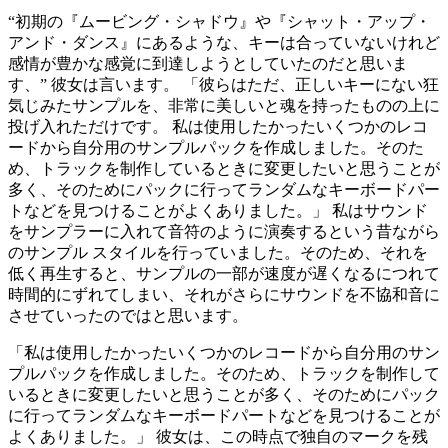
“初期の『ムービング・シャドウ』や『シャット・アップ・
アンド・ダンス』にあるような、キーは合っていないけれど
感情が豊かな感覚に到達しようとしていたのだと思いま
す、” 彼女は言います。 「彼らはただ、正しいキーにない狂
気じみたサンプルを、非常に美しいと魂を持ったものの上に
投げ入れただけです。 私は使用したかったいくつかのレコ
ードから自分用のサンプルパックを作成しました。そのた
め、トラックを制作しているときに変更したいと思うことが
多く、そのためにパックに行ってランダムなキーボードパー
トなどを見つけることがよくありました。」 私はサウンド
をサンプラーに入れて音符のように演奏するという昔ながら
のサンプル スタイルを行っていました。そのため、それを
低く再生すると、サンプルの一部が速度が遅くなるにつれて
時間的にずれてしまい、それがさらにサウンドを不協和音に
させていったのではと思います。
「私は使用したかったいくつかのレコードから自分用のサン
プルパックを作成しました。そのため、トラックを制作して
いるときに変更したいと思うことが多く、そのためにパック
に行ってランダムなキーボードパートなどを見つけることが
よくありました。」 彼女は、この時点で独自のマークを残