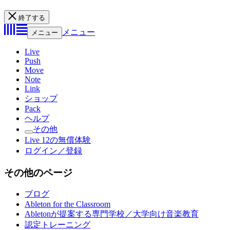
終了する
メニュー
メニュー
Live
Push
Move
Note
Link
ショップ
Pack
ヘルプ
その他
Live 12の無償体験
ログイン／登録
その他のページ
ブログ
Ableton for the Classroom
Abletonが提案する専門学校／大学向け音楽教育
認定トレーニング