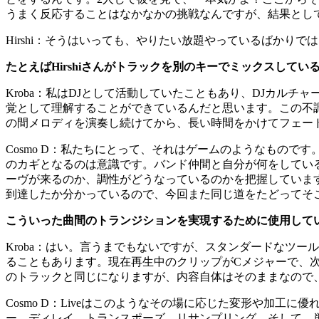
うまく反応することはなかなかの挑戦なんですが、結果とし
Hirshi
：
そうはいっても、やりたい放題やっているばかりではな
たとえばHirshiさんがトラックを別のキーでミックスして
Kroba
：
私はDJとして活動していたこともあり、DJカルチ
覚として理解することができているんだと思います。この不
の間メロディを演奏し続けてから、長い時間をかけてフェー
Cosmo D
：
私たちにとって、それはゲームのようなものです。
のカギとなるのは意識です。バンド仲間と自分が何をしてい
ーヴが来るのか、調性がどうなっているのかを把握していま
到達したか分かっているので、今回また同じ道をたどってそ
こういった曲間のトランジションを実現するために使用して
Kroba
：
はい。言うまでもないですが、スタンダードなツール
ることもあります。現在再生中のクリップがCメジャーで、次
のトラックと同じになりますが、内容自体はそのままなので
Cosmo D
：
Liveはこのようなその場に応じた変形や加工に
ー、ディレイ、トランスポーズ、リサンプリング、そして、