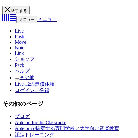
終了する
メニュー
メニュー
Live
Push
Move
Note
Link
ショップ
Pack
ヘルプ
その他
Live 12の無償体験
ログイン／登録
その他のページ
ブログ
Ableton for the Classroom
Abletonが提案する専門学校／大学向け音楽教育
認定トレーニング