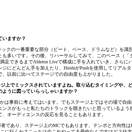
ていますか？
ラックの一番重要な部分（ビート、ベース、ドラムなど）を識
とも多いです。その後、リハーサルしてみて、このベース（「
できるまでAbleton Liveで構成に手を入れていき、さら
にどんどん手を加えたり、HirshiがPushを使用してリア
で、以前に比べてステージでの自由度も上がりました。
ステージ上でミックスされていますよね。取り込むタイミングや
のように図っていらっしゃいますか？
かは事前に考えてはいます。でもステージ上ではその場で自由
エンスがもっと私たちのトラックを聴きたいと思っているよう
て、オーディエンスの反応を見ることもあります。
、指揮者であり、ステージ上のMCでもあります。テンポと方向
そこに行くか？こっちは今これやってる最中なんですけど？仕