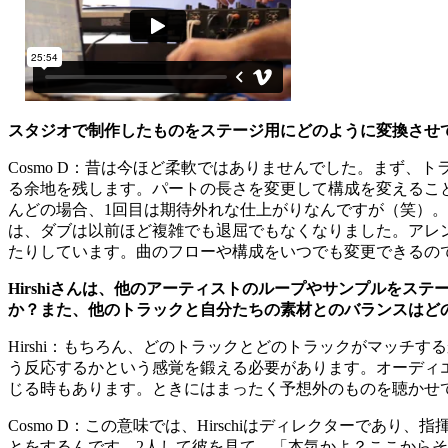
スタジオで制作したものをステージ用にどのように変換させ
Cosmo D
：
昔は今ほど柔軟ではありませんでした。まず、ト
る余地を残します。パートの長さを変更して構成を変えるこ
んどの場合、1回目は期待外れな仕上がりなんですが（笑）。満足
は、ダブは以前ほど複雑でも退屈でもなくなりました。アレンジ
たりしています。曲のフローや構成をいつでも変更できるの
Hirshiさんは、他のアーティストのループやサンプルを
か？また、他のトラックと自分たちの素材とのバランスはど
Hirshi
：
もちろん、どのトラックとどのトラックがマッチする
う反応するかという感覚を鍛える必要があります。オーディ
じる時もあります。ときにはまったく予想外のものを聴かせ
Cosmo D
：
この意味では、Hirschiはディレクターであり
とをするんです。2人して彼を見て、「本気かよ？ここから