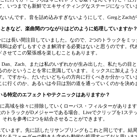
て、いつまでも新鮮でエキサイティングなステージになってい
いんです。音を詰め込みすぎないようにして、GregとZac
いるときなど、楽曲間のつながりはどのように処理していますか
ャーには長い間注目していました。なので、2つのトラックをミ
調和は必ずしもすぐさま解消する必要はないと思うのです。代
ドさせてこの緊張感を楽しむこともあります。
Dan、Zach、または私のいずれかが生み出した、私たちの
るのかということを常に意識しています。ミックスに加えよう
す。ですから、だいたいどちらの方向に行くべきか分かってい
こに行くのか、あるいは今日は別の道を通っていくのかを決め
いる特定のエフェクトやテクニックはありますか？
に高域を徐々に排除していくローパス・フィルターがあります
のトラックがDメジャーである場合、Liveでクリップを1ス
、それを参考に2つを結合させることができます。
優れています。先に話したリサンプリングもこれと同じです。結
単なるフェーダーの動きも含めた動的な処理すべてだと思いま