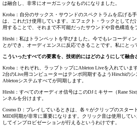
は融合し、非常にオーガニックなものになりました。
Kroba
：
自分のサックス・サウンドのスペクトラムを広げる手法を
は、これだけ使用しています。エフェクト・ラックとしてだけでなく
用することで、それまで不可能だったサウンドや音色構造を
Hirshi
：
私はトランペットを学びました。今でもレコーディン
とができ、オーディエンスに反応できることです。私にとっ
こういったすべての要素を、技術的にはどのようにして融合
Kroba
：
それぞれ、ラップトップにAbleton Liveを入れています。
2台のLive用コンピューターはテンポ同期するようHirschiの
Abletonシステムすべてが同期します。
Hirshi
：
すべてのオーディオ信号はこのDJミキサー（Rane Sixty-
ンネルを分けます。
Cosmo D
：
プレイしているときは、各々がクリップのスター
MIDI同期が非常に重要になります。クリック音は使用してい
してインプロビゼーションが行えるというわけです。