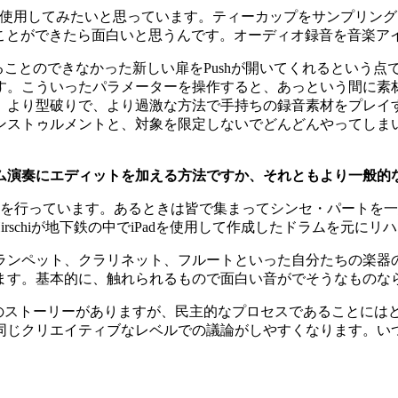
して使用してみたいと思っています。ティーカップをサンプリン
ることができたら面白いと思うんです。オーディオ録音を音楽
とのできなかった新しい扉をPushが開いてくれるという点です
す。こういったパラメーターを操作すると、あっという間に素
、より型破りで、より過激な方法で手持ちの録音素材をプレイ
ンストゥルメントと、対象を限定しないでどんどんやってしま
ム演奏にエディットを加える方法ですか、それともより一般的
を行っています。あるときは皆で集まってシンセ・パートを一
irschiが地下鉄の中でiPadを使用して作成したドラムを元
ランペット、クラリネット、フルートといった自分たちの楽器
ます。基本的に、触れられるもので面白い音がでそうなものな
のストーリーがありますが、民主的なプロセスであることにはど
同じクリエイティブなレベルでの議論がしやすくなります。い