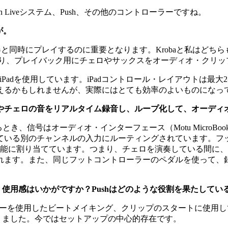
leton Liveシステム、Push、その他のコントローラーですね。
が。
同時にプレイするのに重要となります。Krobaと私はどちらもKei
ーを進めたり、プレイバック用にチェロやサックスをオーディオ・ク
rとiPadを使用しています。iPadコントロール・レイアウト
えるかもしれませんが、実際にはとても効率のよいものになっ
やチェロの音をリアルタイム録音し、ループ化して、オーディ
信号はオーディオ・インターフェース（Motu MicroBook
いる別のチャンネルの入力にルーティングされています。フッ
機能に割り当てています。つまり、チェロを演奏している間に
れます。また、同じフットコントローラーのペダルを使って、
した。使用感はいかがですか？Pushはどのような役割を果たして
ーを使用したビートメイキング、クリップのスタートに使用していま
くなりました。今ではセットアップの中心的存在です。