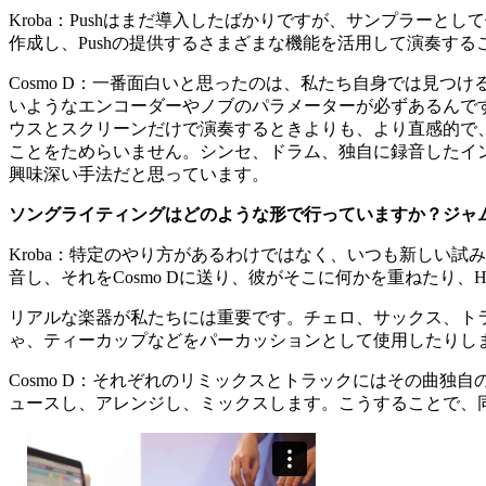
Kroba
：
Pushはまだ導入したばかりですが、サンプラーと
作成し、Pushの提供するさまざまな機能を活用して演奏す
Cosmo D
：
一番面白いと思ったのは、私たち自身では見つけるこ
いようなエンコーダーやノブのパラメーターが必ずあるんで
ウスとスクリーンだけで演奏するときよりも、より直感的で
ことをためらいません。シンセ、ドラム、独自に録音したイ
興味深い手法だと思っています。
ソングライティングはどのような形で行っていますか？ジャ
Kroba
：
特定のやり方があるわけではなく、いつも新しい試み
音し、それをCosmo Dに送り、彼がそこに何かを重ねたり、H
リアルな楽器が私たちには重要です。チェロ、サックス、ト
ゃ、ティーカップなどをパーカッションとして使用したりし
Cosmo D
：
それぞれのリミックスとトラックにはその曲独自
ュースし、アレンジし、ミックスします。こうすることで、