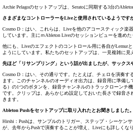
Archie Pelagoのセットアップは、Seratoに同期する3台のAb
さまざまなコントローラーをLiveと使用されているようです
Cosmo D
：
はい、これらは、Liveを他のアコースティック楽器と
しています。主にｍAbleton Liveのセッションビュ
他にも、Liveのエフェクトのコントロール用に各自がLemu
ようにしています。私たちのセットアップは、一見複雑に見
先ほど「リサンプリング」という話が出ましたが、サックス
Cosmo D
：
はい、その通りです。たとえば、チェロを演奏するとき、
ます。このチャンネルのオーディオ出力は、録音用に準備して
る）の1つのボタンを、録音チャンネルのトラックローンチ
です。クリップは、あらかじめ設定しておいた長さで録音さ
きます。
Ableton Pushをセットアップに取り入れたとお聞きしま
Hirshi
：
Pushは、サンプルのトリガー、ステップ・シーケンサ
が、去年からPushで演奏することが増え、Liveにも詳し