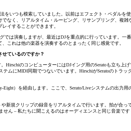
いつも模索していました。以前はエフェクト・ペダルを使用していた
、リアルタイム・ルーピング、リサンプリング、複雑なMax fo
プレイすることができます。
グでは演奏しますが、最近はDJを重点的に行っています。一
て、これは他の楽器を演奏するのとまったく同じ感覚です。
させているのですか？
HirschiのコンピューターにはDJイング用のSeratoも立ち上げてい
システムにMIDI同期でつないでいます。HirschiがSerat
Eight）を経由します。ここで、Serato/Liveシステムの出力用のチャ
トや新規クリップの録音をリアルタイムで行います。拍が合っ
ません – 私たちに聞こえるのはオーディエンスと同じ音楽です