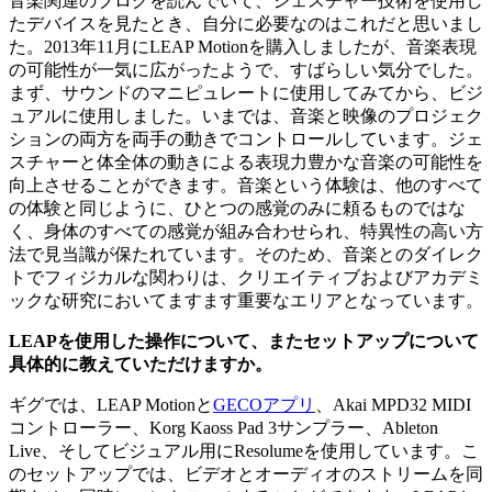
音楽関連のブログを読んでいて、ジェスチャー技術を使用し
たデバイスを見たとき、自分に必要なのはこれだと思いまし
た。2013年11月にLEAP Motionを購入しましたが、音楽表現
の可能性が一気に広がったようで、すばらしい気分でした。
まず、サウンドのマニピュレートに使用してみてから、ビジ
ュアルに使用しました。いまでは、音楽と映像のプロジェク
ションの両方を両手の動きでコントロールしています。ジェ
スチャーと体全体の動きによる表現力豊かな音楽の可能性を
向上させることができます。音楽という体験は、他のすべて
の体験と同じように、ひとつの感覚のみに頼るものではな
く、身体のすべての感覚が組み合わせられ、特異性の高い方
法で見当識が保たれています。そのため、音楽とのダイレク
トでフィジカルな関わりは、クリエイティブおよびアカデミ
ックな研究においてますます重要なエリアとなっています。
LEAPを使用した操作について、またセットアップについて
具体的に教えていただけますか。
ギグでは、LEAP Motionと
GECOアプリ
、Akai MPD32 MIDI
コントローラー、Korg Kaoss Pad 3サンプラー、Ableton
Live、そしてビジュアル用にResolumeを使用しています。こ
のセットアップでは、ビデオとオーディオのストリームを同