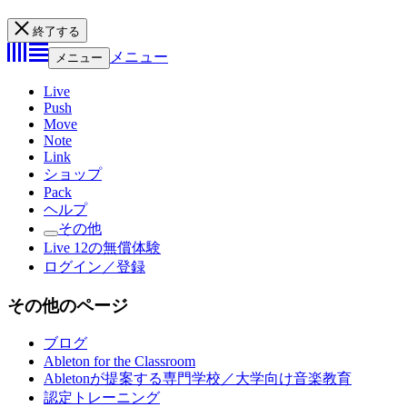
終了する
メニュー
メニュー
Live
Push
Move
Note
Link
ショップ
Pack
ヘルプ
その他
Live 12の無償体験
ログイン／登録
その他のページ
ブログ
Ableton for the Classroom
Abletonが提案する専門学校／大学向け音楽教育
認定トレーニング