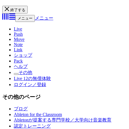
終了する
メニュー
メニュー
Live
Push
Move
Note
Link
ショップ
Pack
ヘルプ
その他
Live 12の無償体験
ログイン／登録
その他のページ
ブログ
Ableton for the Classroom
Abletonが提案する専門学校／大学向け音楽教育
認定トレーニング