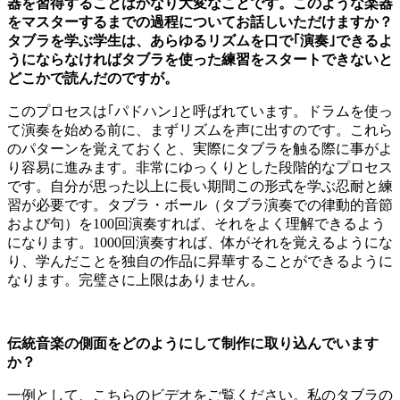
器を習得することはかなり大変なことです。このような楽器
をマスターするまでの過程についてお話しいただけますか？
タブラを学ぶ学生は、あらゆるリズムを口で｢演奏｣できるよ
うにならなければタブラを使った練習をスタートできないと
どこかで読んだのですが。
このプロセスは｢パドハン｣と呼ばれています。ドラムを使っ
て演奏を始める前に、まずリズムを声に出すのです。これら
のパターンを覚えておくと、実際にタブラを触る際に事がよ
り容易に進みます。非常にゆっくりとした段階的なプロセス
です。自分が思った以上に長い期間この形式を学ぶ忍耐と練
習が必要です。タブラ・ボール（タブラ演奏での律動的音節
および句）を100回演奏すれば、それをよく理解できるよう
になります。1000回演奏すれば、体がそれを覚えるようにな
り、学んだことを独自の作品に昇華することができるように
なります。完璧さに上限はありません。
伝統音楽の側面をどのようにして制作に取り込んでいます
か？
一例として、こちらのビデオをご覧ください。私のタブラの