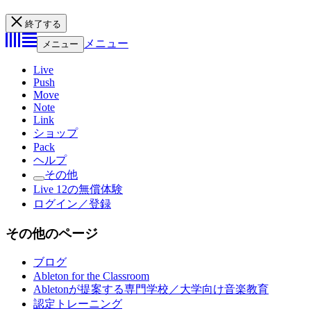
終了する
メニュー
メニュー
Live
Push
Move
Note
Link
ショップ
Pack
ヘルプ
その他
Live 12の無償体験
ログイン／登録
その他のページ
ブログ
Ableton for the Classroom
Abletonが提案する専門学校／大学向け音楽教育
認定トレーニング