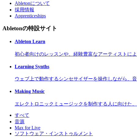
Abletonについて
採用情報
Apprenticeships
Abletonの特設サイト
Ableton Learn
初心者向けのレッスンや、経験豊富なアーティストによ
Learning Synths
ウェブ上で動作するシンセサイザーを操作しながら、音
Making Music
エレクトロニックミュージックを制作する人に向けた、
すべて
音源
Max for Live
ソフトウェア・インストゥルメント