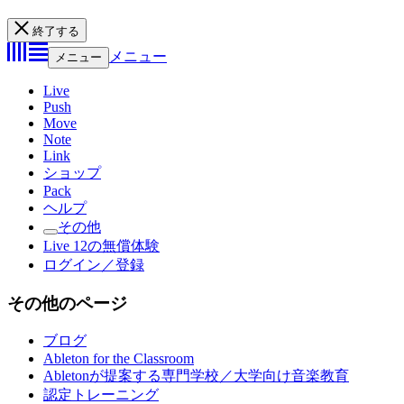
終了する
メニュー
メニュー
Live
Push
Move
Note
Link
ショップ
Pack
ヘルプ
その他
Live 12の無償体験
ログイン／登録
その他のページ
ブログ
Ableton for the Classroom
Abletonが提案する専門学校／大学向け音楽教育
認定トレーニング