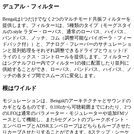
デュアル・フィルター
Bengalは1つだけでなく2つのマルチモード共振フィルターを
提供します。フィルター1は、5種類のタイプ（モーグスタイ
ルの-style ラダー・ローパス、通常のローパス、ハイパス、
バンドパス、ノッチ、コム（調整可能なバイポーラ・フィー
ドバック付））と、アナログ・フレーバーのサチュレーショ
ンと並列処理をそれぞれ調整できるドライブとウェット/ド
ライのミックス・コントロールを提供します。フィルター2
はシグナルフロー内でフィルター1の後に配置したり並列に
供給することができ、ローパス、バンドパス、ハイパス、ノ
ッチの各タイプ間でスムーズに変化します。
根はワイルド
モジュレーションは、Bengalのアーキテクチャとサウンドの
カギとなるものです。0.1Hzから可聴範囲までにわたり、2つ
のLFOは通常のパラメーター・モジュレーターや追加FMソ
ースとして機能し、また6セグメントのブレークポイント・
エンベロープとADSRエンベロープはどちらもループさせた
りカーブさせたりすることができます。8ステップ・シーケ