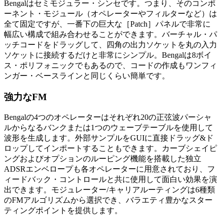
Bengalはセミモジュラー・シンセです。つまり、そのコンポ
ーネント・モジュール（オペレーターやフィルターなど）は
全て固定ですが、一番下の巨大な［Patch］パネルで非常に
幅広い構成で組み合わせることができます。バーチャル・パ
ッチコードをドラッグして、四角の出力ソケットを丸の入力
ソケットに接続するだけと非常にシンプル。Bengalは8ボイ
ス・ポリフォニックでもあるので、コードの作成もワンフィ
ンガー・ベースラインと同じくらい簡単です。
強力なFM
Bengalの4つのオペレーターはそれぞれ20の正弦波パーシャ
ルからなるバンクまたは1つのウェーブテーブルを使用して
波形を生成します。外部サンプルをGUIに直接ドラッグ&ド
ロップしてインポートすることもできます。カーブシェイピ
ングおよびオプションのルーピング機能を搭載した独立
ADSRエンベロープも各オペレーターに用意されており、フ
ィードバック・コントロールと共に使用して面白い効果を演
出できます。モジュレーター/キャリアルーティングは6種類
のFMアルゴリズムから選択でき、バラエティ豊かなスター
ティングポイントを提供します。