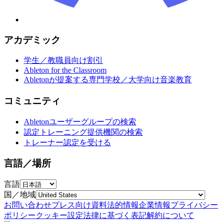
アカデミック
学生／教職員向け割引
Ableton for the Classroom
Abletonが提案する専門学校／大学向け音楽教育
コミュニティ
Abletonユーザーグループの検索
認定トレーニング提供機関の検索
トレーナー認定を受ける
言語／場所
言語
国／地域
お問い合わせ
プレス向け資料
法的情報
企業情報
プライバシー
ポリシー
クッキー設定
法律に基づく表記
解約について