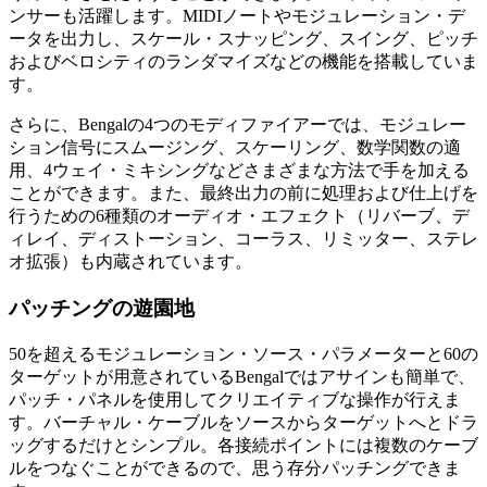
ンサーも活躍します。MIDIノートやモジュレーション・デ
ータを出力し、スケール・スナッピング、スイング、ピッチ
およびベロシティのランダマイズなどの機能を搭載していま
す。
さらに、Bengalの4つのモディファイアーでは、モジュレー
ション信号にスムージング、スケーリング、数学関数の適
用、4ウェイ・ミキシングなどさまざまな方法で手を加える
ことができます。また、最終出力の前に処理および仕上げを
行うための6種類のオーディオ・エフェクト（リバーブ、デ
ィレイ、ディストーション、コーラス、リミッター、ステレ
オ拡張）も内蔵されています。
パッチングの遊園地
50を超えるモジュレーション・ソース・パラメーターと60の
ターゲットが用意されているBengalではアサインも簡単で、
パッチ・パネルを使用してクリエイティブな操作が行えま
す。バーチャル・ケーブルをソースからターゲットへとドラ
ッグするだけとシンプル。各接続ポイントには複数のケーブ
ルをつなぐことができるので、思う存分パッチングできま