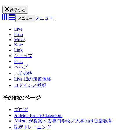
終了する
メニュー
メニュー
Live
Push
Move
Note
Link
ショップ
Pack
ヘルプ
その他
Live 12の無償体験
ログイン／登録
その他のページ
ブログ
Ableton for the Classroom
Abletonが提案する専門学校／大学向け音楽教育
認定トレーニング