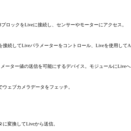
ム®EV3ブロックをLiveに接続し、センサーやモーターにアクセス。
を接続してLiveパラメーターをコントロール、Liveを使用してA
inoモジュールへの連続パラメーター値の送信を可能にするデバイス。モジュー
目的でウェブカメラデータをフェッチ。
ータに変換してLiveから送信。