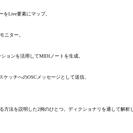
ーラーをLive要素にマップ。
利なモニター。
scアプリケーションを活用してMIDIノートを生成。
essingスケッチへのOSCメッセージとして送信。
からフェッチする方法を説明した2例のひとつ。ディクショナリを通し