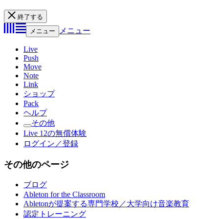
終了する
メニュー
メニュー
Live
Push
Move
Note
Link
ショップ
Pack
ヘルプ
その他
Live 12の無償体験
ログイン／登録
その他のページ
ブログ
Ableton for the Classroom
Abletonが提案する専門学校／大学向け音楽教育
認定トレーニング