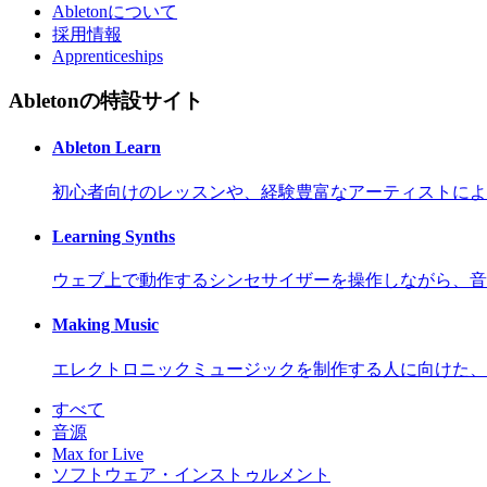
Abletonについて
採用情報
Apprenticeships
Abletonの特設サイト
Ableton Learn
初心者向けのレッスンや、経験豊富なアーティストによ
Learning Synths
ウェブ上で動作するシンセサイザーを操作しながら、音
Making Music
エレクトロニックミュージックを制作する人に向けた、
すべて
音源
Max for Live
ソフトウェア・インストゥルメント