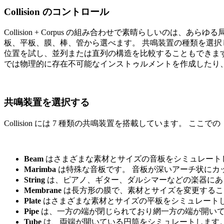
Collision のコントロール
Collision + Corpus の組み合わせで素晴らしい
板、平板、膜、棒、管から選べます。 共鳴装置の種類を選択
位置を試し、並列または直列の構造を比較することもできます
では物理的に存在不可能なインストゥルメントを作成したり
共鳴装置を選択する
Collision には 7 種類の共鳴装置を搭載しています
Beam
はさまざまな素材とサイズの音板をシミュレート
Marimba
は特殊な音板です。 音板が深いアーチ状にカ
String
は、ピアノ、ギター、ダルシマーなどの楽器にあ
Membrane
は長方形の膜で、素材とサイズを変更するこ
Plate
はさまざまな素材とサイズの平板をシミュレート
Pipe
は、一方の端が閉じられており網一方の端が開いてい
Tube
は、両端が開いている円筒をシミュレートします