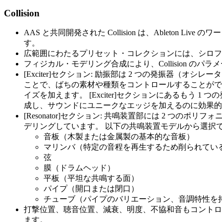
Collision
AAS と共同開発された Collision は、Ablet
す。
広範囲にわたるプリセット・コレクションには、シロフ
フィジカル・モデリング合成により、Collision の
[Exciter]セクション: 励振部は 2 つの発振器
ことで、ばちの素材や種類をコントロールすることがで
イズを加えます。 [Exciter]セクションにあるも
成し、サウンドにユニークなエッジを加えるのに効果的
[Resonator]セクション: 共鳴装置部には 2 
デリングしています。 以下の共鳴装置モデルから選択
音板（木製または金属製の基本的な音板）
マリンバ（特定の音程を再生するため削られてい
弦
膜（ドラムヘッド）
平板（平坦な共鳴する面）
パイプ（開口または閉口）
チューブ（パイプのバリエーション、音調特性を
打撃位置、聴音位置、減衰、明度、不協和音もコントロ
ます。