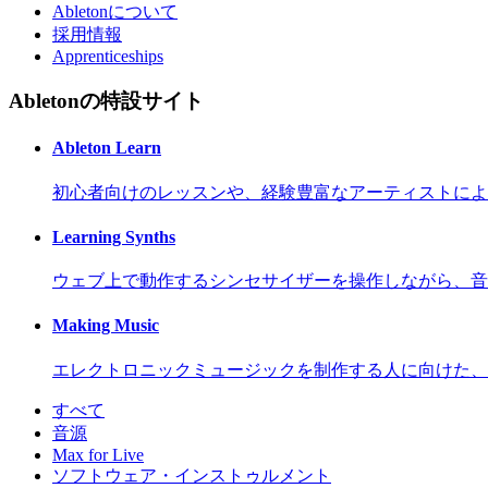
Abletonについて
採用情報
Apprenticeships
Abletonの特設サイト
Ableton Learn
初心者向けのレッスンや、経験豊富なアーティストによ
Learning Synths
ウェブ上で動作するシンセサイザーを操作しながら、音
Making Music
エレクトロニックミュージックを制作する人に向けた、
すべて
音源
Max for Live
ソフトウェア・インストゥルメント