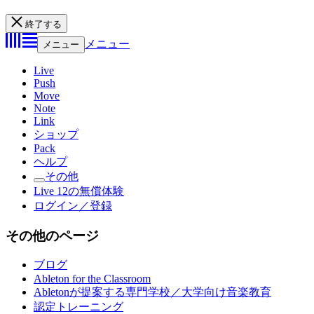
終了する
メニュー
メニュー
Live
Push
Move
Note
Link
ショップ
Pack
ヘルプ
その他
Live 12の無償体験
ログイン／登録
その他のページ
ブログ
Ableton for the Classroom
Abletonが提案する専門学校／大学向け音楽教育
認定トレーニング