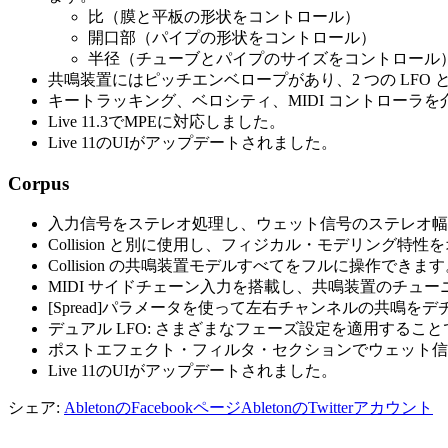
比（膜と平板の形状をコントロール）
開口部（パイプの形状をコントロール）
半径（チューブとパイプのサイズをコントロール
共鳴装置にはピッチエンベロープがあり、2 つの LF
キートラッキング、ベロシティ、MIDI コントロー
Live 11.3でMPEに対応しました。
Live 11のUIがアップデートされました。
Corpus
入力信号をステレオ処理し、ウェット信号のステレオ幅
Collision と別に使用し、フィジカル・モデリング
Collision の共鳴装置モデルすべてをフルに操作できま
MIDI サイドチェーン入力を搭載し、共鳴装置のチュ
[Spread]パラメータを使って左右チャンネルの共鳴を
デュアル LFO: さまざまなフェーズ設定を適用する
ポストエフェクト・フィルタ・セクションでウェット信
Live 11のUIがアップデートされました。
シェア:
AbletonのFacebookページ
AbletonのTwitterアカウント