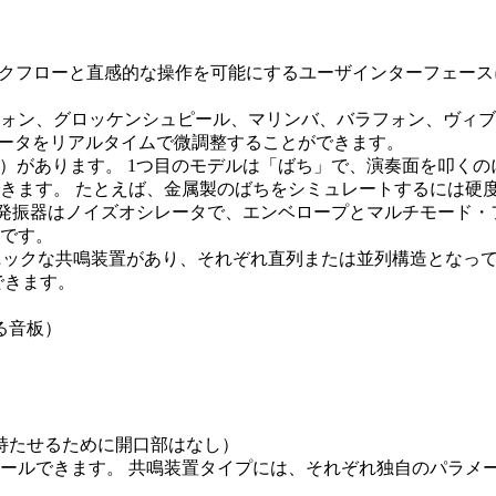
on Live のワークフローと直感的な操作を可能にするユーザイン
ォン、グロッケンシュピール、マリンバ、バラフォン、ヴィブ
パラメータをリアルタイムで微調整することができます。
（オシレータ）があります。 1つ目のモデルは「ばち」で、演奏面を
きます。 たとえば、金属製のばちをシミュレートするには硬
う 1 つの発振器はノイズオシレータで、エンベロープとマルチモー
です。
つのポリフォニックな共鳴装置があり、それぞれ直列または並列構造と
できます。
る音板）
持たせるために開口部はなし）
ールできます。 共鳴装置タイプには、それぞれ独自のパラメ