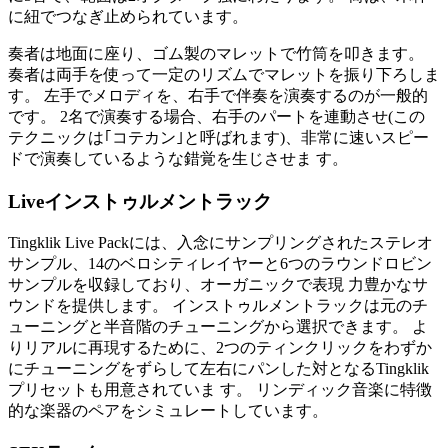
に紐でつなぎ止められています。
奏者は地面に座り、ゴム製のマレットで竹筒を叩きます。
奏者は両手を使って一定のリズムでマレットを振り下ろしま
す。 左手でメロディを、右手で伴奏を演奏するのが一般的
です。 2名で演奏する場合、右手のパートを連動させ(この
テクニックは｢コテカン｣と呼ばれます)、非常に速いスピー
ドで演奏しているような錯覚を生じさせま す。
Liveインストゥルメントラック
Tingklik Live Packには、入念にサンプリングされたステレオ
サンプル、14のベロシティレイヤーと6つのラウンドロビン
サンプルを収録しており、オーガニックで表現 力豊かなサ
ウンドを提供します。 インストゥルメントラックは元のチ
ューニングと半音階のチューニングから選択できます。 よ
りリアルに再現するために、2つのティンクリックをわずか
にチューニングをずらして左右にパンした対となるTingklik
プリセットも用意されていま す。 リンディック音楽に特徴
的な楽器のペアをシミュレートしています。