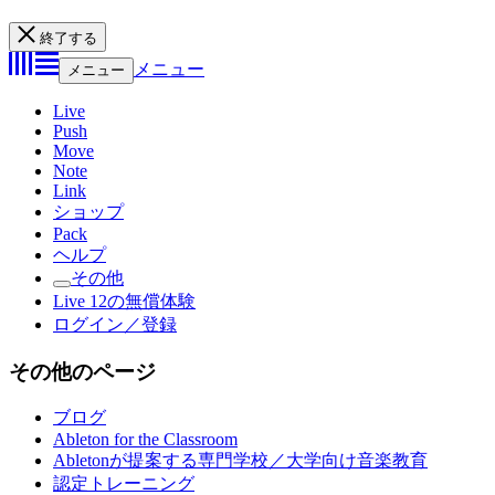
終了する
メニュー
メニュー
Live
Push
Move
Note
Link
ショップ
Pack
ヘルプ
その他
Live 12の無償体験
ログイン／登録
その他のページ
ブログ
Ableton for the Classroom
Abletonが提案する専門学校／大学向け音楽教育
認定トレーニング