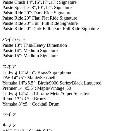
Paiste Crash 14",16",17",18": Signature
Paiste Splashes 8",10",12": Signature
Paiste Ride 20": Dark Ride Signature
Paiste Ride 20" Flat: Flat Ride Signature
Paiste Ride 20" Full: Full Ride Signature
Paiste Ride 20" Dark Full: Dark Full Ride Signature
ハイハット
Paiste 13": Thin/Heavy Dimension
Paiste 14": Medium Signature
Paiste 15": Medium Signature
スネア
Ludwig 14"x6.5": Brass/Supraphonic
DW 14"x5": Maple/Seashell
Yamaha 14"x5.5": Birch/9000 Series/Black Laquered
Premier 14"x5.5": Maple/Vintage '50
Ludwig 14"x5": Chrome Metal/Super Sensitive
Remo 13"x3.5": Bronze
Yamaha 8"x5": Cocktail Drum
マイク
キック