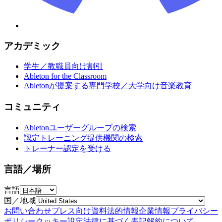
アカデミック
学生／教職員向け割引
Ableton for the Classroom
Abletonが提案する専門学校／大学向け音楽教育
コミュニティ
Abletonユーザーグループの検索
認定トレーニング提供機関の検索
トレーナー認定を受ける
言語／場所
言語
国／地域
お問い合わせ
プレス向け資料
法的情報
企業情報
プライバシー
ポリシー
クッキー設定
法律に基づく表記
解約について