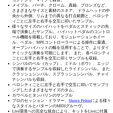
メイプル、バーチ、クローム、真鍮、ブロンズなど、
さまざまなサイズと素材のスネア。 ドラムヘッドの中
央から外側、リムまでの異なる打点範囲と、ベロシテ
ィごとに左手と右手を交互に叩いたサンプル。
様々なサイズのハイハットをペダルとスティックの先
端で演奏したサンプル。 ハイハットペダルのコントロ
ール機能を搭載しており、モジュレーションホイー
ル、ペダル、MPEコントローラーによる操作に最適。
オープンハイハットの幅を活用することで、よりダイ
ナミックな演奏を可能にします。 また、各ベロシティ
ごとに左手と右手を交互に叩くサンプルも収録。
シンバルのベル（カップ）、ミドル（ボウ）、エッジ
で演奏するサンプルを収録したライドシンバル。 また
クラッシュシンバル、スプラッシュシンバル、チャイ
ナシンバルも収録。
ベロシティごとに左手と右手で交互に叩いてサンプリ
ングしたさまざまなサイズのタム。
カウベルとタンバリンのサンプル
プロのセッション・ドラマー、
Shawn Pelton
による様々
なスタイルとパターンのMIDIグルーヴ。
Live環境への完全な統合により、キットをLiveに付属