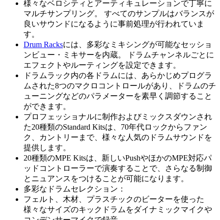
様々なベロシティとアーティキュレーションで丁寧に
マルチサンプリング。 すべてのサンプルはバランスが
良いサウンドになるように事前処理が行われていま
す。
Drum Racks
には、多彩なミキシングが可能なセッショ
ンビュー・ミキサーを内蔵。 ドラムチャンネルごとに
エフェクトやルーティングを設定できます。
ドラムラック内の各ドラムには、あらかじめプログラ
ムされた8つのマクロコントロールがあり、ドラムのチ
ューニングなどのパラメーターを素早く調節すること
ができます。
プロフェッショナルに制作およびミックスダウンされ
た20種類のStandard Kitsは、70年代ロックからファン
ク、カントリーまで、様々な人気のドラムサウンドを
提供します。
20種類のMPE Kitsは、新しいPushやほかのMPE対応パ
ッドコントローラーで演奏することで、さらなる制御
とニュアンスをつけることが可能になります。
多彩なドラムセレクション：
フェルト、木材、プラスチックのビーターを使った
様々なサイズのキックドラムをダイナミックマイクや
コンデンサーマイクで録音。