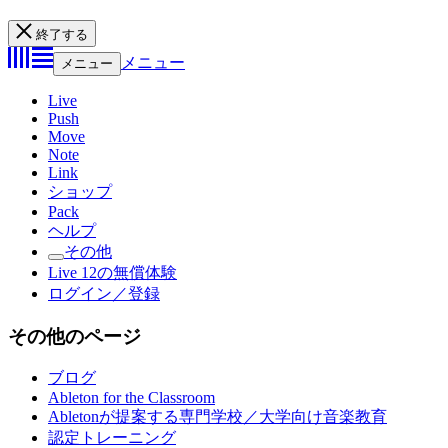
終了する
メニュー
メニュー
Live
Push
Move
Note
Link
ショップ
Pack
ヘルプ
その他
Live 12の無償体験
ログイン／登録
その他のページ
ブログ
Ableton for the Classroom
Abletonが提案する専門学校／大学向け音楽教育
認定トレーニング