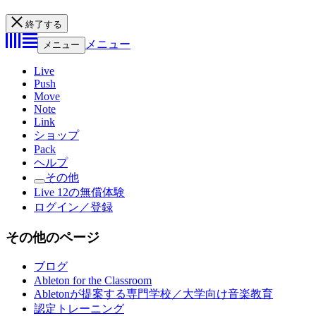
終了する
メニュー
メニュー
Live
Push
Move
Note
Link
ショップ
Pack
ヘルプ
その他
Live 12の無償体験
ログイン／登録
その他のページ
ブログ
Ableton for the Classroom
Abletonが提案する専門学校／大学向け音楽教育
認定トレーニング