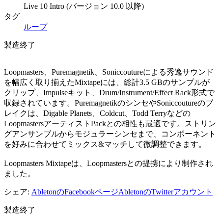
Live 10 Intro (バージョン 10.0 以降)
タグ
ループ
製造終了
Loopmasters、Puremagnetik、Soniccoutureによる秀逸サウンド
を幅広く取り揃えたMixtapeには、総計3.5 GBのサンプルが
クリップ、Impulseキット、Drum/Instrument/Effect Rack形式で
収録されています。PuremagnetikのシンセやSoniccoutureのブ
レイクは、Digable Planets、Coldcut、Todd Terryなどの
LoopmastersアーティストPackとの相性も最適です。ストリン
グアンサンブルからモジュラーシンセまで、コンポーネント
を好みに合わせてミックス&マッチして微調整できます。
Loopmasters Mixtapeは、Loopmastersとの提携により制作され
ました。
シェア:
AbletonのFacebookページ
AbletonのTwitterアカウント
製造終了