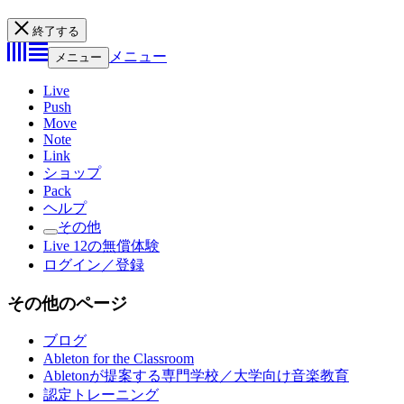
終了する
メニュー
メニュー
Live
Push
Move
Note
Link
ショップ
Pack
ヘルプ
その他
Live 12の無償体験
ログイン／登録
その他のページ
ブログ
Ableton for the Classroom
Abletonが提案する専門学校／大学向け音楽教育
認定トレーニング