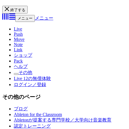
終了する
メニュー
メニュー
Live
Push
Move
Note
Link
ショップ
Pack
ヘルプ
その他
Live 12の無償体験
ログイン／登録
その他のページ
ブログ
Ableton for the Classroom
Abletonが提案する専門学校／大学向け音楽教育
認定トレーニング