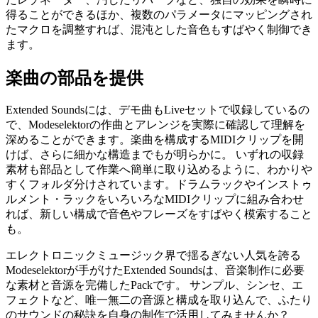
得ることができるほか、複数のパラメータにマッピングされ
たマクロを調整すれば、混沌とした音色もすばやく制御でき
ます。
楽曲の部品を提供
Extended Soundsには、デモ曲もLiveセットで収録しているの
で、Modeselektorの作曲とアレンジを実際に確認して理解を
深めることができます。楽曲を構成するMIDIクリップを開
けば、さらに細かな構造までもが明らかに。 いずれの収録
素材も部品として作業へ簡単に取り込めるように、わかりや
すくフォルダ分けされています。ドラムラックやインストゥ
ルメント・ラックをいろいろなMIDIクリップに組み合わせ
れば、新しい構成で音色やフレーズをすばやく模索すること
も。
エレクトロニックミュージック界で揺るぎない人気を誇る
Modeselektorが手がけたExtended Soundsは、音楽制作に必要
な素材と音源を完備したPackです。 サンプル、シンセ、エ
フェクトなど、唯一無二の音源と構成を取り込んで、ふたり
のサウンドの秘訣を自身の制作で活用してみませんか？