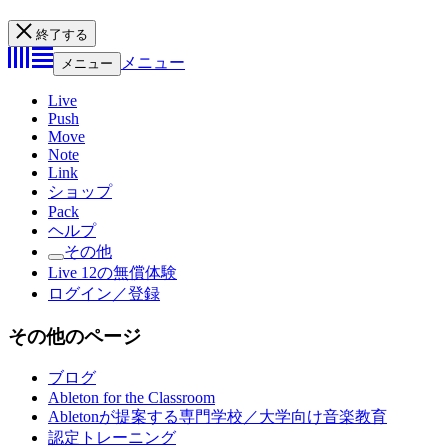
終了する
メニュー
メニュー
Live
Push
Move
Note
Link
ショップ
Pack
ヘルプ
その他
Live 12の無償体験
ログイン／登録
その他のページ
ブログ
Ableton for the Classroom
Abletonが提案する専門学校／大学向け音楽教育
認定トレーニング