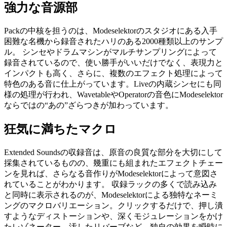
強力な音源部
Packの中核を担うのは、Modeselektorのスタジオにある入手
困難な名機から録音されたハリのある2000種類以上のサンプ
ル。 シンセやドラムマシンがマルチサンプリングによって
録音されているので、使い勝手がいいだけでなく、表現力と
インパクトも高く、さらに、複数のエフェクト処理によって
特色のある音に仕上がっています。Liveの内蔵シンセにも同
様の処理が行われ、WavetableやOperatorの音色にModeselektor
ならではの“あの”ざらつきが加わっています。
狂気に満ちたマクロ
Extended Soundsの収録音は、原音の良質な部分を大切にして
採集されているものの、幾重にも組まれたエフェクトチェー
ンを見れば、さらなる音作りがModeselektorによって意図さ
れていることがわかります。 収録ラックの多くで読み込み
と同時に表示されるのが、Modeselektorによる独特なネーミ
ングのマクロバリエーション。クリックするだけで、押し潰
すようなディストーションや、深くモジュレーションをかけ
たレゾネーター、汚したリバーブなど、独自の効果を瞬時に