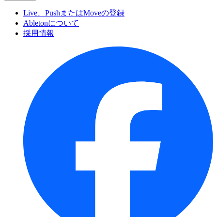
Live、PushまたはMoveの登録
Abletonについて
採用情報