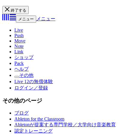
終了する
メニュー
メニュー
Live
Push
Move
Note
Link
ショップ
Pack
ヘルプ
その他
Live 12の無償体験
ログイン／登録
その他のページ
ブログ
Ableton for the Classroom
Abletonが提案する専門学校／大学向け音楽教育
認定トレーニング