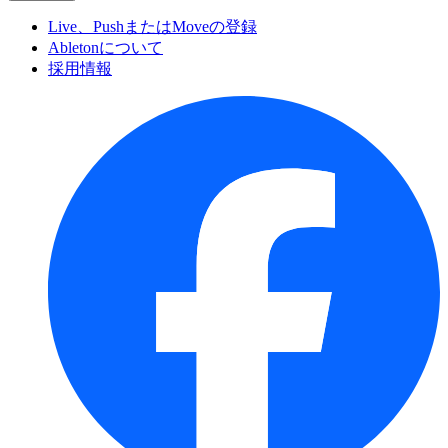
Live、PushまたはMoveの登録
Abletonについて
採用情報