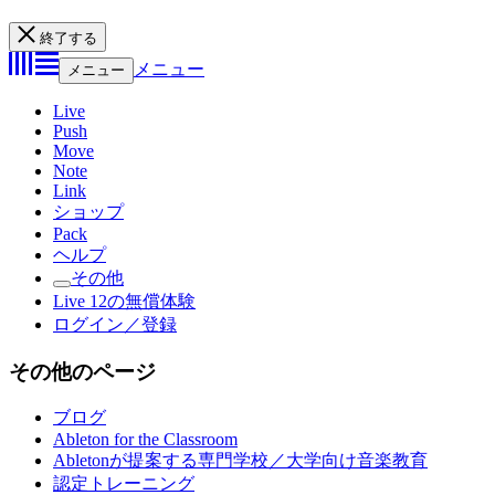
終了する
メニュー
メニュー
Live
Push
Move
Note
Link
ショップ
Pack
ヘルプ
その他
Live 12の無償体験
ログイン／登録
その他のページ
ブログ
Ableton for the Classroom
Abletonが提案する専門学校／大学向け音楽教育
認定トレーニング