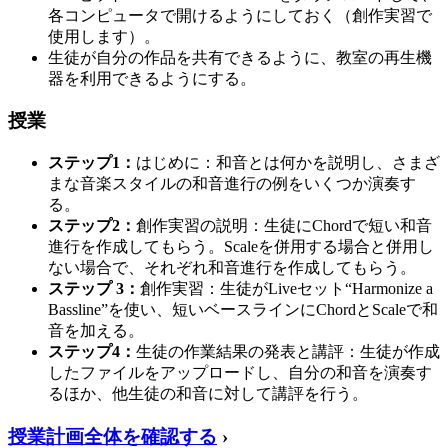
各コンピュータで開けるようにしておく（創作実習で
使用します）。
生徒が自分の作品を共有できるように、教室の再生機
器を利用できるようにする。
授業
ステップ1：
はじめに：和音とは何かを説明し、さまざ
まな音楽スタイルの和音進行の例をいくつか演奏す
る。
ステップ2：
創作実習の説明：生徒にChordで短い和音
進行を作成してもらう。Scaleを併用する場合と併用し
ない場合で、それぞれ和音進行を作成してもらう。
ステップ 3：
創作実習：生徒がLiveセット“Harmonize a
Bassline”を使い、短いベースラインにChordとScaleで和
音を加える。
ステップ4：
生徒の作業結果の発表と講評：生徒が作成
したファイルをアップロードし、自分の和音を演奏す
るほか、他生徒の和音に対して講評を行う。
授業計画全体を確認する
›