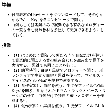
準備
付属教材のLiveセットをダウンロードして、そのなか
から“White Key”を各コンピュータで開く。
白鍵もしくは黒鍵のみで演奏できる有名なメロディー
の一覧を含む発展教材を参照して実演できるようにし
ておく。
授業
（1）
はじめに：音階って何だろう？ 白鍵だけを弾い
て音楽的に聞こえる音の組み合わせを生み出す様子を
実演する。 黒鍵でも同じことを行う。
（2）
練習時間：白鍵と黒鍵でメロディーを聞く。 ボ
ランティアで生徒が白鍵と黒鍵を使って、マイルス・
デイビスの“So What”を即興で演奏する。
（3）
創作実習1： 白鍵を使う。生徒がファイル“White
Keys”を開き、用意されたドラムトラックとベーストラ
ックにのせて、白鍵だけで独自の短いメロディーを作
成する* 。
（4）
創作実習2： 黒鍵を使う。生徒がファイル“Black