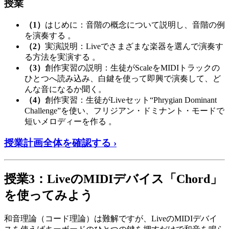
授業
（1）
はじめに：音階の概念について説明し、音階の例
を演奏する 。
（2）
実演説明：Liveでさまざまな楽器を選んで演奏す
る方法を実演する 。
（3）
創作実習の説明：生徒がScaleをMIDIトラックの
ひとつへ読み込み、白鍵を使って即興で演奏して、ど
んな音になるか聞く。
（4）
創作実習：生徒がLiveセット“Phrygian Dominant
Challenge”を使い、フリジアン・ドミナント・モードで
短いメロディーを作る 。
授業計画全体を確認する ›
授業3：LiveのMIDIデバイス「Chord」
を使ってみよう
和音理論（コード理論）は難解ですが、LiveのMIDIデバイ