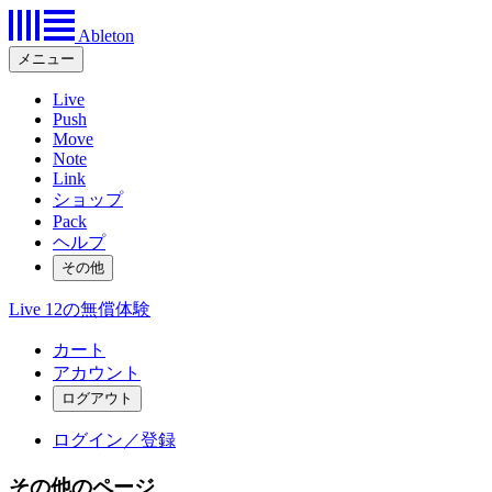
Ableton
メニュー
Live
Push
Move
Note
Link
ショップ
Pack
ヘルプ
その他
Live 12の無償体験
カート
アカウント
ログイン／登録
その他のページ