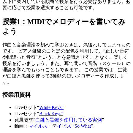
以下に案内している順番で授業を行う必要はありません。必
要に応じて授業を選択することも可能です。
授業1：MIDIでメロディーを書いてみ
よう
作曲と音楽理論を初めて学ぶときは、気後れしてしまうもの
です。 ピアノ鍵盤の白と黒の配色を利用して、“正しい音符
や間違った音符”ということを意識させることなく、楽しく
授業を行いましょう。また、耳で聞いて音階（スケール）の
理論を学んでもらうこともできます。 この授業では、生徒
が白鍵と黒鍵を使って2種類の短いメロディーを作成しま
す。
授業用資料
Liveセット“
White Keys”
Liveセット“
Black Keys”
発展教材“
白鍵と黒鍵を使用している実例
”
動画：
マイルス・デイビス “So What”