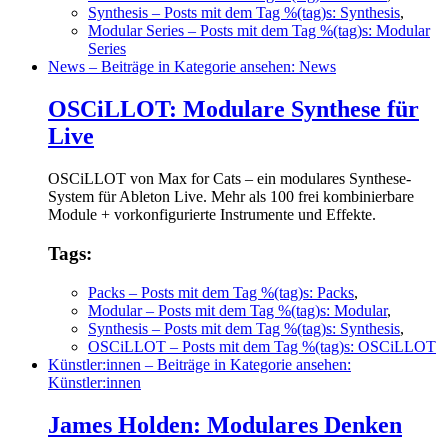
Synthesis
– Posts mit dem Tag %(tag)s: Synthesis
,
Modular Series
– Posts mit dem Tag %(tag)s: Modular
Series
News
– Beiträge in Kategorie ansehen: News
OSCiLLOT: Modulare Synthese für
Live
OSCiLLOT von Max for Cats – ein modulares Synthese-
System für Ableton Live. Mehr als 100 frei kombinierbare
Module + vorkonfigurierte Instrumente und Effekte.
Tags:
Packs
– Posts mit dem Tag %(tag)s: Packs
,
Modular
– Posts mit dem Tag %(tag)s: Modular
,
Synthesis
– Posts mit dem Tag %(tag)s: Synthesis
,
OSCiLLOT
– Posts mit dem Tag %(tag)s: OSCiLLOT
Künstler:innen
– Beiträge in Kategorie ansehen:
Künstler:innen
James Holden: Modulares Denken