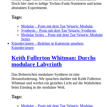
Doch hier sind es luftige Techno-Funk-Nummern und keine
abstrakten Experimente.
Tags:
Modular
– Posts mit dem Tag %(tag)s: Modular
,
Synthesis
– Posts mit dem Tag %(tag)s: Synthesis
,
Modular Series
– Posts mit dem Tag %(tag)s: Modular
Series
Künstler:innen
– Beiträge in Kategorie ansehen:
Künstler:innen
Keith Fullerton Whitman: Durchs
modulare Labyrinth
Das Beherrschen modularer Synthese ist eine
Herausforderung. Wir sprachen darüber mit Keith Fullerton
Whitman und werfen ein gezieltes Licht auf die Wahrheiten
beim Einstieg in die modulare Welt.
Tags:
Modular
– Posts mit dem Tag %(tag)s: Modular
,