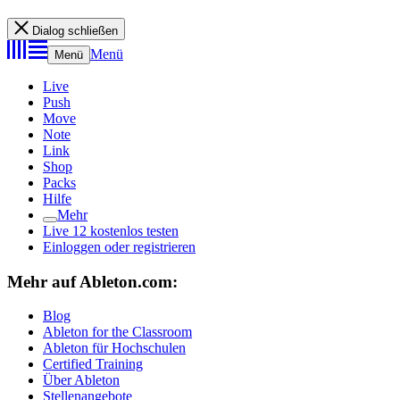
Dialog schließen
Menü
Menü
Live
Push
Move
Note
Link
Shop
Packs
Hilfe
Mehr
Live 12 kostenlos testen
Einloggen oder registrieren
Mehr auf Ableton.com:
Blog
Ableton for the Classroom
Ableton für Hochschulen
Certified Training
Über Ableton
Stellenangebote