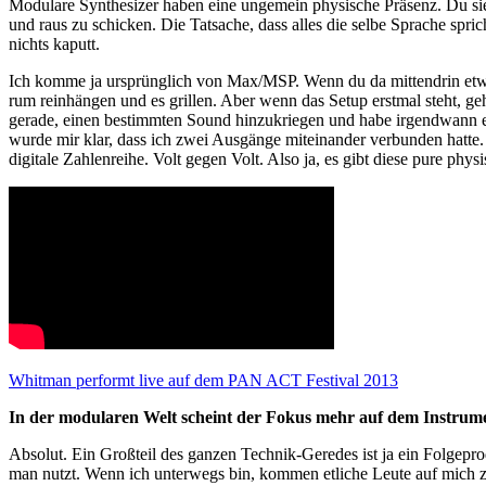
Modulare Synthesizer haben eine ungemein physische Präsenz. Du sieh
und raus zu schicken. Die Tatsache, dass alles die selbe Sprache spri
nichts kaputt.
Ich komme ja ursprünglich von Max/MSP. Wenn du da mittendrin etwas
rum reinhängen und es grillen. Aber wenn das Setup erstmal steht, ge
gerade, einen bestimmten Sound hinzukriegen und habe irgendwann ei
wurde mir klar, dass ich zwei Ausgänge miteinander verbunden hatte. 
digitale Zahlenreihe. Volt gegen Volt. Also ja, es gibt diese pure phys
Whitman performt live auf dem PAN ACT Festival 2013
In der modularen Welt scheint der Fokus mehr auf dem Instrumen
Absolut. Ein Großteil des ganzen Technik-Geredes ist ja ein Folgep
man nutzt. Wenn ich unterwegs bin, kommen etliche Leute auf mich zu 