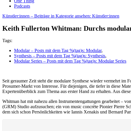
One Thing
Podcasts
Künstler:innen
– Beiträge in Kategorie ansehen: Künstler:innen
Keith Fullerton Whitman: Durchs modula
Tags:
Modular
– Posts mit dem Tag %(tag)s: Modular
,
Synthesis
– Posts mit dem Tag %(tag)s: Synthesis
,
Modular Series
– Posts mit dem Tag %(tag)s: Modular Series
Seit geraumer Zeit steht die modulare Synthese wieder vermehrt im F
Prosumer-Markt von Interesse. Für diejenigen, die tiefer in diese Ma
Expertenüberblick zum Thema aus erster Hand zu erhalten. Aus diese
Whitman hat mit nahezu allen Instrumentengattungen gearbeitet – vo
(GRM) Studio aufzusuchen; ein von
music concrète Pionier Pierre S
dem sich schon Persönlichkeiten wie Iannis Xenakis und Bernard Par