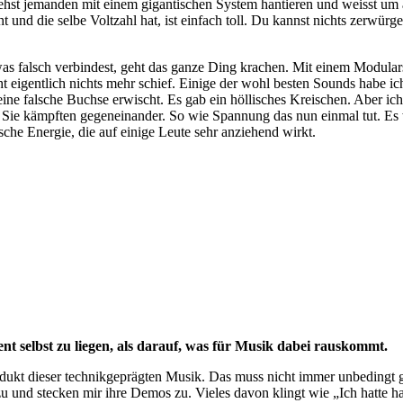
st jemanden mit einem gigantischen System hantieren und weisst um all
cht und die selbe Voltzahl hat, ist einfach toll. Du kannst nichts zerw
 falsch verbindest, geht das ganze Ding krachen. Mit einem Modularsy
ht eigentlich nichts mehr schief. Einige der wohl besten Sounds habe 
ne falsche Buchse erwischt. Es gab ein höllisches Kreischen. Aber ich
Sie kämpften gegeneinander. So wie Spannung das nun einmal tut. Es war
ische Energie, die auf einige Leute sehr anziehend wirkt.
t selbst zu liegen, als darauf, was für Musik dabei rauskommt.
rodukt dieser technikgeprägten Musik. Das muss nicht immer unbedingt 
und stecken mir ihre Demos zu. Vieles davon klingt wie „Ich hatte hal