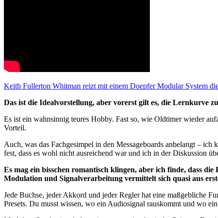
Keith Fullerton Whitman reizt mit einem Doepfer Modular System di
Das ist die Idealvorstellung, aber vorerst gilt es, die Lernkurve
Es ist ein wahnsinnig teures Hobby. Fast so, wie Oldtimer wieder aufz
Vorteil.
Auch, was das Fachgesimpel in den Messageboards anbelangt – ich kom
fest, dass es wohl nicht ausreichend war und ich in der Diskussion ü
Es mag ein bisschen romantisch klingen, aber ich finde, dass die 
Modulation und Signalverarbeitung vermittelt sich quasi aus ers
Jede Buchse,
jeder Akkord und jeder Regler hat eine maßgebliche Funk
Presets. Du musst wissen, wo ein Audiosignal rauskommt und wo ein S