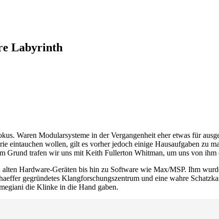
re Labyrinth
okus. Waren Modularsysteme in der Vergangenheit eher etwas für ausge
terie eintauchen wollen, gilt es vorher jedoch einige Hausaufgaben zu 
m Grund trafen wir uns mit Keith Fullerton Whitman, um uns von ihm d
n alten Hardware-Geräten bis hin zu Software wie Max/MSP. Ihm wurde
chaeffer gegründetes Klangforschungszentrum und eine wahre Schatzkam
megiani die Klinke in die Hand gaben.