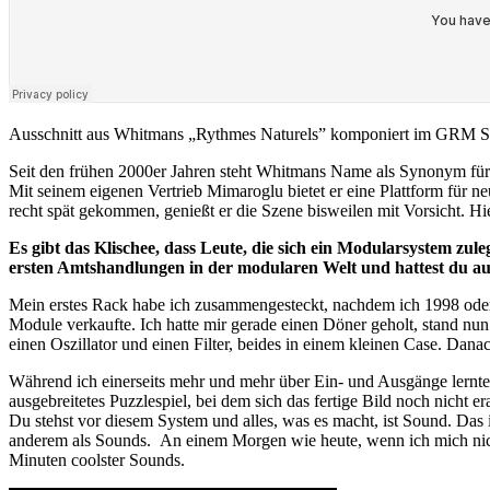
Ausschnitt aus Whitmans „Rythmes Naturels” komponiert im GRM S
Seit den frühen 2000er Jahren steht Whitmans Name als Synonym für 
Mit seinem eigenen Vertrieb Mimaroglu bietet er eine Plattform für 
recht spät gekommen, genießt er die Szene bisweilen mit Vorsicht. H
Es gibt das Klischee, dass Leute, die sich ein Modularsystem zul
ersten Amtshandlungen in der modularen Welt und hattest du auc
Mein erstes Rack habe ich zusammengesteckt, nachdem ich 1998 oder 
Module verkaufte. Ich hatte mir gerade einen Döner geholt, stand nu
einen Oszillator und einen Filter, beides in einem kleinen Case. Dan
Während ich einerseits mehr und mehr über Ein- und Ausgänge lernte,
ausgebreitetes Puzzlespiel, bei dem sich das fertige Bild noch nicht 
Du stehst vor diesem System und alles, was es macht, ist Sound. Das
anderem als Sounds. An einem Morgen wie heute, wenn ich mich nicht 
Minuten coolster Sounds.