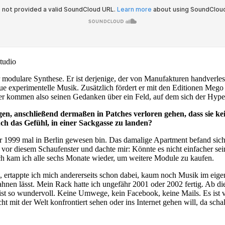
tudio
modulare Synthese. Er ist derjenige, der von Manufakturen handverles
neue experimentelle Musik. Zusätzlich fördert er mit den Editionen M
ier kommen also seinen Gedanken über ein Feld, auf dem sich der Hype 
egen, anschließend dermaßen in Patches verloren gehen, dass sie k
h das Gefühl, in einer Sackgasse zu landen?
1999 mal in Berlin gewesen bin. Das damalige Apartment befand sich i
n vor diesem Schaufenster und dachte mir:
Könnte es nicht einfacher se
ach kam ich alle sechs Monate wieder, um weitere Module zu kaufen.
 ertappte ich mich andererseits schon dabei, kaum noch Musik im eigen
erahnen lässt. Mein Rack hatte ich ungefähr 2001 oder 2002 fertig. Ab 
 ist so wundervoll. Keine Umwege, kein Facebook, keine Mails. Es ist 
mit der Welt konfrontiert sehen oder ins Internet gehen will, da scha