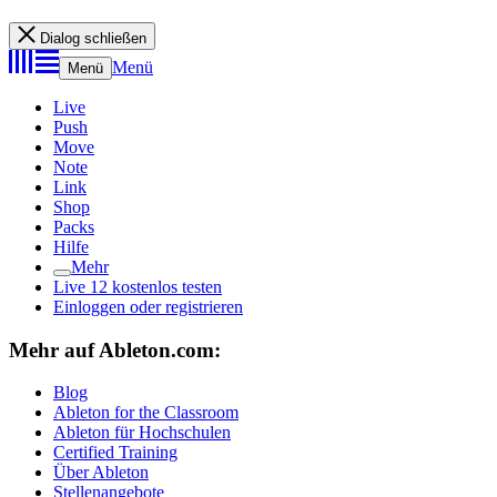
Dialog schließen
Menü
Menü
Live
Push
Move
Note
Link
Shop
Packs
Hilfe
Mehr
Live 12 kostenlos testen
Einloggen oder registrieren
Mehr auf Ableton.com:
Blog
Ableton for the Classroom
Ableton für Hochschulen
Certified Training
Über Ableton
Stellenangebote