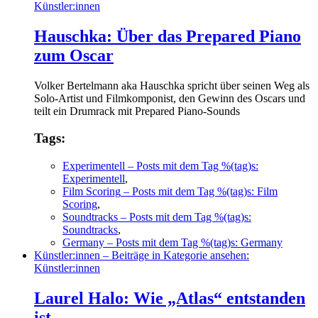
Künstler:innen
Hauschka: Über das Prepared Piano
zum Oscar
Volker Bertelmann aka Hauschka spricht über seinen Weg als
Solo-Artist und Filmkomponist, den Gewinn des Oscars und
teilt ein Drumrack mit Prepared Piano-Sounds
Tags:
Experimentell
– Posts mit dem Tag %(tag)s:
Experimentell
,
Film Scoring
– Posts mit dem Tag %(tag)s: Film
Scoring
,
Soundtracks
– Posts mit dem Tag %(tag)s:
Soundtracks
,
Germany
– Posts mit dem Tag %(tag)s: Germany
Künstler:innen
– Beiträge in Kategorie ansehen:
Künstler:innen
Laurel Halo: Wie „Atlas“ entstanden
ist