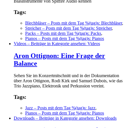
Blasinstrumente von Spitfire Audio kennen
Tags:
Blechbläser
– Posts mit dem Tag %(tag)s: Blechbläser
,
Streicher
– Posts mit dem Tag %(tag)s: Streicher
,
Packs
– Posts mit dem Tag %(tag)s: Packs
,
Pianos
– Posts mit dem Tag %(tag)s: Pianos
Videos
– Beiträge in Kategorie ansehen: Videos
Aron Ottignon: Eine Frage der
Balance
Sehen Sie im Konzertmitschnitt und in der Dokumentation
über Aron Ottignon, Rodi Kirk und Samuel Dubois, wie das
Trio Jazzpiano, Elektronik und Perkussion vereint.
Tags:
Jazz
– Posts mit dem Tag %(tag)s: Jazz
,
Pianos
– Posts mit dem Tag %(tag)s: Pianos
Downloads
– Beiträge in Kategorie ansehen: Downloads