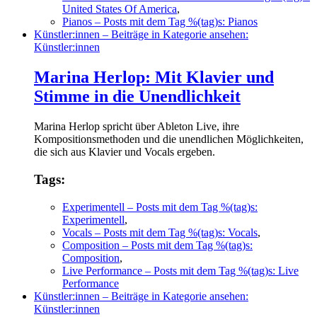
United States Of America
,
Pianos
– Posts mit dem Tag %(tag)s: Pianos
Künstler:innen
– Beiträge in Kategorie ansehen:
Künstler:innen
Marina Herlop: Mit Klavier und
Stimme in die Unendlichkeit
Marina Herlop spricht über Ableton Live, ihre
Kompositionsmethoden und die unendlichen Möglichkeiten,
die sich aus Klavier und Vocals ergeben.
Tags:
Experimentell
– Posts mit dem Tag %(tag)s:
Experimentell
,
Vocals
– Posts mit dem Tag %(tag)s: Vocals
,
Composition
– Posts mit dem Tag %(tag)s:
Composition
,
Live Performance
– Posts mit dem Tag %(tag)s: Live
Performance
Künstler:innen
– Beiträge in Kategorie ansehen:
Künstler:innen