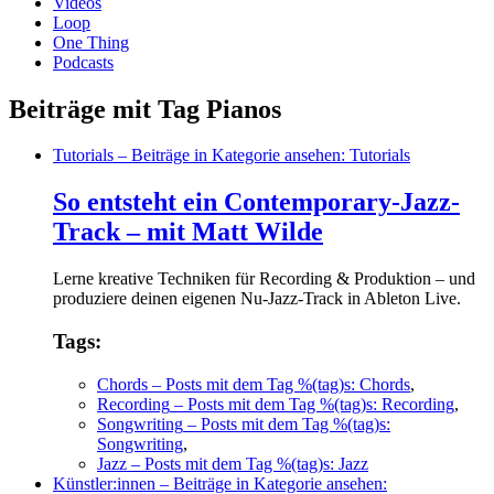
Videos
Loop
One Thing
Podcasts
Beiträge mit Tag Pianos
Tutorials
– Beiträge in Kategorie ansehen: Tutorials
So entsteht ein Contemporary-Jazz-
Track – mit Matt Wilde
Lerne kreative Techniken für Recording & Produktion – und
produziere deinen eigenen Nu-Jazz-Track in Ableton Live.
Tags:
Chords
– Posts mit dem Tag %(tag)s: Chords
,
Recording
– Posts mit dem Tag %(tag)s: Recording
,
Songwriting
– Posts mit dem Tag %(tag)s:
Songwriting
,
Jazz
– Posts mit dem Tag %(tag)s: Jazz
Künstler:innen
– Beiträge in Kategorie ansehen: