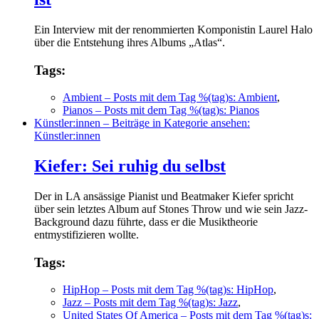
Ein Interview mit der renommierten Komponistin Laurel Halo
über die Entstehung ihres Albums „Atlas“.
Tags:
Ambient
– Posts mit dem Tag %(tag)s: Ambient
,
Pianos
– Posts mit dem Tag %(tag)s: Pianos
Künstler:innen
– Beiträge in Kategorie ansehen:
Künstler:innen
Kiefer: Sei ruhig du selbst
Der in LA ansässige Pianist und Beatmaker Kiefer spricht
über sein letztes Album auf Stones Throw und wie sein Jazz-
Background dazu führte, dass er die Musiktheorie
entmystifizieren wollte.
Tags:
HipHop
– Posts mit dem Tag %(tag)s: HipHop
,
Jazz
– Posts mit dem Tag %(tag)s: Jazz
,
United States Of America
– Posts mit dem Tag %(tag)s: