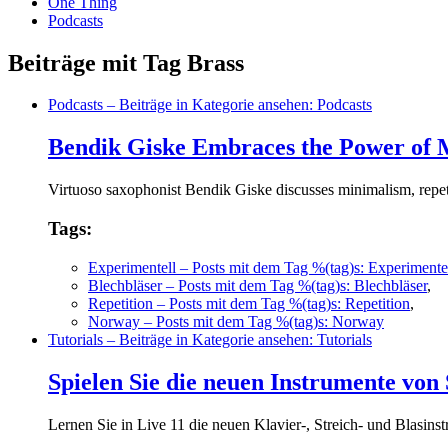
One Thing
Podcasts
Beiträge mit Tag Brass
Podcasts
– Beiträge in Kategorie ansehen: Podcasts
Bendik Giske Embraces the Power of 
Virtuoso saxophonist Bendik Giske discusses minimalism, repeti
Tags:
Experimentell
– Posts mit dem Tag %(tag)s: Experimente
Blechbläser
– Posts mit dem Tag %(tag)s: Blechbläser
,
Repetition
– Posts mit dem Tag %(tag)s: Repetition
,
Norway
– Posts mit dem Tag %(tag)s: Norway
Tutorials
– Beiträge in Kategorie ansehen: Tutorials
Spielen Sie die neuen Instrumente von 
Lernen Sie in Live 11 die neuen Klavier-, Streich- und Blasins