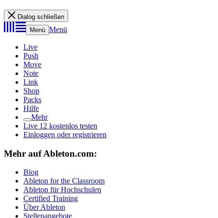
Dialog schließen
Menü
Menü
Live
Push
Move
Note
Link
Shop
Packs
Hilfe
Mehr
Live 12 kostenlos testen
Einloggen oder registrieren
Mehr auf Ableton.com:
Blog
Ableton for the Classroom
Ableton für Hochschulen
Certified Training
Über Ableton
Stellenangebote