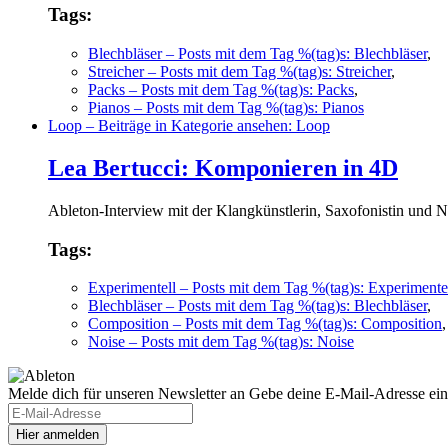
Tags:
Blechbläser
– Posts mit dem Tag %(tag)s: Blechbläser
,
Streicher
– Posts mit dem Tag %(tag)s: Streicher
,
Packs
– Posts mit dem Tag %(tag)s: Packs
,
Pianos
– Posts mit dem Tag %(tag)s: Pianos
Loop
– Beiträge in Kategorie ansehen: Loop
Lea Bertucci: Komponieren in 4D
Ableton-Interview mit der Klangkünstlerin, Saxofonistin und 
Tags:
Experimentell
– Posts mit dem Tag %(tag)s: Experimente
Blechbläser
– Posts mit dem Tag %(tag)s: Blechbläser
,
Composition
– Posts mit dem Tag %(tag)s: Composition
Noise
– Posts mit dem Tag %(tag)s: Noise
Melde dich für unseren Newsletter an
Gebe deine E-Mail-Adresse ein