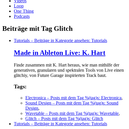
Videos
Loop
One Thing
Podcasts
Beiträge mit Tag Glitch
Tutorials
– Beiträge in Kategorie ansehen: Tutorials
Made in Ableton Live: K. Hart
Finde zusammen mit K. Hart heraus, wie man mithilfe der
generativen, granularen und spektralen Tools von Live einen
glitchiy, von Future Garage inspirierten Track baut.
Tags:
Electronica
– Posts mit dem Tag %(tag)s: Electronica
,
Sound Design
– Posts mit dem Tag %(tag)s: Sound
Design
,
Wavetable
– Posts mit dem Tag %(tag)s: Wavetable
,
Glitch
– Posts mit dem Tag %(tag)s: Glitch
Tutorials
– Beiträge in Kategorie ansehen: Tutorials