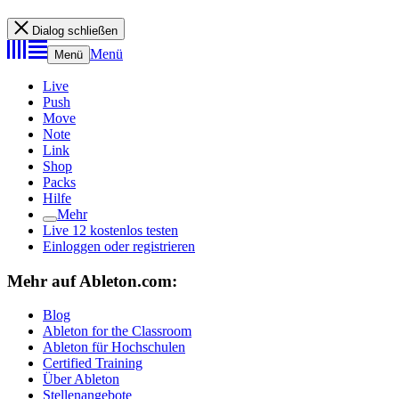
Dialog schließen
Menü
Menü
Live
Push
Move
Note
Link
Shop
Packs
Hilfe
Mehr
Live 12 kostenlos testen
Einloggen oder registrieren
Mehr auf Ableton.com:
Blog
Ableton for the Classroom
Ableton für Hochschulen
Certified Training
Über Ableton
Stellenangebote