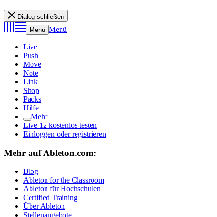
Dialog schließen
Menü
Menü
Live
Push
Move
Note
Link
Shop
Packs
Hilfe
Mehr
Live 12 kostenlos testen
Einloggen oder registrieren
Mehr auf Ableton.com:
Blog
Ableton for the Classroom
Ableton für Hochschulen
Certified Training
Über Ableton
Stellenangebote