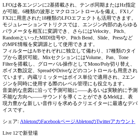
LFOは各エンジンに2基搭載され、テンポ同期またはHz指定
が可能。6種類の波形とマクロコントロールを備え、FX1／
FX2に用意された18種類のLFOエフェクトも活用できます。
モジュレーションマトリクスでは、エンジン内部のあらゆる
パラメータを相互に変調でき、さらにはVelocity、Pitch、
RandomといったMIDI信号や、Pitch Bend、Slide、Pressなど
のMPE情報を変調源として使用できます。
フィルターはA/Bそれぞれに独立して備わり、17種類のタイ
プから選択可能。MixセクションにはVolume、Pan、Tone
Filterを搭載し、グローバル操作としてMono/Poly切り替え、
ボイス数設定、SpreadやDriveなどのコントロールも用意され
ています。内蔵リミッターはボイス単位で適用され、2エン
ジンを同時に使用する際のレベル管理にも役立ちます。
音楽的な意図に沿って予測可能に——あるいは実験的に予測
不能な方向へ——サウンドを導くことができるMeldは、表
現力豊かな新しい音作りを求めるクリエイターに最適なデバ
イスです。
シェア:
AbletonのFacebookページ
AbletonのTwitterアカウント
Live 12で新登場