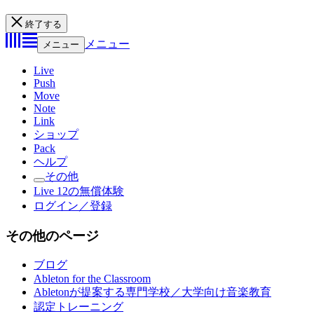
終了する
メニュー
メニュー
Live
Push
Move
Note
Link
ショップ
Pack
ヘルプ
その他
Live 12の無償体験
ログイン／登録
その他のページ
ブログ
Ableton for the Classroom
Abletonが提案する専門学校／大学向け音楽教育
認定トレーニング