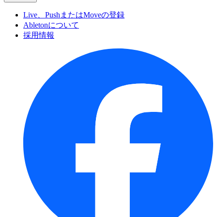
Live、PushまたはMoveの登録
Abletonについて
採用情報