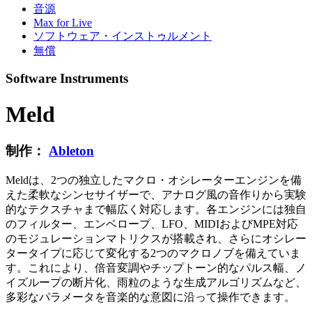
音源
Max for Live
ソフトウェア・インストゥルメント
無償
Software Instruments
Meld
制作：
Ableton
Meldは、2つの独立したマクロ・オシレーターエンジンを備
えた柔軟なシンセサイザーで、アナログ風の音作りから実験
的なテクスチャまで幅広く対応します。各エンジンには独自
のフィルター、エンベロープ、LFO、MIDIおよびMPE対応
のモジュレーションマトリクスが搭載され、さらにオシレー
タータイプに応じて変化する2つのマクロノブを備えていま
す。これにより、倍音変調やチップトーン的なパルス幅、ノ
イズループの断片化、雨粒のような生成アルゴリズムなど、
多彩なパラメータを音楽的な意図に沿って操作できます。