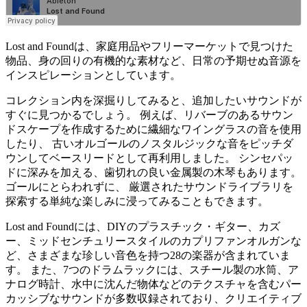
Lost and Foundは、家庭用品やフリーマーケットで見つけた
物品、身の回りの有機的な素材など、日常の予期せぬ音源を
インスピレーションとしています。
コレクション内を深掘りしてみると、追加したいサウンドが
すぐに見つかるでしょう。 例えば、リバーブのあるサウン
ドスケープを作成するために繊細なワイングラスの音を使用
したり、 古いオルゴールのノスタルジックな音をピッチダ
ウンしてベースリードとして再利用しました。 シンセパッ
ドに深みを加える、歯切れの良い金属製の木琴もあります。
ゴールにとらわれずに、 厳選されたサウンドライブラリを
探索する単純な楽しみに浸ってみることもできます。
Lost and Foundには、DIYのプラスチック・ギター、カズ
ー、ミッドセンチュリースタイルのカプリファンオルガンな
ど、さまざまな珍しい音色を持つ28の楽器が含まれていま
す。 また、7つのドラムラックには、スチール製の水筒、ア
ナログ時計、水中に沈んだ物体などのテクスチャを含むパー
カッシブなサウンドが多数収録されており、クリエイティブ