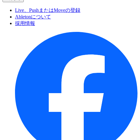
Live、PushまたはMoveの登録
Abletonについて
採用情報