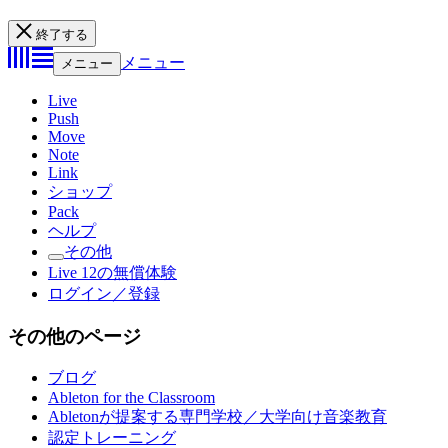
終了する
メニュー
メニュー
Live
Push
Move
Note
Link
ショップ
Pack
ヘルプ
その他
Live 12の無償体験
ログイン／登録
その他のページ
ブログ
Ableton for the Classroom
Abletonが提案する専門学校／大学向け音楽教育
認定トレーニング