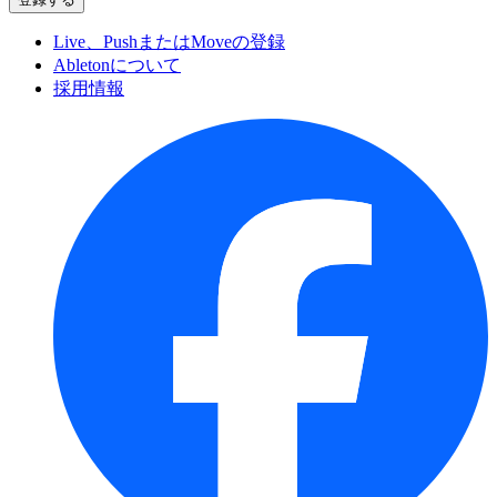
Live、PushまたはMoveの登録
Abletonについて
採用情報