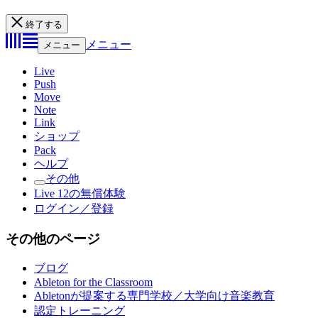
終了する
メニュー
メニュー
Live
Push
Move
Note
Link
ショップ
Pack
ヘルプ
その他
Live 12の無償体験
ログイン／登録
その他のページ
ブログ
Ableton for the Classroom
Abletonが提案する専門学校／大学向け音楽教育
認定トレーニング