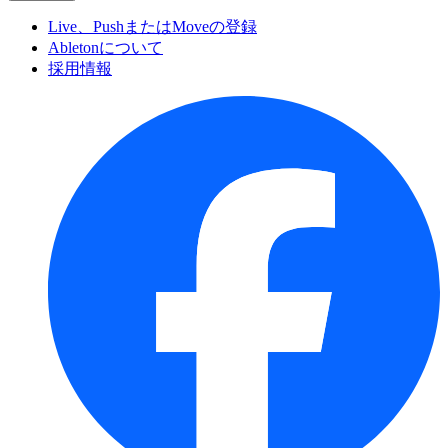
Live、PushまたはMoveの登録
Abletonについて
採用情報