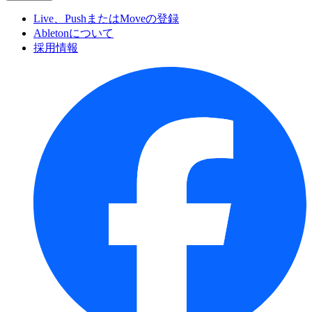
Live、PushまたはMoveの登録
Abletonについて
採用情報