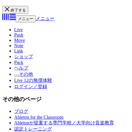
終了する
メニュー
メニュー
Live
Push
Move
Note
Link
ショップ
Pack
ヘルプ
その他
Live 12の無償体験
ログイン／登録
その他のページ
ブログ
Ableton for the Classroom
Abletonが提案する専門学校／大学向け音楽教育
認定トレーニング