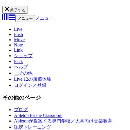
終了する
メニュー
メニュー
Live
Push
Move
Note
Link
ショップ
Pack
ヘルプ
その他
Live 12の無償体験
ログイン／登録
その他のページ
ブログ
Ableton for the Classroom
Abletonが提案する専門学校／大学向け音楽教育
認定トレーニング