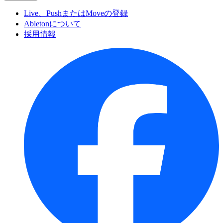
Live、PushまたはMoveの登録
Abletonについて
採用情報