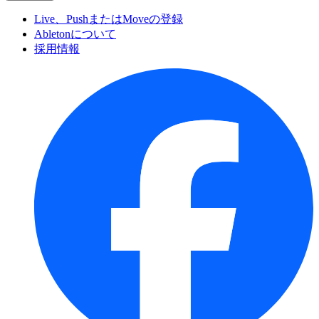
Live、PushまたはMoveの登録
Abletonについて
採用情報