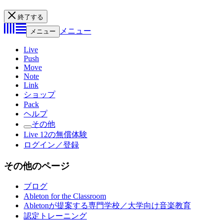
終了する
メニュー
メニュー
Live
Push
Move
Note
Link
ショップ
Pack
ヘルプ
その他
Live 12の無償体験
ログイン／登録
その他のページ
ブログ
Ableton for the Classroom
Abletonが提案する専門学校／大学向け音楽教育
認定トレーニング